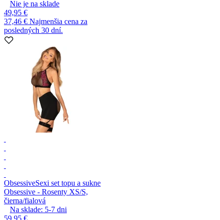
Nie je na sklade
49,95 €
37,46 €
Najmenšia cena za
posledných 30 dní.
Obsessive
Sexi set topu a sukne
Obsessive - Rosenty XS/S,
čierna/fialová
Na sklade:
5-7
dni
59,95 €