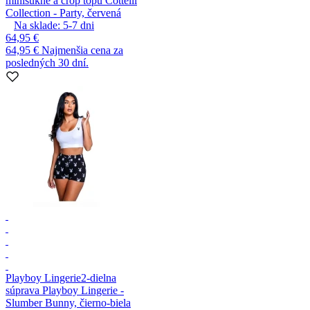
minisukne a crop topu Cottelli
Collection - Party, červená
Na sklade:
5-7
dni
64,95 €
64,95 €
Najmenšia cena za
posledných 30 dní.
Playboy Lingerie
2-dielna
súprava Playboy Lingerie -
Slumber Bunny, čierno-biela