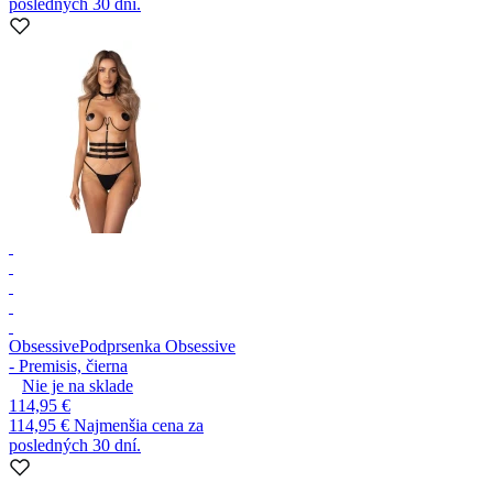
posledných 30 dní.
Obsessive
Podprsenka Obsessive
- Premisis, čierna
Nie je na sklade
114,95 €
114,95 €
Najmenšia cena za
posledných 30 dní.