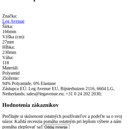
Značka:
Leg Avenue
Šírka:
166mm
Výška (cm):
27mm
Hĺbka:
230mm
Váha:
118
Materiál:
Polyamid
Zloženie:
94% Polyamide, 6% Elastane
Zástupca EÚ:
Leg Avenue EU
, Bijsterhuizen 2116
, 6604 LG
,
Netherlands;
sales@legavenue.eu;
+31 0 24 202 2030;
Hodnotenia zákazníkov
Prečítajte si skúsenosti ostatných používateľov a podeľte sa o svoj
názor. Každá recenzia pomáha ostatným pri lepšom výbere a nám
pomáha zlepšovať sa!
Oddaj mnenje