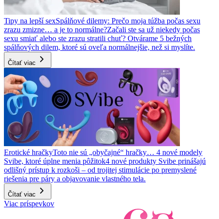
Tipy na lepší sex
Spálňové dilemy: Prečo moja túžba počas sexu
zrazu zmizne… a je to normálne?
Začali ste sa už niekedy počas
sexu smiať alebo ste zrazu stratili chuť? Otvárame 5 bežných
spálňových dilem, ktoré sú oveľa normálnejšie, než si myslíte.
Čítať viac
Erotické hračky
Toto nie sú „obyčajné“ hračky… 4 nové modely
Svibe, ktoré úplne menia pôžitok
4 nové produkty Svibe prinášajú
odlišný prístup k rozkoši – od trojitej stimulácie po premyslené
riešenia pre páry a objavovanie vlastného tela.
Čítať viac
Viac príspevkov