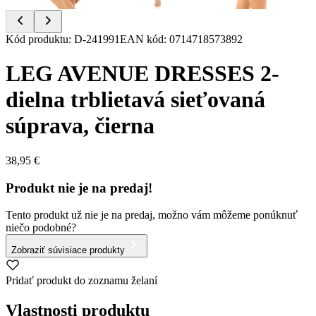
Item
Kód produktu
:
D-241991
EAN kód
:
0714718573892
1
of
LEG AVENUE DRESSES 2-
5
dielna trblietavá sieťovaná
súprava, čierna
38,95 €
Produkt nie je na predaj!
Tento produkt už nie je na predaj, možno vám môžeme ponúknuť
niečo podobné?
Zobraziť súvisiace produkty
Pridať produkt do zoznamu želaní
Vlastnosti produktu