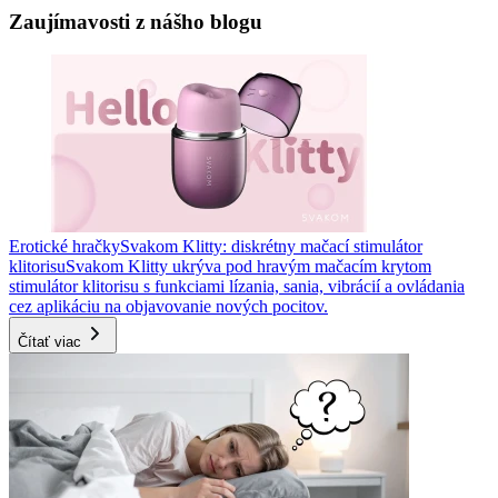
Zaujímavosti z nášho blogu
Erotické hračky
Svakom Klitty: diskrétny mačací stimulátor
klitorisu
Svakom Klitty ukrýva pod hravým mačacím krytom
stimulátor klitorisu s funkciami lízania, sania, vibrácií a ovládania
cez aplikáciu na objavovanie nových pocitov.
Čítať viac