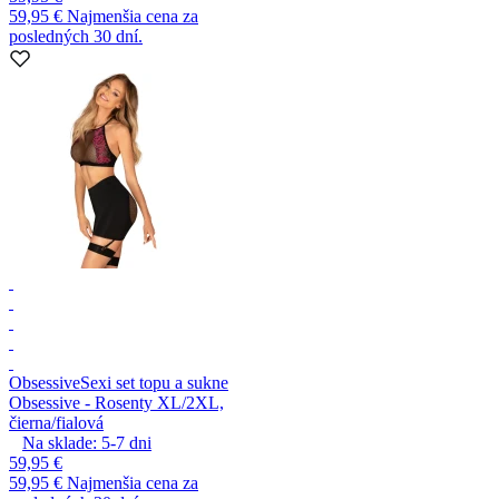
59,95 €
Najmenšia cena za
posledných 30 dní.
Obsessive
Sexi set topu a sukne
Obsessive - Rosenty XL/2XL,
čierna/fialová
Na sklade:
5-7
dni
59,95 €
59,95 €
Najmenšia cena za