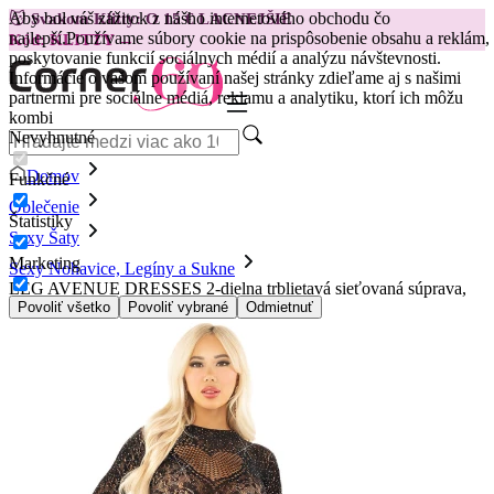
Aby bol váš zážitok z nášho internetového obchodu čo
😽
Svakom Klitty: O 15 € LACNEJŠIE
najlepší.
Používame súbory cookie na prispôsobenie obsahu a reklám,
Kód: KLITTY →
poskytovanie funkcií sociálnych médií a analýzu návštevnosti.
Informácie o vašom používaní našej stránky zdieľame aj s našimi
partnermi pre sociálne médiá, reklamu a analytiku, ktorí ich môžu
kombi
Nevyhnutné
Domov
Funkčné
Oblečenie
Štatistiky
Sexy Šaty
Marketing
Sexy Nohavice, Legíny a Sukne
LEG AVENUE DRESSES 2-dielna trblietavá sieťovaná súprava,
čierna
Povoliť všetko
Povoliť vybrané
Odmietnuť