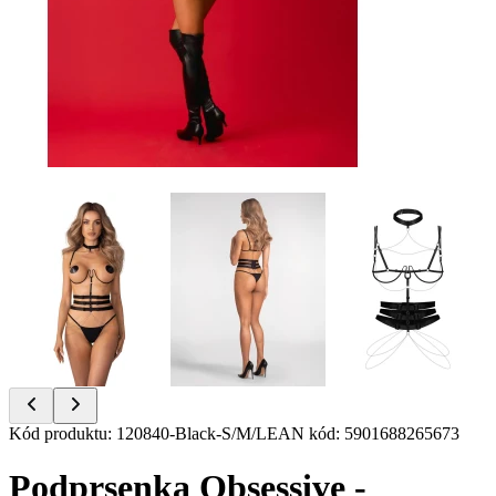
Item
Kód produktu
:
120840-Black-S/M/L
EAN kód
:
5901688265673
1
of
Podprsenka Obsessive -
6