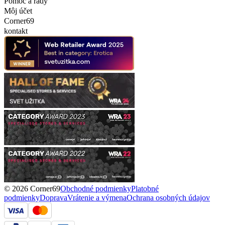
Pomoc a rady
Môj účet
Corner69
kontakt
© 2026 Corner69
Obchodné podmienky
Platobné
podmienky
Doprava
Vrátenie a výmena
Ochrana osobných údajov