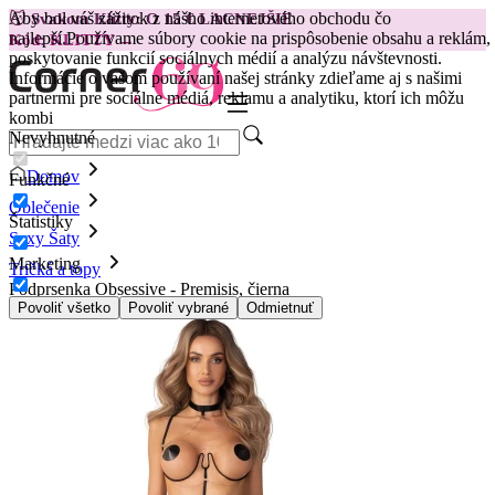
Aby bol váš zážitok z nášho internetového obchodu čo
😽
Svakom Klitty: O 15 € LACNEJŠIE
najlepší.
Používame súbory cookie na prispôsobenie obsahu a reklám,
Kód: KLITTY →
poskytovanie funkcií sociálnych médií a analýzu návštevnosti.
Informácie o vašom používaní našej stránky zdieľame aj s našimi
partnermi pre sociálne médiá, reklamu a analytiku, ktorí ich môžu
kombi
Nevyhnutné
Domov
Funkčné
Oblečenie
Štatistiky
Sexy Šaty
Marketing
Tričká a topy
Podprsenka Obsessive - Premisis, čierna
Povoliť všetko
Povoliť vybrané
Odmietnuť