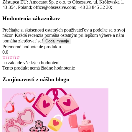
Zástupca EÚ:
Amocarat Sp. z o.o. to Obsessive
, ul. Królewska 1
,
43-354
, Poland;
office@obsessive.com;
+48 33 845 32 30;
Hodnotenia zákazníkov
Prečítajte si skúsenosti ostatných používateľov a podeľte sa o svoj
názor. Každá recenzia pomáha ostatným pri lepšom výbere a nám
pomáha zlepšovať sa!
Oddaj mnenje
Priemerné hodnotenie produktu
0.0
na základe všetkých hodnotení
Tento produkt nemá žiadne hodnotenie
Zaujímavosti z nášho blogu