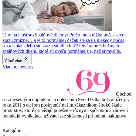
Tipy na lepší sex
Spálňové dilemy: Prečo moja túžba počas sexu
zrazu zmizne… a je to normálne?
Začali ste sa už niekedy počas
sexu smiať alebo ste zrazu stratili chuť? Otvárame 5 bežných
spálňových dilem, ktoré sú oveľa normálnejšie, než si myslíte.
Čítať viac
Viac príspevkov
Obchod
so zmyselnými doplnkami a oblečením Svet Užitka bol založený v
roku 2011 s cieľom poskytnúť našim zákazníkom širokú škálu
produktov, ktoré prinášajú potešenie rôznymi spôsobmi a zároveň
ponúkajú vynikajúce užívateľské skúsenosti pri online nakupova
Kategórie