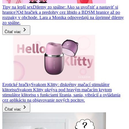
Tipy na lepší sex
Dilemy zo spálne: Ako sa uvoľniť a nastaviť si
hranice?
Od hračiek a predohry cez libido a BDSM hranice až po
rozpaky v obchode. Lara a Monika odpovedajú na úprimné dilemy
zo spálne.
Čítať viac
Erotické hračky
Svakom Klitty: diskrétny mačací stimulátor
klitorisu
Svakom Klitty ukrýva pod hravým mačacím krytom
stimulátor klitorisu s funkciami lízania, sania, vibrácií a ovládania
cez aplikáciu na objavovanie nových pocitov.
Čítať viac