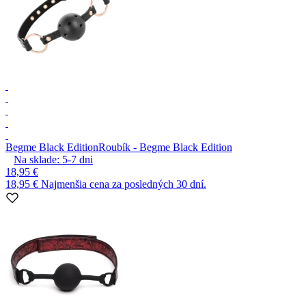
Begme Black Edition
Roubík - Begme Black Edition
Na sklade:
5-7
dni
18,95 €
18,95 €
Najmenšia cena za posledných 30 dní.