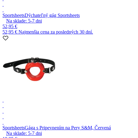
Sportsheets
Dýchateľný gág Sportsheets
Na sklade:
5-7
dni
52,95 €
52,95 €
Najmenšia cena za posledných 30 dní.
Sportsheets
Gága s Pripevnením na Pery S&M, Červená
Na sklade:
5-7
dni