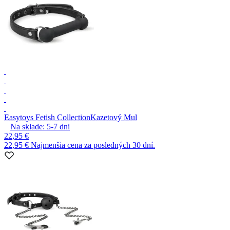
Easytoys Fetish Collection
Kazetový Mul
Na sklade:
5-7
dni
22,95 €
22,95 €
Najmenšia cena za posledných 30 dní.