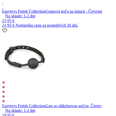
Easytoys Fetish Collection
Gumová guľa na ústach - Červená
Na sklade:
1-2
dni
21,95 €
21,95 €
Najmenšia cena za posledných 30 dní.
Easytoys Fetish Collection
Gag so silikónovou guľou, Čierny
Na sklade:
1-2
dni
19,95 €