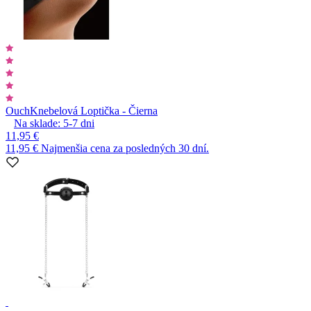
Ouch
Knebelová Loptička - Čierna
Na sklade:
5-7
dni
11,95 €
11,95 €
Najmenšia cena za posledných 30 dní.