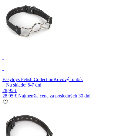
Easytoys Fetish Collection
Kovový roubík
Na sklade:
5-7
dni
28,95 €
28,95 €
Najmenšia cena za posledných 30 dní.