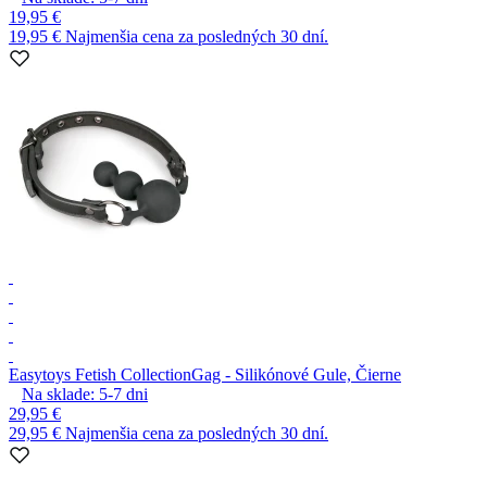
19,95 €
19,95 €
Najmenšia cena za posledných 30 dní.
Easytoys Fetish Collection
Gag - Silikónové Gule, Čierne
Na sklade:
5-7
dni
29,95 €
29,95 €
Najmenšia cena za posledných 30 dní.