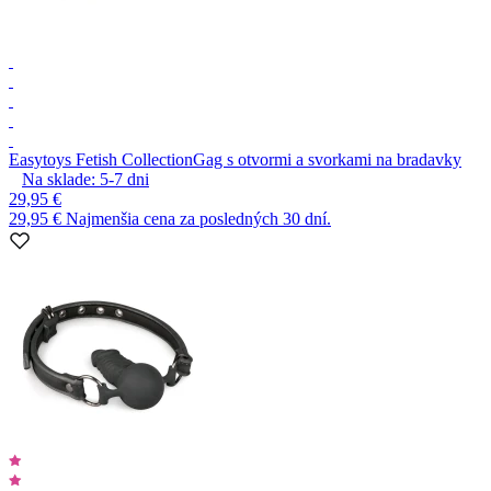
Easytoys Fetish Collection
Gag s otvormi a svorkami na bradavky
Na sklade:
5-7
dni
29,95 €
29,95 €
Najmenšia cena za posledných 30 dní.