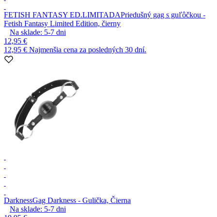
FETISH FANTASY ED.LIMITADA
Priedušný gag s guľôčkou -
Fetish Fantasy Limited Edition, čierny
Na sklade:
5-7
dni
12,95 €
12,95 €
Najmenšia cena za posledných 30 dní.
Darkness
Gag Darkness - Gulička, Čierna
Na sklade:
5-7
dni