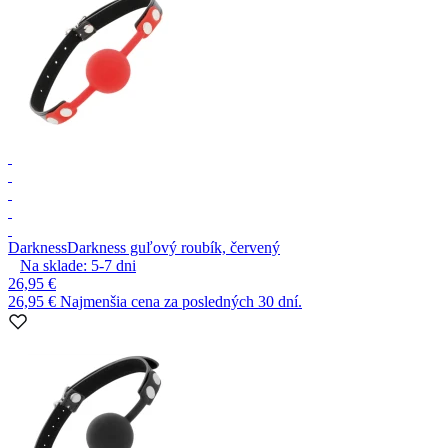
Darkness
Darkness guľový roubík, červený
Na sklade:
5-7
dni
26,95 €
26,95 €
Najmenšia cena za posledných 30 dní.