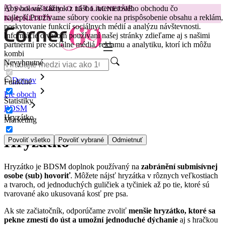
Aby bol váš zážitok z nášho internetového obchodu čo
😽
Svakom Klitty: O 15 € LACNEJŠIE
najlepší.
Používame súbory cookie na prispôsobenie obsahu a reklám,
Kód: KLITTY →
poskytovanie funkcií sociálnych médií a analýzu návštevnosti.
Informácie o vašom používaní našej stránky zdieľame aj s našimi
partnermi pre sociálne médiá, reklamu a analytiku, ktorí ich môžu
kombi
Nevyhnutné
Domov
Funkčné
Pre oboch
Štatistiky
BDSM
Hryzátko
Marketing
Hryzátko
Povoliť všetko
Povoliť vybrané
Odmietnuť
Hryzátko je BDSM doplnok používaný na
zabránění submisívnej
osobe (sub) hovoriť
. Môžete nájsť hryzátka v rôznych veľkostiach
a tvaroch, od jednoduchých guličiek a tyčiniek až po tie, ktoré sú
tvarované ako ukusovaná kosť pre psa.
Ak ste začiatočník, odporúčame zvoliť
menšie hryzátko, ktoré sa
pekne zmestí do úst a umožní jednoduché dýchanie
aj s hračkou