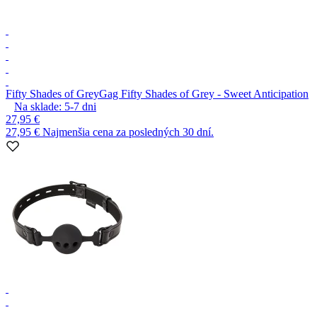
Fifty Shades of Grey
Gag Fifty Shades of Grey - Sweet Anticipation
Na sklade:
5-7
dni
27,95 €
27,95 €
Najmenšia cena za posledných 30 dní.