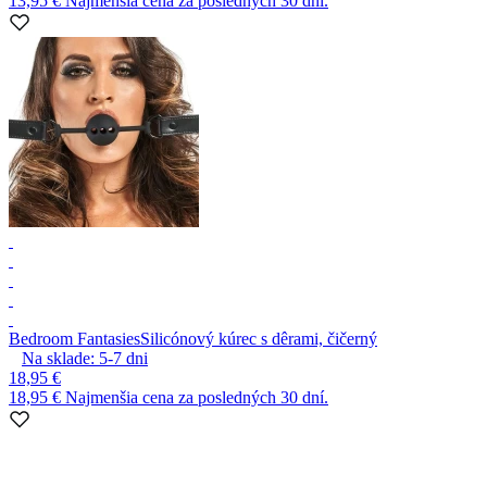
13,95 €
Najmenšia cena za posledných 30 dní.
Bedroom Fantasies
Silicónový kúrec s dêrami, čičerný
Na sklade:
5-7
dni
18,95 €
18,95 €
Najmenšia cena za posledných 30 dní.