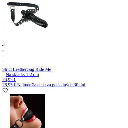
Strict Leather
Gag Ride Me
Na sklade:
1-2
dni
76,95 €
76,95 €
Najmenšia cena za posledných 30 dní.