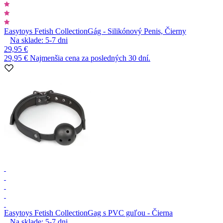
Easytoys Fetish Collection
Gág - Silikónový Penis, Čierny
Na sklade:
5-7
dni
29,95 €
29,95 €
Najmenšia cena za posledných 30 dní.
Easytoys Fetish Collection
Gag s PVC guľou - Čierna
Na sklade:
5-7
dni