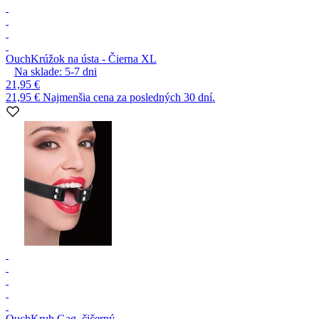
Ouch
Krúžok na ústa - Čierna XL
Na sklade:
5-7
dni
21,95 €
21,95 €
Najmenšia cena za posledných 30 dní.
Ouch
Kruh Gag, čičerný