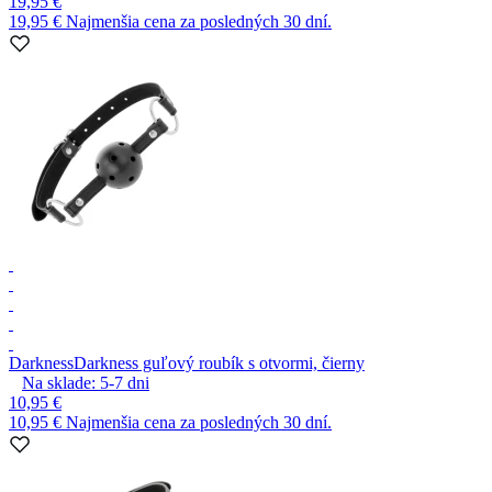
19,95 €
19,95 €
Najmenšia cena za posledných 30 dní.
Darkness
Darkness guľový roubík s otvormi, čierny
Na sklade:
5-7
dni
10,95 €
10,95 €
Najmenšia cena za posledných 30 dní.