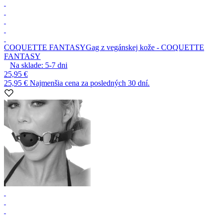
COQUETTE FANTASY
Gag z vegánskej kože - COQUETTE
FANTASY
Na sklade:
5-7
dni
25,95 €
25,95 €
Najmenšia cena za posledných 30 dní.