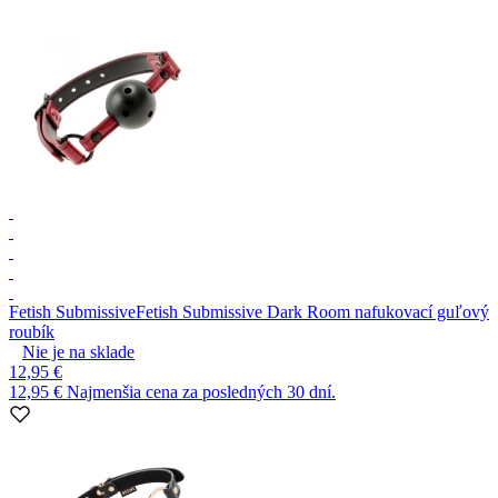
Fetish Submissive
Fetish Submissive Dark Room nafukovací guľový
roubík
Nie je na sklade
12,95 €
12,95 €
Najmenšia cena za posledných 30 dní.