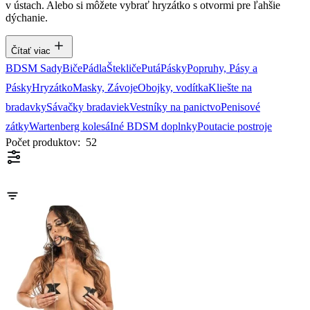
v ústach. Alebo si môžete vybrať hryzátko s otvormi pre ľahšie
dýchanie.
Čítať viac
BDSM Sady
Biče
Pádla
Štekliče
Putá
Pásky
Popruhy, Pásy a
Pásky
Hryzátko
Masky, Závoje
Obojky, vodítka
Kliešte na
bradavky
Sávačky bradaviek
Vestníky na panictvo
Penisové
zátky
Wartenberg kolesá
Iné BDSM doplnky
Poutacie postroje
Počet produktov:
52