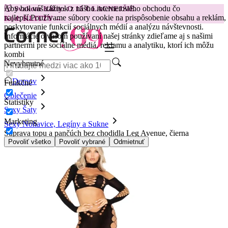
Aby bol váš zážitok z nášho internetového obchodu čo
😽
Svakom Klitty: O 15 € LACNEJŠIE
najlepší.
Používame súbory cookie na prispôsobenie obsahu a reklám,
Kód: KLITTY →
poskytovanie funkcií sociálnych médií a analýzu návštevnosti.
Informácie o vašom používaní našej stránky zdieľame aj s našimi
partnermi pre sociálne médiá, reklamu a analytiku, ktorí ich môžu
kombi
Nevyhnutné
Domov
Funkčné
Oblečenie
Štatistiky
Sexy Šaty
Marketing
Sexy Nohavice, Legíny a Sukne
Súprava topu a pančúch bez chodidla Leg Avenue, čierna
Povoliť všetko
Povoliť vybrané
Odmietnuť