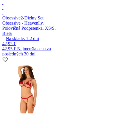
Obsessive
2-Dielny Set
Obsessive - Heavenlly,
Polovičná Podprsenka, XS/S,
Biela
Na sklade:
1-2
dni
42,95 €
42,95 €
Najmenšia cena za
posledných 30 dní.