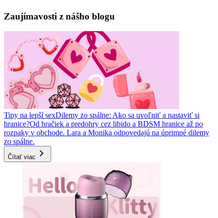
Zaujímavosti z nášho blogu
Tipy na lepší sex
Dilemy zo spálne: Ako sa uvoľniť a nastaviť si
hranice?
Od hračiek a predohry cez libido a BDSM hranice až po
rozpaky v obchode. Lara a Monika odpovedajú na úprimné dilemy
zo spálne.
Čítať viac