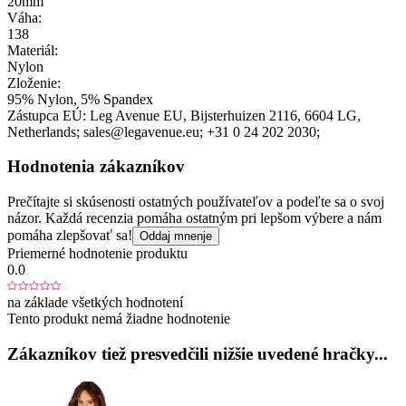
20mm
Váha:
138
Materiál:
Nylon
Zloženie:
95% Nylon, 5% Spandex
Zástupca EÚ:
Leg Avenue EU
, Bijsterhuizen 2116
, 6604 LG
,
Netherlands;
sales@legavenue.eu;
+31 0 24 202 2030;
Hodnotenia zákazníkov
Prečítajte si skúsenosti ostatných používateľov a podeľte sa o svoj
názor. Každá recenzia pomáha ostatným pri lepšom výbere a nám
pomáha zlepšovať sa!
Oddaj mnenje
Priemerné hodnotenie produktu
0.0
na základe všetkých hodnotení
Tento produkt nemá žiadne hodnotenie
Zákazníkov tiež presvedčili nižšie uvedené hračky...