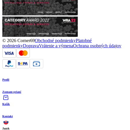
© 2026 Corner69
Obchodné podmienky
Platobné
podmienky
Doprava
Vrátenie a výmena
Ochrana osobných údajov
Profil
Zoznam prianí
Košík
Kontakt
Jazyk