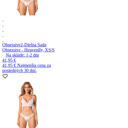
Obsessive
2-Dielna Sada
Obsessive - Heavenlly, XS/S
Na sklade:
1-2
dni
41,95 €
41,95 €
Najmenšia cena za
posledných 30 dní.