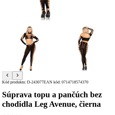
Item
Kód produktu
:
D-243077
EAN kód
:
0714718574370
1
of
Súprava topu a pančúch bez
2
chodidla Leg Avenue, čierna