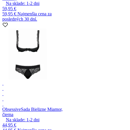
Na sklade:
1-2
dni
59,95 €
59,95 €
Najmenšia cena za
posledných 30 dní.
Obsessive
Sada Bielizne Miamor,
čierna
Na sklade:
1-2
dni
44,95 €