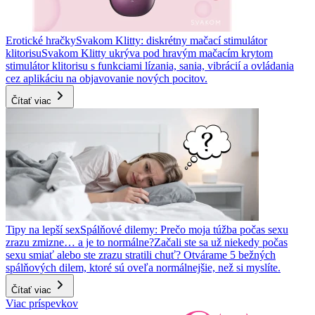
Erotické hračky
Svakom Klitty: diskrétny mačací stimulátor
klitorisu
Svakom Klitty ukrýva pod hravým mačacím krytom
stimulátor klitorisu s funkciami lízania, sania, vibrácií a ovládania
cez aplikáciu na objavovanie nových pocitov.
Čítať viac
Tipy na lepší sex
Spálňové dilemy: Prečo moja túžba počas sexu
zrazu zmizne… a je to normálne?
Začali ste sa už niekedy počas
sexu smiať alebo ste zrazu stratili chuť? Otvárame 5 bežných
spálňových dilem, ktoré sú oveľa normálnejšie, než si myslíte.
Čítať viac
Viac príspevkov