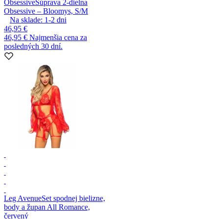
Obsessive
Súprava 2-dielna
Obsessive – Bloomys, S/M
Na sklade:
1-2
dni
46,95 €
46,95 €
Najmenšia cena za
posledných 30 dní.
Leg Avenue
Set spodnej bielizne,
body a župan All Romance,
červený