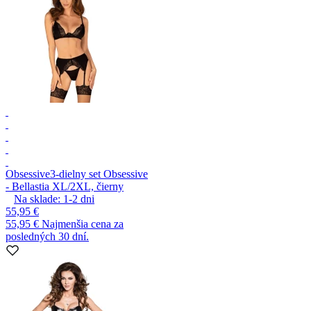
Obsessive
3-dielny set Obsessive
- Bellastia XL/2XL, čierny
Na sklade:
1-2
dni
55,95 €
55,95 €
Najmenšia cena za
posledných 30 dní.