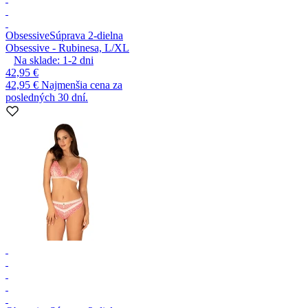
Obsessive
Súprava 2-dielna
Obsessive - Rubinesa, L/XL
Na sklade:
1-2
dni
42,95 €
42,95 €
Najmenšia cena za
posledných 30 dní.