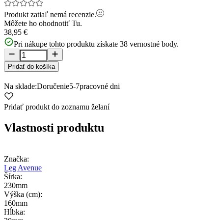
Produkt zatiaľ nemá recenzie.
Môžete ho ohodnotiť
Tu.
38,95 €
Pri nákupe tohto produktu získate
38
vernostné body.
Pridať do košíka
Na sklade:
Doručenie
5-7
pracovné dni
Pridať produkt do zoznamu želaní
Vlastnosti produktu
Značka:
Leg Avenue
Šírka:
230mm
Výška (cm):
160mm
Hĺbka: