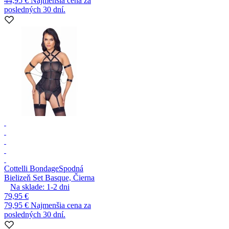
44,95 €
Najmenšia cena za
posledných 30 dní.
Cottelli Bondage
Spodná
Bielizeň Set Basque, Čierna
Na sklade:
1-2
dni
79,95 €
79,95 €
Najmenšia cena za
posledných 30 dní.