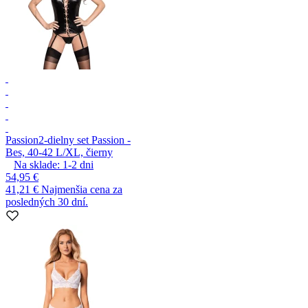
Passion
2-dielny set Passion -
Bes, 40-42 L/XL, čierny
Na sklade:
1-2
dni
54,95 €
41,21 €
Najmenšia cena za
posledných 30 dní.