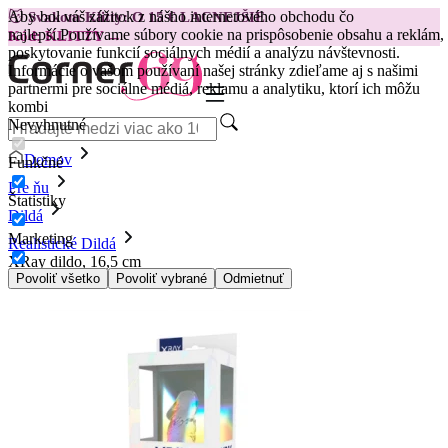
Aby bol váš zážitok z nášho internetového obchodu čo
😽
Svakom Klitty: O 15 € LACNEJŠIE
najlepší.
Používame súbory cookie na prispôsobenie obsahu a reklám,
Kód: KLITTY →
poskytovanie funkcií sociálnych médií a analýzu návštevnosti.
Informácie o vašom používaní našej stránky zdieľame aj s našimi
partnermi pre sociálne médiá, reklamu a analytiku, ktorí ich môžu
kombi
Nevyhnutné
Domov
Funkčné
Pre ňu
Štatistiky
Dildá
Marketing
Realistické Dildá
XRay dildo, 16,5 cm
Povoliť všetko
Povoliť vybrané
Odmietnuť