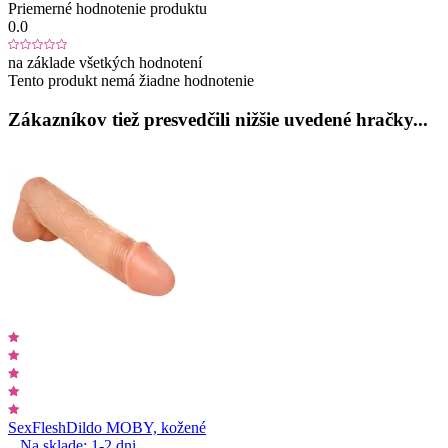
Priemerné hodnotenie produktu
0.0
na základe všetkých hodnotení
Tento produkt nemá žiadne hodnotenie
Zákazníkov tiež presvedčili nižšie uvedené hračky...
SexFlesh
Dildo MOBY, kožené
Na sklade:
1-2
dni