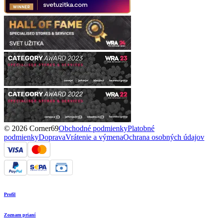
© 2026 Corner69
Obchodné podmienky
Platobné
podmienky
Doprava
Vrátenie a výmena
Ochrana osobných údajov
Profil
Zoznam prianí