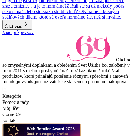
Tipy na lepší sex
Spálňové dilemy: Prečo moja túžba počas sexu
zrazu zmizne… a je to normálne?
Začali ste sa už niekedy počas
sexu smiať alebo ste zrazu stratili chuť? Otvárame 5 bežných
spálňových dilem, ktoré sú oveľa normálnejšie, než si myslíte.
Čítať viac
Viac príspevkov
Obchod
so zmyselnými doplnkami a oblečením Svet Užitka bol založený v
roku 2011 s cieľom poskytnúť našim zákazníkom širokú škálu
produktov, ktoré prinášajú potešenie rôznymi spôsobmi a zároveň
ponúkajú vynikajúce užívateľské skúsenosti pri online nakupova
Kategórie
Pomoc a rady
Môj účet
Corner69
kontakt