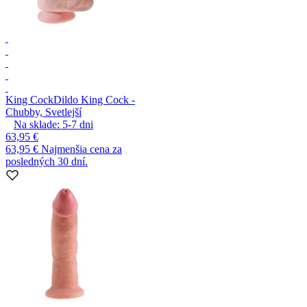
King Cock
Dildo King Cock -
Chubby, Svetlejší
Na sklade:
5-7
dni
63,95 €
63,95 €
Najmenšia cena za
posledných 30 dní.