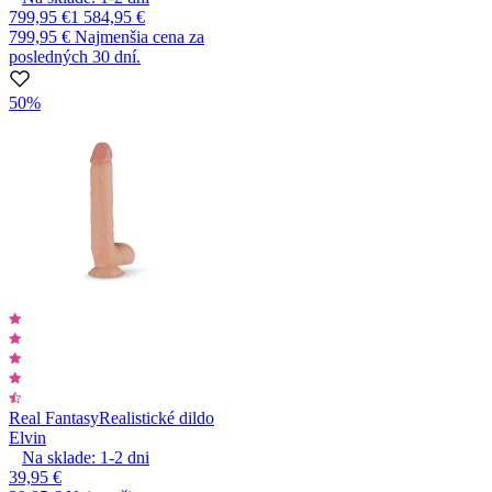
799,95 €
1 584,95 €
799,95 €
Najmenšia cena za
posledných 30 dní.
50%
Real Fantasy
Realistické dildo
Elvin
Na sklade:
1-2
dni
39,95 €