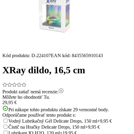
Kód produktu
:
D-224107
EAN kód
:
8435565910143
XRay dildo, 16,5 cm
Produkt zatiaľ nemá recenzie.
Môžete ho ohodnotiť
Tu.
29,95 €
Pri nákupe tohto produktu získate
29
vernostné body.
Odporúčame používať tento produkt s:
Vodný Lubrikačný Gél Delicate Drops, 150 ml
+9,95 €
Čistič na Hračky Delicate Drops, 150 ml
+9,95 €
Lubrikant JO H2O, 120 ml
+19,95 €