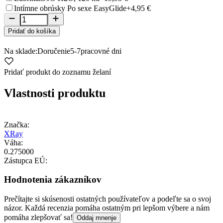
Intímne obrúsky Po sexe EasyGlide
+4,95 €
Pridať do košíka
Na sklade:
Doručenie
5-7
pracovné dni
Pridať produkt do zoznamu želaní
Vlastnosti produktu
Značka:
XRay
Váha:
0.275000
Zástupca EÚ:
Hodnotenia zákazníkov
Prečítajte si skúsenosti ostatných používateľov a podeľte sa o svoj
názor. Každá recenzia pomáha ostatným pri lepšom výbere a nám
pomáha zlepšovať sa!
Oddaj mnenje