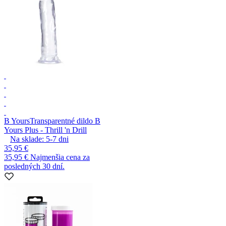
B Yours
Transparentné dildo B
Yours Plus - Thrill 'n Drill
Na sklade:
5-7
dni
35,95 €
35,95 €
Najmenšia cena za
posledných 30 dní.