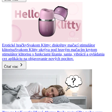
Erotické hračky
Svakom Klitty: diskrétny mačací stimulátor
klitorisu
Svakom Klitty ukrýva pod hravým mačacím krytom
stimulátor klitorisu s funkciami lízania, sania, vibrácií a ovládania
cez aplikáciu na objavovanie nových pocitov.
Čítať viac