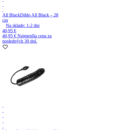
All Black
Dildo All Black – 28
cm
Na sklade:
1-2
dni
40,95 €
40,95 €
Najmenšia cena za
posledných 30 dní.