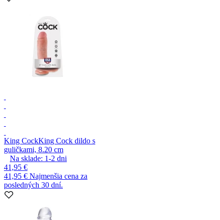
King Cock
King Cock dildo s
guličkami, 8.20 cm
Na sklade:
1-2
dni
41,95 €
41,95 €
Najmenšia cena za
posledných 30 dní.