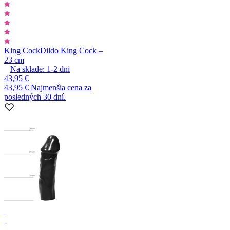
King Cock
Dildo King Cock –
23 cm
Na sklade:
1-2
dni
43,95 €
43,95 €
Najmenšia cena za
posledných 30 dní.