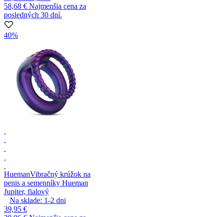
58,68 €
Najmenšia cena za
posledných 30 dní.
40%
Hueman
Vibračný krúžok na
penis a semenníky Hueman
Jupiter, fialový
Na sklade:
1-2
dni
39,95 €