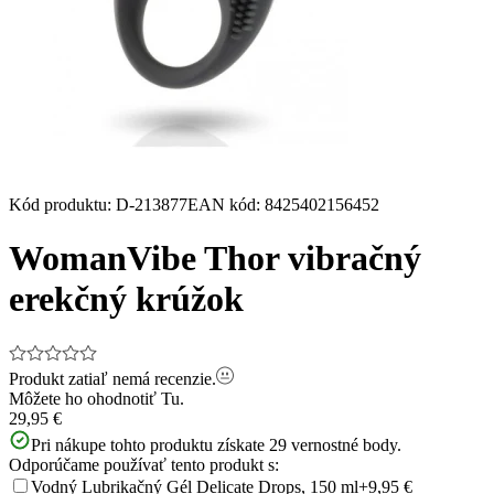
Kód produktu
:
D-213877
EAN kód
:
8425402156452
WomanVibe Thor vibračný
erekčný krúžok
Produkt zatiaľ nemá recenzie.
Môžete ho ohodnotiť
Tu.
29,95 €
Pri nákupe tohto produktu získate
29
vernostné body.
Odporúčame používať tento produkt s:
Vodný Lubrikačný Gél Delicate Drops, 150 ml
+9,95 €