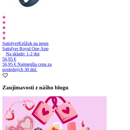
Satisfyer
Krúžok na penis
Satisfyer Royal One App
Na sklade:
1-2
dni
56,95 €
56,95 €
Najmenšia cena za
posledných 30 dní.
Zaujímavosti z nášho blogu