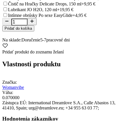
Čistič na Hračky Delicate Drops, 150 ml
+9,95 €
Lubrikant JO H2O, 120 ml
+19,95 €
Intímne obrúsky Po sexe EasyGlide
+4,95 €
Pridať do košíka
Na sklade:
Doručenie
5-7
pracovné dni
Pridať produkt do zoznamu želaní
Vlastnosti produktu
Značka:
Womanvibe
Váha:
0.070000
Zástupca EÚ:
International Dreamlove S.A.
, Calle Abastos 13
,
41410
, Spain;
urg@dreamlove.eu;
+34 955 63 03 77;
Hodnotenia zákazníkov