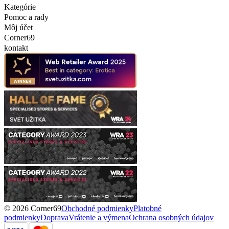
Kategórie
Pomoc a rady
Môj účet
Corner69
kontakt
© 2026 Corner69
Obchodné podmienky
Platobné
podmienky
Doprava
Vrátenie a výmena
Ochrana osobných údajov