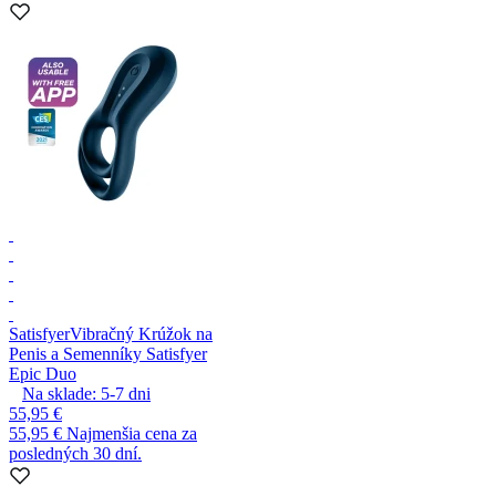
Satisfyer
Vibračný Krúžok na
Penis a Semenníky Satisfyer
Epic Duo
Na sklade:
5-7
dni
55,95 €
55,95 €
Najmenšia cena za
posledných 30 dní.