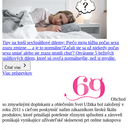
Tipy na lepší sex
Spálňové dilemy: Prečo moja túžba počas sexu
zrazu zmizne… a je to normálne?
Začali ste sa už niekedy počas
sexu smiať alebo ste zrazu stratili chuť? Otvárame 5 bežných
spálňových dilem, ktoré sú oveľa normálnejšie, než si myslíte.
Čítať viac
Viac príspevkov
Obchod
so zmyselnými doplnkami a oblečením Svet Užitka bol založený v
roku 2011 s cieľom poskytnúť našim zákazníkom širokú škálu
produktov, ktoré prinášajú potešenie rôznymi spôsobmi a zároveň
ponúkajú vynikajúce užívateľské skúsenosti pri online nakupova