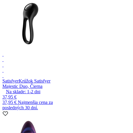
Satisfyer
Krúžok Satisfyer
Majestic Duo, Čierna
Na sklade:
1-2
dni
37,95 €
37,95 €
Najmenšia cena za
posledných 30 dní.