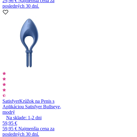
29,96 €
Najmenšia cena za
posledných 30 dní.
Satisfyer
Krúžok na Penis s
Aplikáciou Satisfyer Bullseye,
modrý
Na sklade:
1-2
dni
59,95 €
59,95 €
Najmenšia cena za
posledných 30 dní.