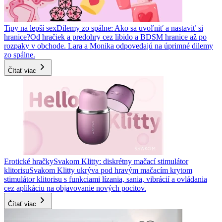
Tipy na lepší sex
Dilemy zo spálne: Ako sa uvoľniť a nastaviť si
hranice?
Od hračiek a predohry cez libido a BDSM hranice až po
rozpaky v obchode. Lara a Monika odpovedajú na úprimné dilemy
zo spálne.
Čítať viac
Erotické hračky
Svakom Klitty: diskrétny mačací stimulátor
klitorisu
Svakom Klitty ukrýva pod hravým mačacím krytom
stimulátor klitorisu s funkciami lízania, sania, vibrácií a ovládania
cez aplikáciu na objavovanie nových pocitov.
Čítať viac