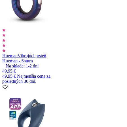
Hueman
Vibrujúci prsteň
Hueman - Saturn
Na sklade:
1-2
dni
49,95 €
49,95 €
Najmenšia cena za
posledných 30 dní.