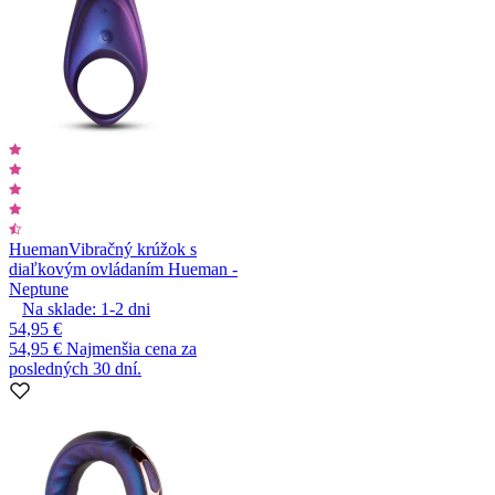
Hueman
Vibračný krúžok s
diaľkovým ovládaním Hueman -
Neptune
Na sklade:
1-2
dni
54,95 €
54,95 €
Najmenšia cena za
posledných 30 dní.