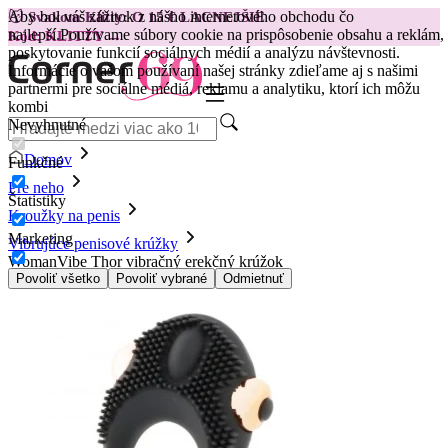
Aby bol váš zážitok z nášho internetového obchodu čo
😽
Svakom Klitty: O 15 € LACNEJŠIE
najlepší.
Používame súbory cookie na prispôsobenie obsahu a reklám,
Kód: KLITTY →
poskytovanie funkcií sociálnych médií a analýzu návštevnosti.
Informácie o vašom používaní našej stránky zdieľame aj s našimi
partnermi pre sociálne médiá, reklamu a analytiku, ktorí ich môžu
kombi
Nevyhnutné
Domov
Funkčné
Pre neho
Štatistiky
Kroužky na penis
Marketing
Vibrujúce penisové krúžky
WomanVibe Thor vibračný erekčný krúžok
Povoliť všetko
Povoliť vybrané
Odmietnuť