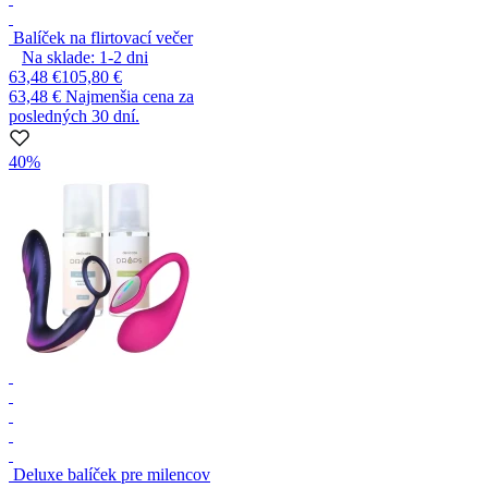
Balíček na flirtovací večer
Na sklade:
1-2
dni
63,48 €
105,80 €
63,48 €
Najmenšia cena za
posledných 30 dní.
40%
Deluxe balíček pre milencov