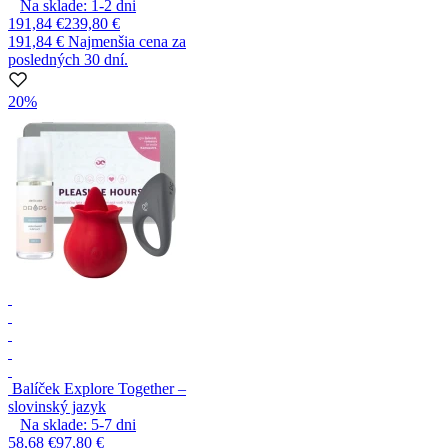
Na sklade:
1-2
dni
191,84 €
239,80 €
191,84 €
Najmenšia cena za
posledných 30 dní.
20%
Balíček Explore Together –
slovinský jazyk
Na sklade:
5-7
dni
58,68 €
97,80 €