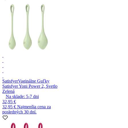
Satisfyer
Vaginálne Guľky
Satisfyer Yoni Power 2, Svetlo
Zelená
Na sklade:
5-7
dni
32,95 €
32,95 €
Najmenšia cena za
posledných 30 dní.