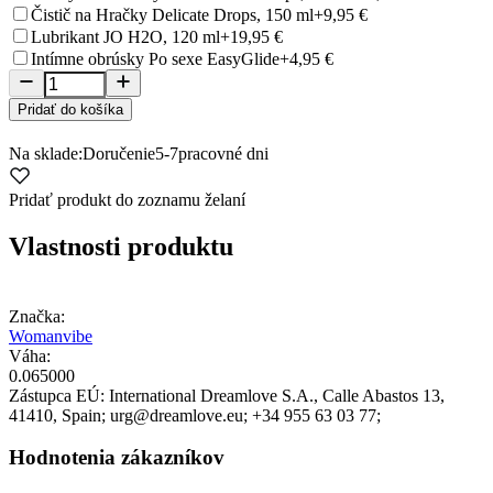
Čistič na Hračky Delicate Drops, 150 ml
+9,95 €
Lubrikant JO H2O, 120 ml
+19,95 €
Intímne obrúsky Po sexe EasyGlide
+4,95 €
Pridať do košíka
Na sklade:
Doručenie
5-7
pracovné dni
Pridať produkt do zoznamu želaní
Vlastnosti produktu
Značka:
Womanvibe
Váha:
0.065000
Zástupca EÚ:
International Dreamlove S.A.
, Calle Abastos 13
,
41410
, Spain;
urg@dreamlove.eu;
+34 955 63 03 77;
Hodnotenia zákazníkov