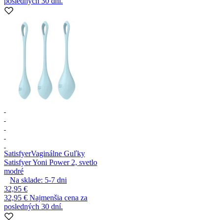
posledných 30 dní.
Satisfyer
Vaginálne Guľky
Satisfyer Yoni Power 2, svetlo
modré
Na sklade:
5-7
dni
32,95 €
32,95 €
Najmenšia cena za
posledných 30 dní.