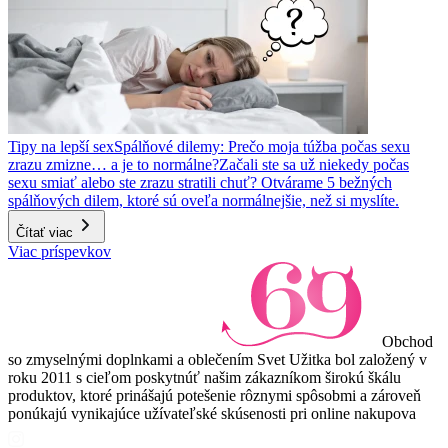
Tipy na lepší sex
Spálňové dilemy: Prečo moja túžba počas sexu
zrazu zmizne… a je to normálne?
Začali ste sa už niekedy počas
sexu smiať alebo ste zrazu stratili chuť? Otvárame 5 bežných
spálňových dilem, ktoré sú oveľa normálnejšie, než si myslíte.
Čítať viac
Viac príspevkov
Obchod
so zmyselnými doplnkami a oblečením Svet Užitka bol založený v
roku 2011 s cieľom poskytnúť našim zákazníkom širokú škálu
produktov, ktoré prinášajú potešenie rôznymi spôsobmi a zároveň
ponúkajú vynikajúce užívateľské skúsenosti pri online nakupova