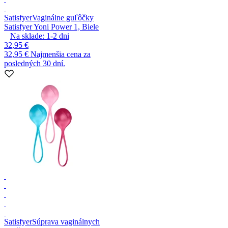
Satisfyer
Vaginálne guľôčky
Satisfyer Yoni Power 1, Biele
Na sklade:
1-2
dni
32,95 €
32,95 €
Najmenšia cena za
posledných 30 dní.
Satisfyer
Súprava vaginálnych