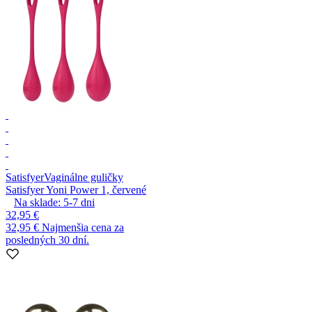
Satisfyer
Vaginálne guličky
Satisfyer Yoni Power 1, červené
Na sklade:
5-7
dni
32,95 €
32,95 €
Najmenšia cena za
posledných 30 dní.