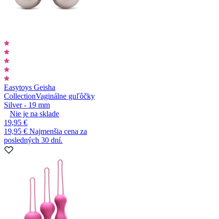
Easytoys Geisha
Collection
Vaginálne guľôčky
Silver - 19 mm
Nie je na sklade
19,95 €
19,95 €
Najmenšia cena za
posledných 30 dní.