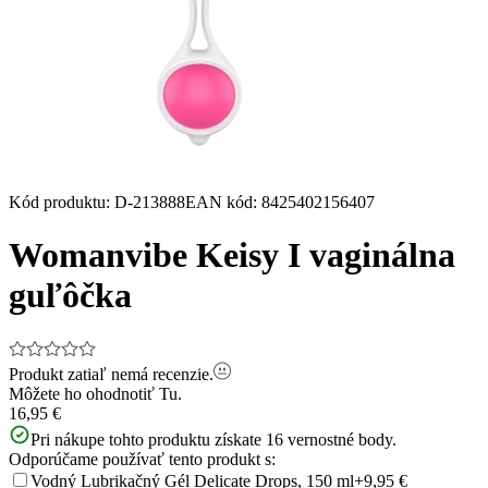
Kód produktu
:
D-213888
EAN kód
:
8425402156407
Womanvibe Keisy I vaginálna
guľôčka
Produkt zatiaľ nemá recenzie.
Môžete ho ohodnotiť
Tu.
16,95 €
Pri nákupe tohto produktu získate
16
vernostné body.
Odporúčame používať tento produkt s:
Vodný Lubrikačný Gél Delicate Drops, 150 ml
+9,95 €