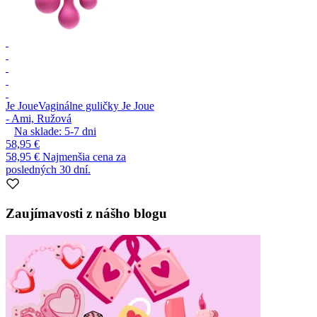
Je Joue
Vaginálne guličky Je Joue
- Ami, Ružová
Na sklade:
5-7
dni
58,95 €
58,95 €
Najmenšia cena za
posledných 30 dní.
Zaujímavosti z nášho blogu