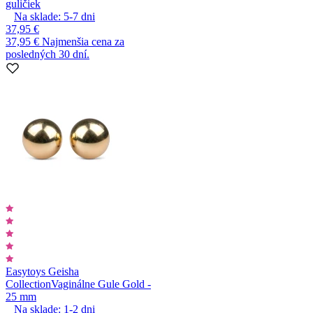
guličiek
Na sklade:
5-7
dni
37,95 €
37,95 €
Najmenšia cena za
posledných 30 dní.
Easytoys Geisha
Collection
Vaginálne Gule Gold -
25 mm
Na sklade:
1-2
dni