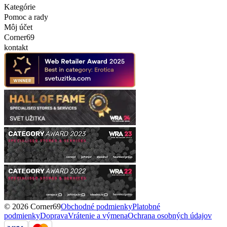
Kategórie
Pomoc a rady
Môj účet
Corner69
kontakt
© 2026 Corner69
Obchodné podmienky
Platobné
podmienky
Doprava
Vrátenie a výmena
Ochrana osobných údajov