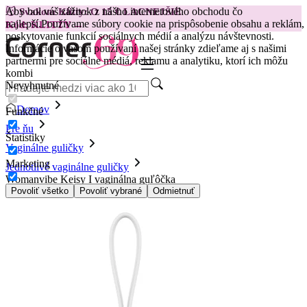
Aby bol váš zážitok z nášho internetového obchodu čo
😽
Svakom Klitty: O 15 € LACNEJŠIE
najlepší.
Používame súbory cookie na prispôsobenie obsahu a reklám,
Kód: KLITTY →
poskytovanie funkcií sociálnych médií a analýzu návštevnosti.
Informácie o vašom používaní našej stránky zdieľame aj s našimi
partnermi pre sociálne médiá, reklamu a analytiku, ktorí ich môžu
kombi
Nevyhnutné
Domov
Funkčné
Pre ňu
Štatistiky
Vaginálne guličky
Marketing
Jednotlivé vaginálne guličky
Womanvibe Keisy I vaginálna guľôčka
Povoliť všetko
Povoliť vybrané
Odmietnuť