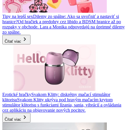
Tipy na lepší sex
Dilemy zo spálne: Ako sa uvoľniť a nastaviť si
hranice?
Od hračiek a predohry cez libido a BDSM hranice až po
rozpaky v obchode. Lara a Monika odpovedajú na úprimné dilemy
zo spálne.
Čítať viac
Erotické hračky
Svakom Klitty: diskrétny mačací stimulátor
klitorisu
Svakom Klitty ukrýva pod hravým mačacím krytom
stimulátor klitorisu s funkciami lízania, sania, vibrácií a ovládania
cez aplikáciu na objavovanie nových pocitov.
Čítať viac