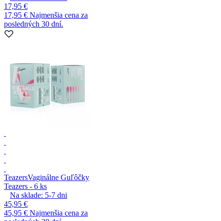
17,95 €
17,95 €
Najmenšia cena za
posledných 30 dní.
Teazers
Vaginálne Guľôčky
Teazers - 6 ks
Na sklade:
5-7
dni
45,95 €
45,95 €
Najmenšia cena za