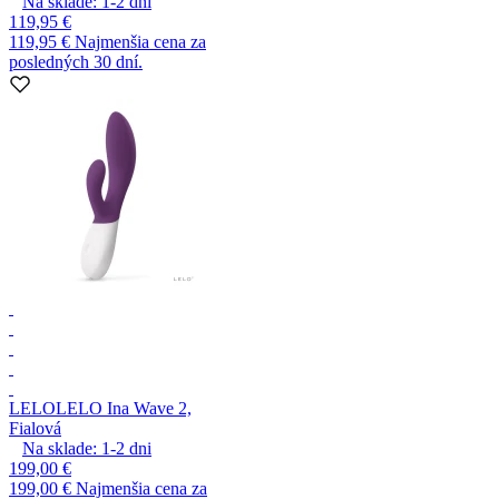
Na sklade:
1-2
dni
119,95 €
119,95 €
Najmenšia cena za
posledných 30 dní.
LELO
LELO Ina Wave 2,
Fialová
Na sklade:
1-2
dni
199,00 €
199,00 €
Najmenšia cena za