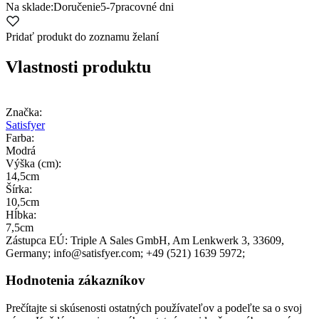
Na sklade:
Doručenie
5-7
pracovné dni
Pridať produkt do zoznamu želaní
Vlastnosti produktu
Značka:
Satisfyer
Farba:
Modrá
Výška (cm):
14,5cm
Šírka:
10,5cm
Hĺbka:
7,5cm
Zástupca EÚ:
Triple A Sales GmbH
, Am Lenkwerk 3
, 33609
,
Germany;
info@satisfyer.com;
+49 (521) 1639 5972;
Hodnotenia zákazníkov
Prečítajte si skúsenosti ostatných používateľov a podeľte sa o svoj