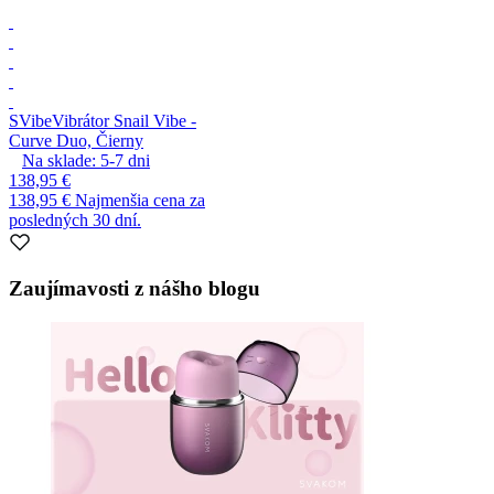
SVibe
Vibrátor Snail Vibe -
Curve Duo, Čierny
Na sklade:
5-7
dni
138,95 €
138,95 €
Najmenšia cena za
posledných 30 dní.
Zaujímavosti z nášho blogu