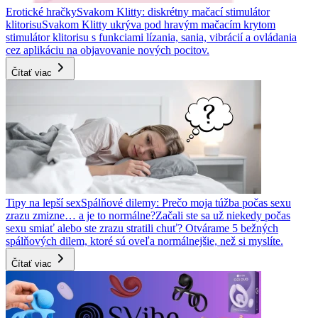
Erotické hračky
Svakom Klitty: diskrétny mačací stimulátor
klitorisu
Svakom Klitty ukrýva pod hravým mačacím krytom
stimulátor klitorisu s funkciami lízania, sania, vibrácií a ovládania
cez aplikáciu na objavovanie nových pocitov.
Čítať viac
Tipy na lepší sex
Spálňové dilemy: Prečo moja túžba počas sexu
zrazu zmizne… a je to normálne?
Začali ste sa už niekedy počas
sexu smiať alebo ste zrazu stratili chuť? Otvárame 5 bežných
spálňových dilem, ktoré sú oveľa normálnejšie, než si myslíte.
Čítať viac