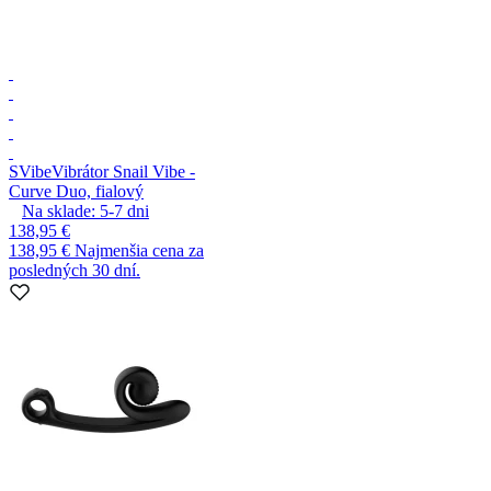
SVibe
Vibrátor Snail Vibe -
Curve Duo, fialový
Na sklade:
5-7
dni
138,95 €
138,95 €
Najmenšia cena za
posledných 30 dní.