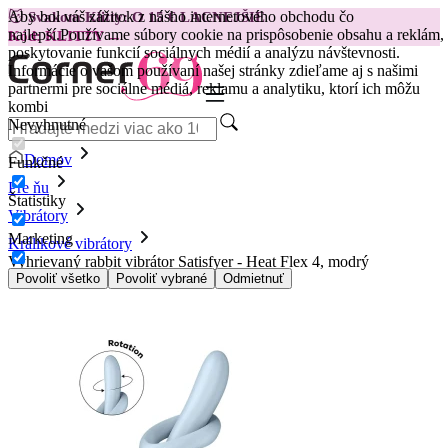
Aby bol váš zážitok z nášho internetového obchodu čo
😽
Svakom Klitty: O 15 € LACNEJŠIE
najlepší.
Používame súbory cookie na prispôsobenie obsahu a reklám,
Kód: KLITTY →
poskytovanie funkcií sociálnych médií a analýzu návštevnosti.
Informácie o vašom používaní našej stránky zdieľame aj s našimi
partnermi pre sociálne médiá, reklamu a analytiku, ktorí ich môžu
kombi
Nevyhnutné
Domov
Funkčné
Pre ňu
Štatistiky
Vibrátory
Marketing
Králikové vibrátory
Vyhrievaný rabbit vibrátor Satisfyer - Heat Flex 4, modrý
Povoliť všetko
Povoliť vybrané
Odmietnuť