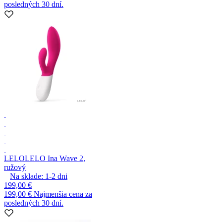
posledných 30 dní.
LELO
LELO Ina Wave 2,
ružový
Na sklade:
1-2
dni
199,00 €
199,00 €
Najmenšia cena za
posledných 30 dní.