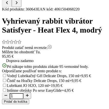
Item
Kód produktu
:
360643
EAN kód
:
4061504068220
1
of
Vyhrievaný rabbit vibrátor
5
Satisfyer - Heat Flex 4, modrý
Produkt zatiaľ nemá recenzie.
Môžete ho ohodnotiť
Tu.
95,95 €
Doprava zadarmo
Pri nákupe tohto produktu získate
95
vernostné body.
Odporúčame používať tento produkt s:
Vodný Lubrikačný Gél Delicate Drops, 150 ml
+9,95 €
Čistič na Hračky Delicate Drops, 150 ml
+9,95 €
Lubrikant JO H2O, 120 ml
+19,95 €
Intímne obrúsky Po sexe EasyGlide
+4,95 €
Pridať do košíka