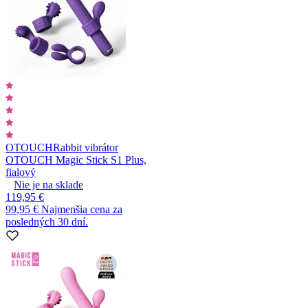
OTOUCH
Rabbit vibrátor
OTOUCH Magic Stick S1 Plus,
fialový
Nie je na sklade
119,95 €
99,95 €
Najmenšia cena za
posledných 30 dní.