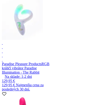
Paradise Pleasure Products
RGB
králičí vibrátor Paradise
Illumination - The Rabbit
Na sklade:
1-2
dni
129,95 €
129,95 €
Najmenšia cena za
posledných 30 dní.