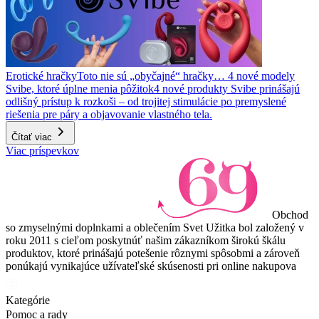
Erotické hračky
Toto nie sú „obyčajné“ hračky… 4 nové modely
Svibe, ktoré úplne menia pôžitok
4 nové produkty Svibe prinášajú
odlišný prístup k rozkoši – od trojitej stimulácie po premyslené
riešenia pre páry a objavovanie vlastného tela.
Čítať viac
Viac príspevkov
Obchod
so zmyselnými doplnkami a oblečením Svet Užitka bol založený v
roku 2011 s cieľom poskytnúť našim zákazníkom širokú škálu
produktov, ktoré prinášajú potešenie rôznymi spôsobmi a zároveň
ponúkajú vynikajúce užívateľské skúsenosti pri online nakupova
Kategórie
Pomoc a rady