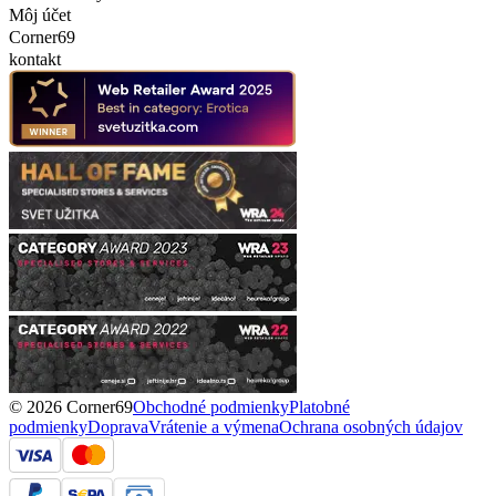
Môj účet
Corner69
kontakt
© 2026 Corner69
Obchodné podmienky
Platobné
podmienky
Doprava
Vrátenie a výmena
Ochrana osobných údajov