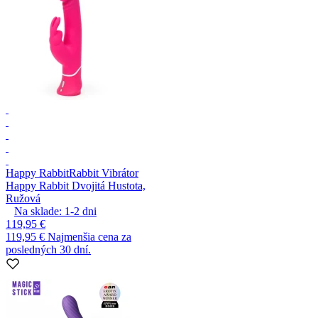
Happy Rabbit
Rabbit Vibrátor
Happy Rabbit Dvojitá Hustota,
Ružová
Na sklade:
1-2
dni
119,95 €
119,95 €
Najmenšia cena za
posledných 30 dní.