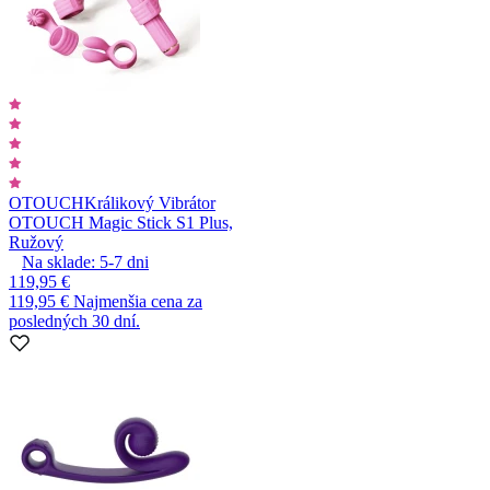
OTOUCH
Králikový Vibrátor
OTOUCH Magic Stick S1 Plus,
Ružový
Na sklade:
5-7
dni
119,95 €
119,95 €
Najmenšia cena za
posledných 30 dní.