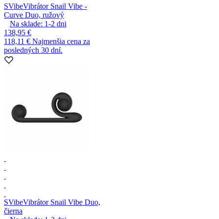
SVibe
Vibrátor Snail Vibe -
Curve Duo, ružový
Na sklade:
1-2
dni
138,95 €
118,11 €
Najmenšia cena za
posledných 30 dní.
SVibe
Vibrátor Snail Vibe Duo,
čierna