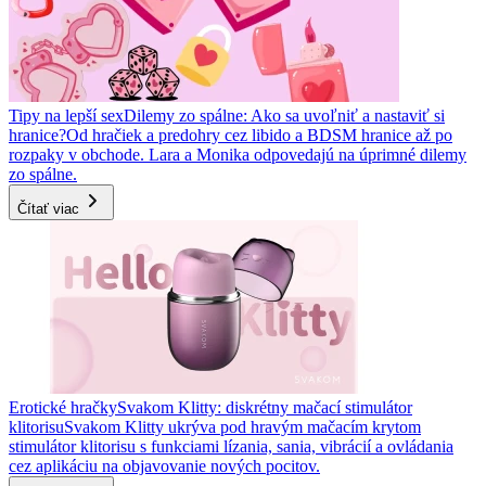
Tipy na lepší sex
Dilemy zo spálne: Ako sa uvoľniť a nastaviť si
hranice?
Od hračiek a predohry cez libido a BDSM hranice až po
rozpaky v obchode. Lara a Monika odpovedajú na úprimné dilemy
zo spálne.
Čítať viac
Erotické hračky
Svakom Klitty: diskrétny mačací stimulátor
klitorisu
Svakom Klitty ukrýva pod hravým mačacím krytom
stimulátor klitorisu s funkciami lízania, sania, vibrácií a ovládania
cez aplikáciu na objavovanie nových pocitov.