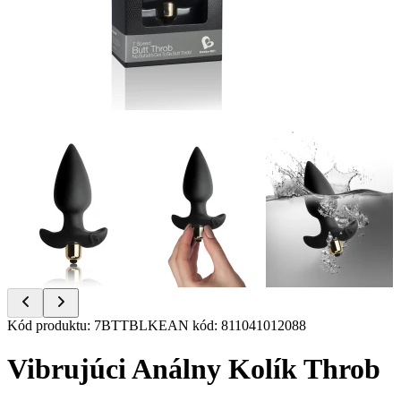
Item
Kód produktu
:
7BTTBLK
EAN kód
:
811041012088
1
of
Vibrujúci Análny Kolík Throb
6