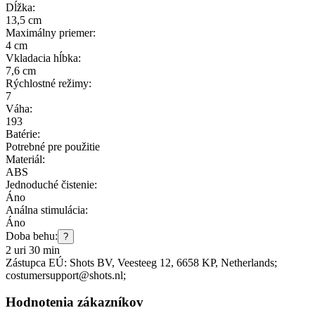
Dĺžka:
13,5 cm
Maximálny priemer:
4 cm
Vkladacia hĺbka:
7,6 cm
Rýchlostné režimy:
7
Váha:
193
Batérie:
Potrebné pre použitie
Materiál:
ABS
Jednoduché čistenie:
Áno
Análna stimulácia:
Áno
Doba behu:
?
2 uri 30 min
Zástupca EÚ:
Shots BV
, Veesteeg 12
, 6658 KP
, Netherlands;
costumersupport@shots.nl;
Hodnotenia zákazníkov