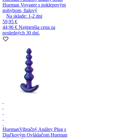
Hueman Voyager s poklepovým
pohybom, fialový
Na sklade:
1-2
dni
59,95 €
44,96 €
Najmenšia cena za
posledných 30 dní.
Hueman
Vibračný Análny Plug s
Diaľkovým Ovládačom Hueman