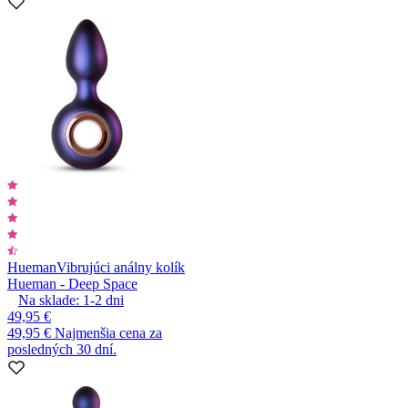
Hueman
Vibrujúci análny kolík
Hueman - Deep Space
Na sklade:
1-2
dni
49,95 €
49,95 €
Najmenšia cena za
posledných 30 dní.