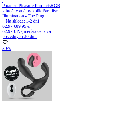
Paradise Pleasure Products
RGB
vibračný análny kolík Paradise
Illumination - The Plug
Na sklade:
1-2
dni
62,97 €
89,95 €
62,97 €
Najmenšia cena za
posledných 30 dní.
30%