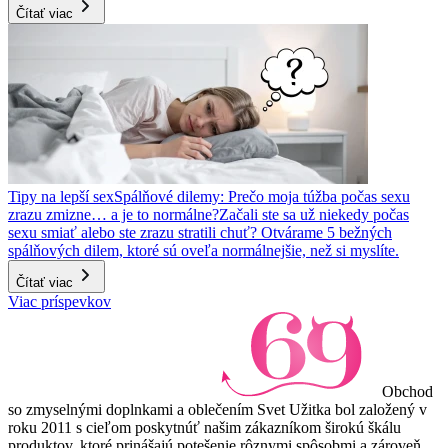
Čítať viac
Tipy na lepší sex
Spálňové dilemy: Prečo moja túžba počas sexu
zrazu zmizne… a je to normálne?
Začali ste sa už niekedy počas
sexu smiať alebo ste zrazu stratili chuť? Otvárame 5 bežných
spálňových dilem, ktoré sú oveľa normálnejšie, než si myslíte.
Čítať viac
Viac príspevkov
Obchod
so zmyselnými doplnkami a oblečením Svet Užitka bol založený v
roku 2011 s cieľom poskytnúť našim zákazníkom širokú škálu
produktov, ktoré prinášajú potešenie rôznymi spôsobmi a zároveň