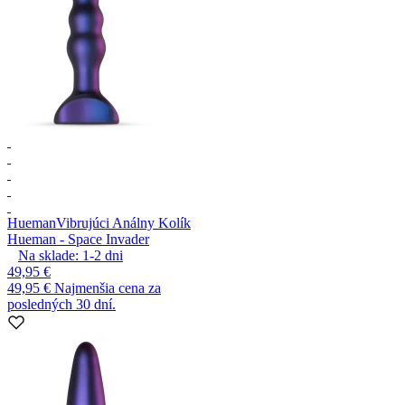
Hueman
Vibrujúci Análny Kolík
Hueman - Space Invader
Na sklade:
1-2
dni
49,95 €
49,95 €
Najmenšia cena za
posledných 30 dní.