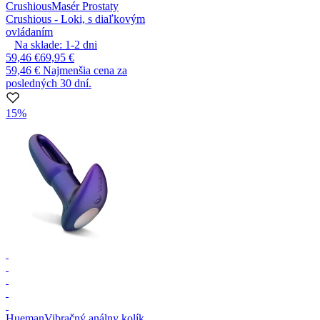
Crushious
Masér Prostaty
Crushious - Loki, s diaľkovým
ovládaním
Na sklade:
1-2
dni
59,46 €
69,95 €
59,46 €
Najmenšia cena za
posledných 30 dní.
15%
Hueman
Vibračný análny kolík