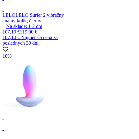
LELO
LELO Surfer 2 vibračný
análny kolík, čierny
Na sklade:
1-2
dni
107,10 €
119,00 €
107,10 €
Najmenšia cena za
posledných 30 dní.
10%