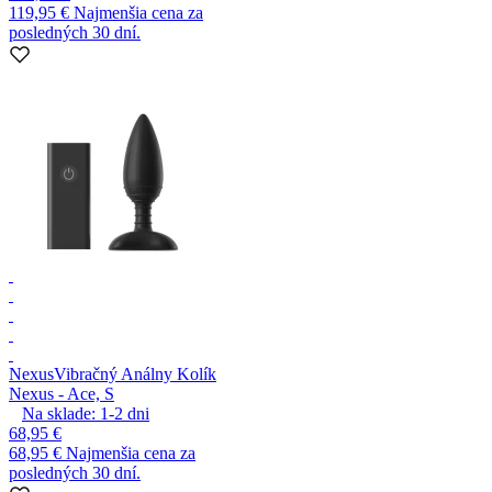
119,95 €
Najmenšia cena za
posledných 30 dní.
Nexus
Vibračný Análny Kolík
Nexus - Ace, S
Na sklade:
1-2
dni
68,95 €
68,95 €
Najmenšia cena za
posledných 30 dní.