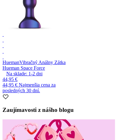
Hueman
Vibračný Análny Zátka
Hueman Space Force
Na sklade:
1-2
dni
44,95 €
44,95 €
Najmenšia cena za
posledných 30 dní.
Zaujímavosti z nášho blogu