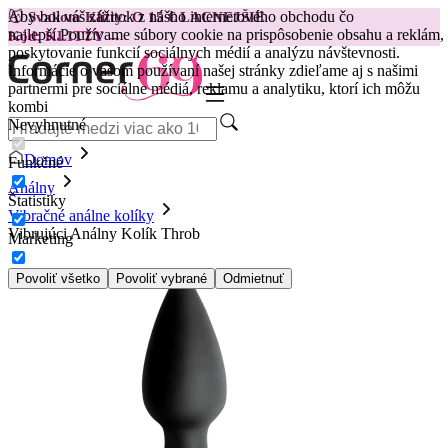
Aby bol váš zážitok z nášho internetového obchodu čo
😽
Svakom Klitty: O 15 € LACNEJŠIE
najlepší.
Používame súbory cookie na prispôsobenie obsahu a reklám,
Kód: KLITTY →
poskytovanie funkcií sociálnych médií a analýzu návštevnosti.
Informácie o vašom používaní našej stránky zdieľame aj s našimi
partnermi pre sociálne médiá, reklamu a analytiku, ktorí ich môžu
kombi
Nevyhnutné
Domov
Funkčné
Análny
Štatistiky
Vibračné análne kolíky
Vibrujúci Análny Kolík Throb
Marketing
Povoliť všetko
Povoliť vybrané
Odmietnuť