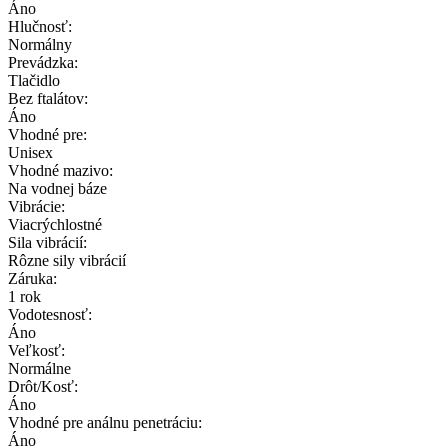
Áno
Hlučnosť:
Normálny
Prevádzka:
Tlačidlo
Bez ftalátov:
Áno
Vhodné pre:
Unisex
Vhodné mazivo:
Na vodnej báze
Vibrácie:
Viacrýchlostné
Sila vibrácií:
Rôzne sily vibrácií
Záruka:
1 rok
Vodotesnosť:
Áno
Veľkosť:
Normálne
Drôt/Kosť:
Áno
Vhodné pre análnu penetráciu:
Áno