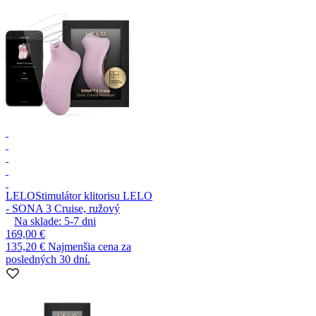
LELO
Stimulátor klitorisu LELO
- SONA 3 Cruise, ružový
Na sklade:
5-7
dni
169,00 €
135,20 €
Najmenšia cena za
posledných 30 dní.