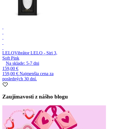
LELO
Vibrátor LELO - Siri 3,
Soft Pink
Na sklade:
5-7
dni
159,00 €
159,00 €
Najmenšia cena za
posledných 30 dní.
Zaujímavosti z nášho blogu