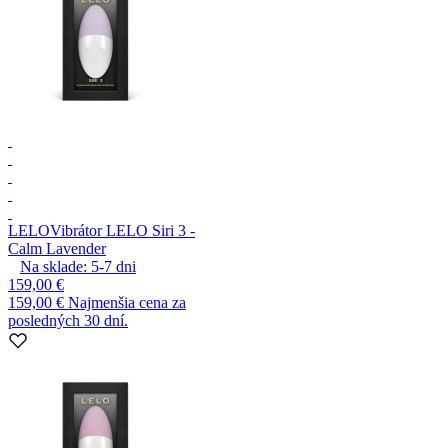
LELO
Vibrátor LELO Siri 3 -
Calm Lavender
Na sklade:
5-7
dni
159,00 €
159,00 €
Najmenšia cena za
posledných 30 dní.