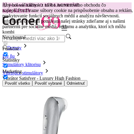
Aby bol váš zážitok z nášho internetového obchodu čo
😽
Svakom Klitty: O 15 € LACNEJŠIE
najlepší.
Používame súbory cookie na prispôsobenie obsahu a reklám,
Kód: KLITTY →
poskytovanie funkcií sociálnych médií a analýzu návštevnosti.
Informácie o vašom používaní našej stránky zdieľame aj s našimi
partnermi pre sociálne médiá, reklamu a analytiku, ktorí ich môžu
kombi
Nevyhnutné
Domov
Funkčné
Pre ňu
Štatistiky
Stimulátory klitorisu
Marketing
Vibrujúce stimulátory
Vibrátor Satisfyer - Luxury High Fashion
Povoliť všetko
Povoliť vybrané
Odmietnuť