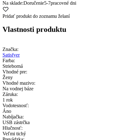
Na sklade:
Doručenie
5-7
pracovné dni
Pridať produkt do zoznamu želaní
Vlastnosti produktu
Značka:
Satisfyer
Farba:
Strieborná
Vhodné pre:
Ženy
Vhodné mazivo:
Na vodnej báze
Záruka:
1 rok
Vodotesnosť:
Áno
Nabíjačka:
USB zástrčka
Hlučnosť:
Veľmi tichý
Prevádzka: