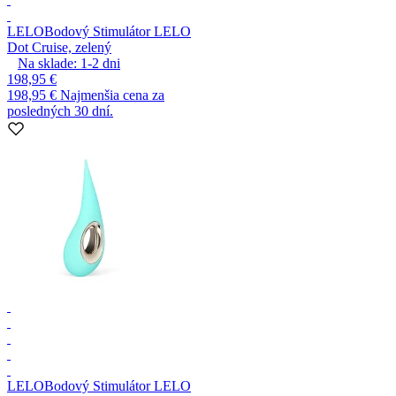
LELO
Bodový Stimulátor LELO
Dot Cruise, zelený
Na sklade:
1-2
dni
198,95 €
198,95 €
Najmenšia cena za
posledných 30 dní.
LELO
Bodový Stimulátor LELO