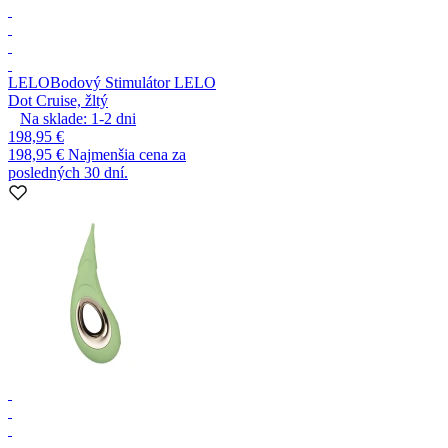
LELO
Bodový Stimulátor LELO
Dot Cruise, žltý
Na sklade:
1-2
dni
198,95 €
198,95 €
Najmenšia cena za
posledných 30 dní.