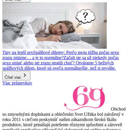
Tipy na lepší sex
Spálňové dilemy: Prečo moja túžba počas sexu
zrazu zmizne… a je to normálne?
Začali ste sa už niekedy počas
sexu smiať alebo ste zrazu stratili chuť? Otvárame 5 bežných
spálňových dilem, ktoré sú oveľa normálnejšie, než si myslíte.
Čítať viac
Viac príspevkov
Obchod
so zmyselnými doplnkami a oblečením Svet Užitka bol založený v
roku 2011 s cieľom poskytnúť našim zákazníkom širokú škálu
produktov, ktoré prinášajú potešenie rôznymi spôsobmi a zároveň
ponúkajú vynikajúce užívateľské skúsenosti pri online nakupova