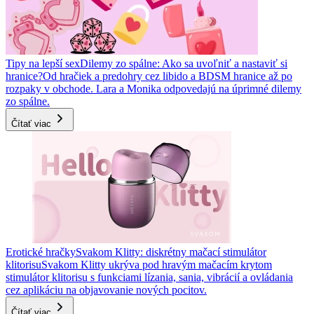
Tipy na lepší sex
Dilemy zo spálne: Ako sa uvoľniť a nastaviť si
hranice?
Od hračiek a predohry cez libido a BDSM hranice až po
rozpaky v obchode. Lara a Monika odpovedajú na úprimné dilemy
zo spálne.
Čítať viac
Erotické hračky
Svakom Klitty: diskrétny mačací stimulátor
klitorisu
Svakom Klitty ukrýva pod hravým mačacím krytom
stimulátor klitorisu s funkciami lízania, sania, vibrácií a ovládania
cez aplikáciu na objavovanie nových pocitov.
Čítať viac