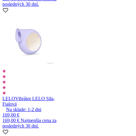
posledných 30 dní.
LELO
Vibrátor LELO Sila,
Fialová
Na sklade:
1-2
dni
169,00 €
169,00 €
Najmenšia cena za
posledných 30 dní.