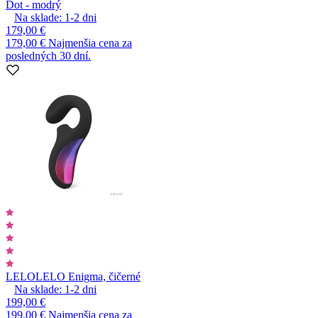
Dot - modrý
Na sklade:
1-2
dni
179,00 €
179,00 €
Najmenšia cena za
posledných 30 dní.
LELO
LELO Enigma, čičerné
Na sklade:
1-2
dni
199,00 €
199,00 €
Najmenšia cena za