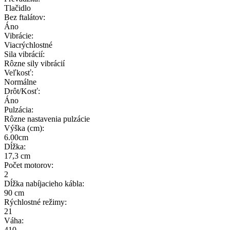
Tlačidlo
Bez ftalátov:
Áno
Vibrácie:
Viacrýchlostné
Sila vibrácií:
Rôzne sily vibrácií
Veľkosť:
Normálne
Drôt/Kosť:
Áno
Pulzácia:
Rôzne nastavenia pulzácie
Výška (cm):
6.00cm
Dĺžka:
17,3 cm
Počet motorov:
2
Dĺžka nabíjacieho kábla:
90 cm
Rýchlostné režimy:
21
Váha:
410