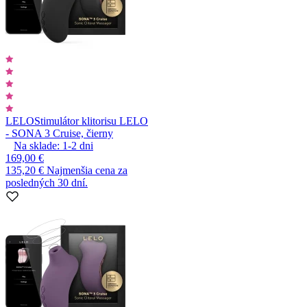
LELO
Stimulátor klitorisu LELO
- SONA 3 Cruise, čierny
Na sklade:
1-2
dni
169,00 €
135,20 €
Najmenšia cena za
posledných 30 dní.