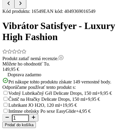
Item
Kód produktu
:
16549
EAN kód
:
4049369016549
1
of
Vibrátor Satisfyer - Luxury
5
High Fashion
Produkt zatiaľ nemá recenzie.
Môžete ho ohodnotiť
Tu.
149,95 €
Doprava zadarmo
Pri nákupe tohto produktu získate
149
vernostné body.
Odporúčame používať tento produkt s:
Vodný Lubrikačný Gél Delicate Drops, 150 ml
+9,95 €
Čistič na Hračky Delicate Drops, 150 ml
+9,95 €
Lubrikant JO H2O, 120 ml
+19,95 €
Intímne obrúsky Po sexe EasyGlide
+4,95 €
Pridať do košíka