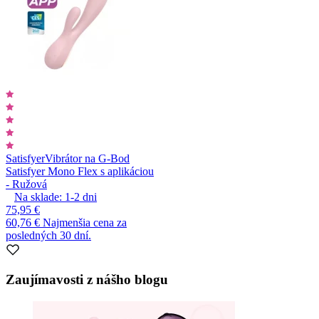
Satisfyer
Vibrátor na G-Bod
Satisfyer Mono Flex s aplikáciou
- Ružová
Na sklade:
1-2
dni
75,95 €
60,76 €
Najmenšia cena za
posledných 30 dní.
Zaujímavosti z nášho blogu