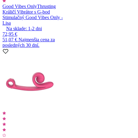
Good Vibes Only
Thrusting
Králičí Vibrátor s G-bod
Stimulačný Good Vibes Only -
Lisa
Na sklade:
1-2
dni
72,95 €
51,07 €
Najmenšia cena za
posledných 30 dní.