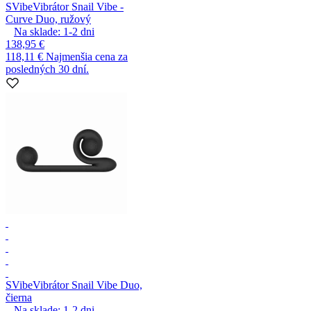
SVibe
Vibrátor Snail Vibe -
Curve Duo, ružový
Na sklade:
1-2
dni
138,95 €
118,11 €
Najmenšia cena za
posledných 30 dní.
SVibe
Vibrátor Snail Vibe Duo,
čierna
Na sklade:
1-2
dni