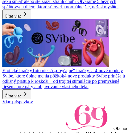
sexu smiať alebo ste zrazu stratili chuť? Otvárame 5 bežných
spálňových dilem, ktoré sú oveľa normálnejšie, než si myslíte.
Čítať viac
Erotické hračky
Toto nie sú „obyčajné“ hračky… 4 nové modely
Svibe, ktoré úplne menia pôžitok
4 nové produkty Svibe prinášajú
odlišný prístup k rozkoši – od trojitej stimulácie po premyslené
riešenia pre páry a objavovanie vlastného tela.
Čítať viac
Viac príspevkov
Obchod