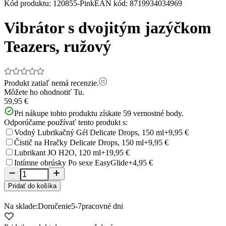
Item
Kód produktu
:
120855-Pink
EAN kód
:
8719934034969
1
of
Vibrátor s dvojitým jazýčkom
11
Teazers, ružový
Produkt zatiaľ nemá recenzie.
Môžete ho ohodnotiť
Tu.
59,95 €
Pri nákupe tohto produktu získate
59
vernostné body.
Odporúčame používať tento produkt s:
Vodný Lubrikačný Gél Delicate Drops, 150 ml
+9,95 €
Čistič na Hračky Delicate Drops, 150 ml
+9,95 €
Lubrikant JO H2O, 120 ml
+19,95 €
Intímne obrúsky Po sexe EasyGlide
+4,95 €
Pridať do košíka
Na sklade:
Doručenie
5-7
pracovné dni