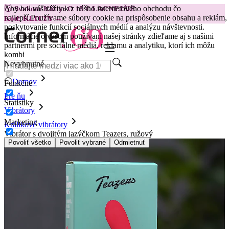
Aby bol váš zážitok z nášho internetového obchodu čo
😽
Svakom Klitty: O 15 € LACNEJŠIE
najlepší.
Používame súbory cookie na prispôsobenie obsahu a reklám,
Kód: KLITTY →
poskytovanie funkcií sociálnych médií a analýzu návštevnosti.
Informácie o vašom používaní našej stránky zdieľame aj s našimi
partnermi pre sociálne médiá, reklamu a analytiku, ktorí ich môžu
kombi
Nevyhnutné
Domov
Funkčné
Pre ňu
Štatistiky
Vibrátory
Marketing
Králikové vibrátory
Vibrátor s dvojitým jazýčkom Teazers, ružový
Povoliť všetko
Povoliť vybrané
Odmietnuť