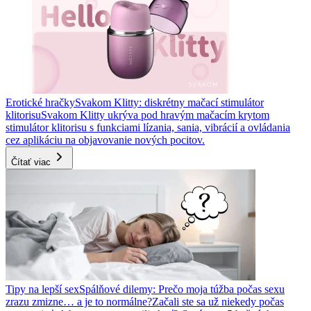
Erotické hračky
Svakom Klitty: diskrétny mačací stimulátor
klitorisu
Svakom Klitty ukrýva pod hravým mačacím krytom
stimulátor klitorisu s funkciami lízania, sania, vibrácií a ovládania
cez aplikáciu na objavovanie nových pocitov.
Čítať viac
Tipy na lepší sex
Spálňové dilemy: Prečo moja túžba počas sexu
zrazu zmizne… a je to normálne?
Začali ste sa už niekedy počas