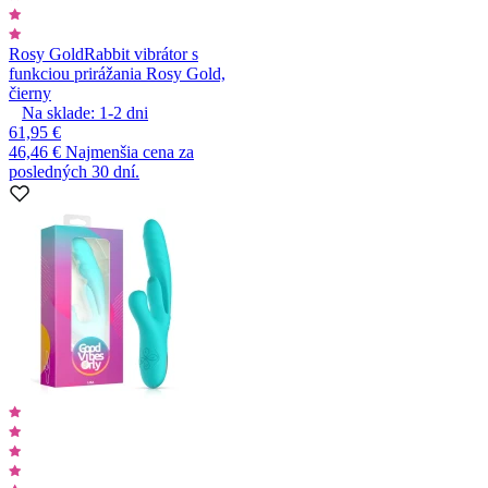
Rosy Gold
Rabbit vibrátor s
funkciou prirážania Rosy Gold,
čierny
Na sklade:
1-2
dni
61,95 €
46,46 €
Najmenšia cena za
posledných 30 dní.