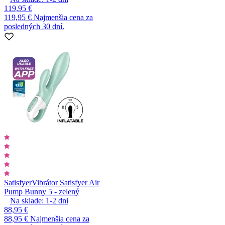
119,95 €
119,95 €
Najmenšia cena za
posledných 30 dní.
Satisfyer
Vibrátor Satisfyer Air
Pump Bunny 5 - zelený
Na sklade:
1-2
dni
88,95 €
88,95 €
Najmenšia cena za