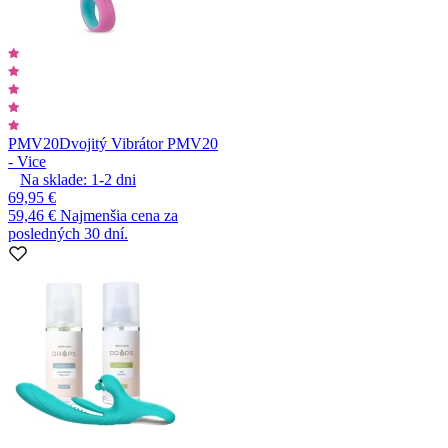
PMV20
Dvojitý Vibrátor PMV20
- Vice
Na sklade:
1-2
dni
69,95 €
59,46 €
Najmenšia cena za
posledných 30 dní.