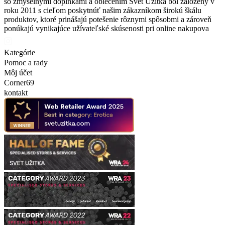
so zmyselnými doplnkami a oblečením Svet Užitka bol založený v
roku 2011 s cieľom poskytnúť našim zákazníkom širokú škálu
produktov, ktoré prinášajú potešenie rôznymi spôsobmi a zároveň
ponúkajú vynikajúce užívateľské skúsenosti pri online nakupova
Kategórie
Pomoc a rady
Môj účet
Corner69
kontakt