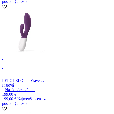
posledných 30 dní.
LELO
LELO Ina Wave 2,
Fialová
Na sklade:
1-2
dni
199,00 €
199,00 €
Najmenšia cena za
posledných 30 dní.