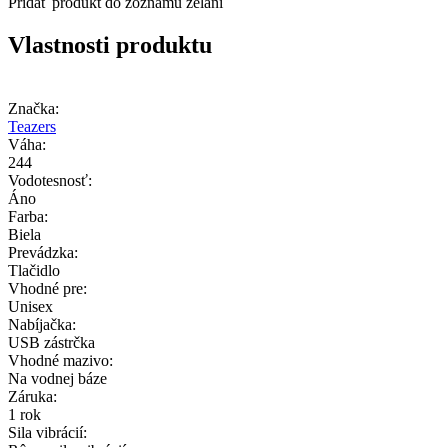
Pridať produkt do zoznamu želaní
Vlastnosti produktu
Značka:
Teazers
Váha:
244
Vodotesnosť:
Áno
Farba:
Biela
Prevádzka:
Tlačidlo
Vhodné pre:
Unisex
Nabíjačka:
USB zástrčka
Vhodné mazivo:
Na vodnej báze
Záruka:
1 rok
Sila vibrácií: