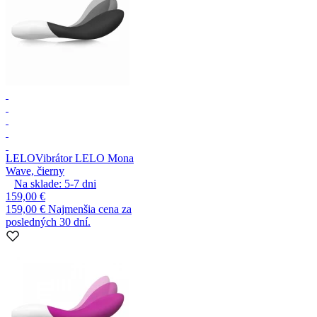
LELO
Vibrátor LELO Mona
Wave, čierny
Na sklade:
5-7
dni
159,00 €
159,00 €
Najmenšia cena za
posledných 30 dní.