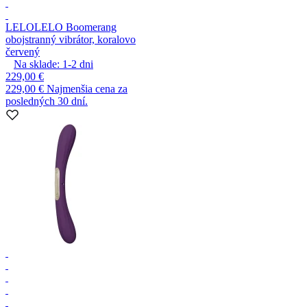
LELO
LELO Boomerang
obojstranný vibrátor, koralovo
červený
Na sklade:
1-2
dni
229,00 €
229,00 €
Najmenšia cena za
posledných 30 dní.