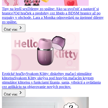
Tipy na lepší sex
Dilemy zo spálne: Ako sa uvoľniť a nastaviť si
hranice?
Od hračiek a predohry cez libido a BDSM hranice až po
rozpaky v obchode. Lara a Monika odpovedajú na úprimné dilemy
zo spálne.
Čítať viac
Erotické hračky
Svakom Klitty: diskrétny mačací stimulátor
klitorisu
Svakom Klitty ukrýva pod hravým mačacím krytom
stimulátor klitorisu s funkciami lízania, sania, vibrácií a ovládania
cez aplikáciu na objavovanie nových pocitov.
Čítať viac