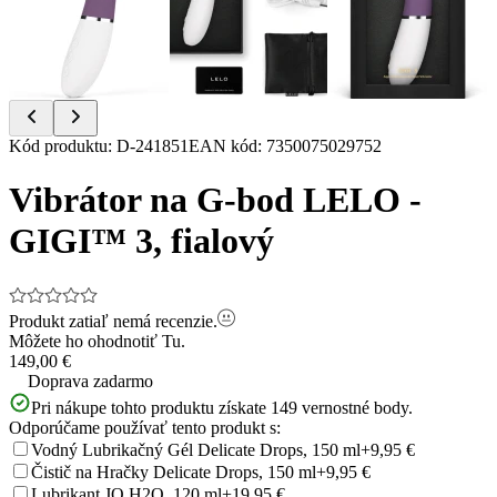
Item
Kód produktu
:
D-241851
EAN kód
:
7350075029752
1
of
Vibrátor na G-bod LELO -
4
GIGI™ 3, fialový
Produkt zatiaľ nemá recenzie.
Môžete ho ohodnotiť
Tu.
149,00 €
Doprava zadarmo
Pri nákupe tohto produktu získate
149
vernostné body.
Odporúčame používať tento produkt s:
Vodný Lubrikačný Gél Delicate Drops, 150 ml
+9,95 €
Čistič na Hračky Delicate Drops, 150 ml
+9,95 €
Lubrikant JO H2O, 120 ml
+19,95 €