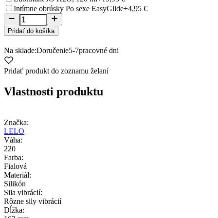
Intímne obrúsky Po sexe EasyGlide
+4,95 €
Pridať do košíka
Na sklade:
Doručenie
5-7
pracovné dni
Pridať produkt do zoznamu želaní
Vlastnosti produktu
Značka:
LELO
Váha:
220
Farba:
Fialová
Materiál:
Silikón
Sila vibrácií:
Rôzne sily vibrácií
Dĺžka: