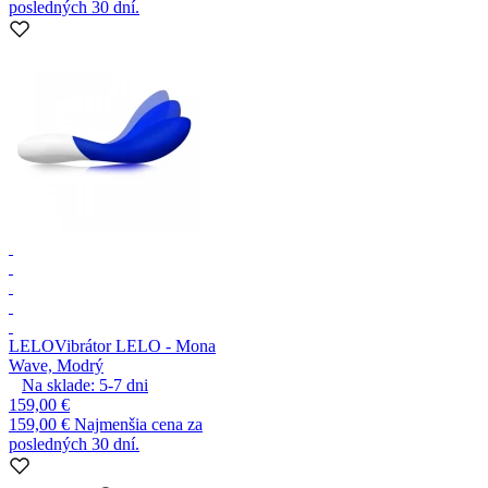
posledných 30 dní.
LELO
Vibrátor LELO - Mona
Wave, Modrý
Na sklade:
5-7
dni
159,00 €
159,00 €
Najmenšia cena za
posledných 30 dní.