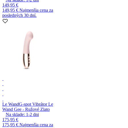
149,95 €
149,95 €
Najmenšia cena za
posledných 30 dní.
Le Wand
G-spot Vibrátor Le
Wand Gee - Ružové Zlato
Na sklade:
1-2
dni
175,95 €
175,95 €
Najmenšia cena za