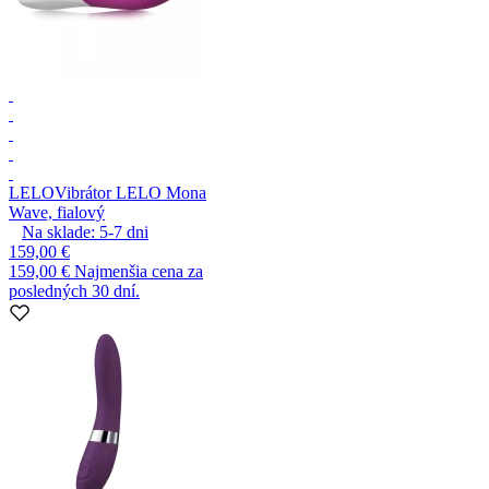
LELO
Vibrátor LELO Mona
Wave, fialový
Na sklade:
5-7
dni
159,00 €
159,00 €
Najmenšia cena za
posledných 30 dní.