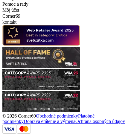
Pomoc a rady
Môj účet
Corner69
kontakt
© 2026 Corner69
Obchodné podmienky
Platobné
podmienky
Doprava
Vrátenie a výmena
Ochrana osobných údajov