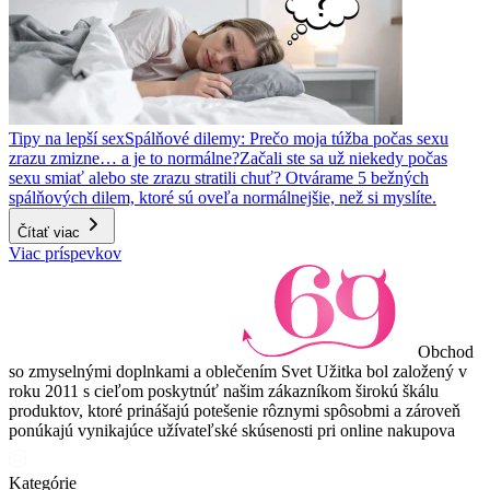
Tipy na lepší sex
Spálňové dilemy: Prečo moja túžba počas sexu
zrazu zmizne… a je to normálne?
Začali ste sa už niekedy počas
sexu smiať alebo ste zrazu stratili chuť? Otvárame 5 bežných
spálňových dilem, ktoré sú oveľa normálnejšie, než si myslíte.
Čítať viac
Viac príspevkov
Obchod
so zmyselnými doplnkami a oblečením Svet Užitka bol založený v
roku 2011 s cieľom poskytnúť našim zákazníkom širokú škálu
produktov, ktoré prinášajú potešenie rôznymi spôsobmi a zároveň
ponúkajú vynikajúce užívateľské skúsenosti pri online nakupova
Kategórie