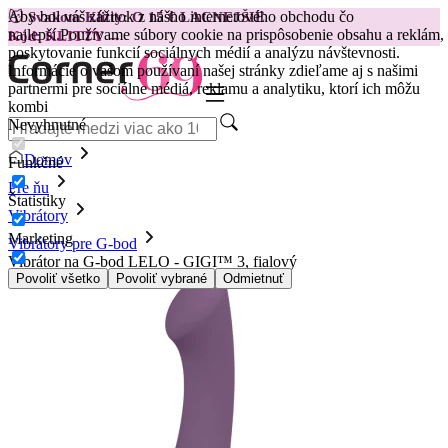
Aby bol váš zážitok z nášho internetového obchodu čo
😽
Svakom Klitty: O 15 € LACNEJŠIE
najlepší.
Používame súbory cookie na prispôsobenie obsahu a reklám,
Kód: KLITTY →
poskytovanie funkcií sociálnych médií a analýzu návštevnosti.
Informácie o vašom používaní našej stránky zdieľame aj s našimi
partnermi pre sociálne médiá, reklamu a analytiku, ktorí ich môžu
kombi
Nevyhnutné
Domov
Funkčné
Pre ňu
Štatistiky
Vibrátory
Marketing
Vibrátory pre G-bod
Vibrátor na G-bod LELO - GIGI™ 3, fialový
Povoliť všetko
Povoliť vybrané
Odmietnuť