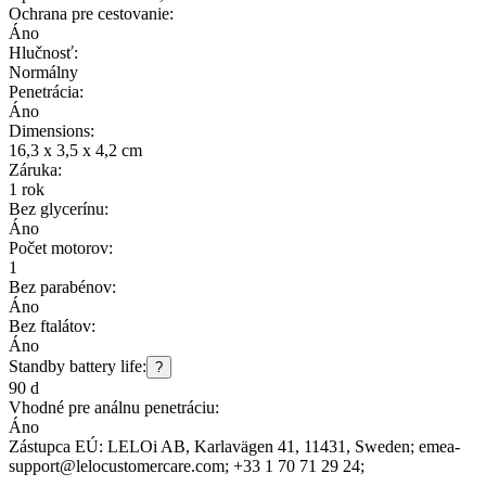
Ochrana pre cestovanie:
Áno
Hlučnosť:
Normálny
Penetrácia:
Áno
Dimensions:
16,3 x 3,5 x 4,2 cm
Záruka:
1 rok
Bez glycerínu:
Áno
Počet motorov:
1
Bez parabénov:
Áno
Bez ftalátov:
Áno
Standby battery life:
?
90 d
Vhodné pre análnu penetráciu:
Áno
Zástupca EÚ:
LELOi AB
, Karlavägen 41
, 11431
, Sweden;
emea-
support@lelocustomercare.com;
+33 1 70 71 29 24;