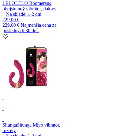
LELO
LELO Boomerang
obojstranný vibrátor, fialový
Na sklade:
1-2
dni
229,00 €
229,00 €
Najmenšia cena za
posledných 30 dní.
Shunga
Shunga Miyo vibrátor,
ružový
Na sklade:
1-2
dni