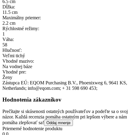
6.5 cm
Dĺžka:
11.5 cm
Maximálny priemer:
2.2 cm
Rýchlostné režimy:
1
Váha:
58
Hlučnosť:
Veľmi tichý
Vhodné mazivo:
Na vodnej báze
Vhodné pre:
Ženy
Zástupca EÚ:
EQOM Purchasing B.V.
, Phoenixweg 6
, 9641 KS
,
Netherlands;
info@eqom.com;
+ 31 598 690 453;
Hodnotenia zákazníkov
Prečítajte si skúsenosti ostatných používateľov a podeľte sa o svoj
názor. Každá recenzia pomáha ostatným pri lepšom výbere a nám
pomáha zlepšovať sa!
Oddaj mnenje
Priemerné hodnotenie produktu
0.0