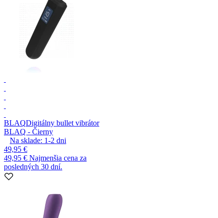
BLAQ
Digitálny bullet vibrátor
BLAQ - Čierny
Na sklade:
1-2
dni
49,95 €
49,95 €
Najmenšia cena za
posledných 30 dní.