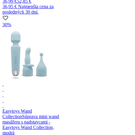
36,99 €
52,85 €
36,95 €
Najmenšia cena za
posledných 30 dní.
30%
Easytoys Wand
Collection
Súprava mini wand
masážera s nadstavcami -
Easytoys Wand Collection,
modrá