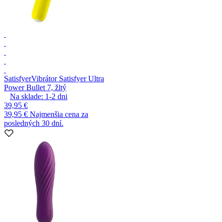
Satisfyer
Vibrátor Satisfyer Ultra
Power Bullet 7, žltý
Na sklade:
1-2
dni
39,95 €
39,95 €
Najmenšia cena za
posledných 30 dní.