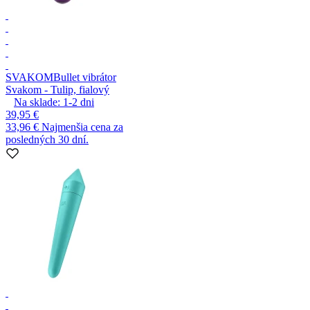
SVAKOM
Bullet vibrátor
Svakom - Tulip, fialový
Na sklade:
1-2
dni
39,95 €
33,96 €
Najmenšia cena za
posledných 30 dní.