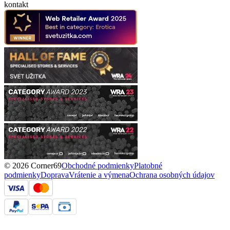
kontakt
© 2026 Corner69
Obchodné podmienky
Platobné
podmienky
Doprava
Vrátenie a výmena
Ochrana osobných údajov