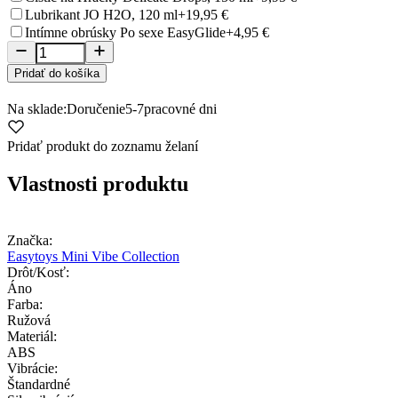
Lubrikant JO H2O, 120 ml
+19,95 €
Intímne obrúsky Po sexe EasyGlide
+4,95 €
Pridať do košíka
Na sklade:
Doručenie
5-7
pracovné dni
Pridať produkt do zoznamu želaní
Vlastnosti produktu
Značka:
Easytoys Mini Vibe Collection
Drôt/Kosť:
Áno
Farba:
Ružová
Materiál:
ABS
Vibrácie:
Štandardné