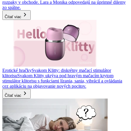
rozpaky v obchode. Lara a Monika odpovedajú na úprimné dilemy
zo spálne.
Čítať viac
Erotické hračky
Svakom Klitty: diskrétny mačací stimulátor
klitorisu
Svakom Klitty ukrýva pod hravým mačacím krytom
stimulátor klitorisu s funkciami lízania, sania, vibrácií a ovládania
cez aplikáciu na objavovanie nových pocitov.
Čítať viac