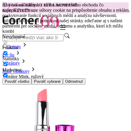
Aby bol váš zážitok z nášho internetového obchodu čo
😽
Svakom Klitty: O 15 € LACNEJŠIE
najlepší.
Používame súbory cookie na prispôsobenie obsahu a reklám,
Kód: KLITTY →
poskytovanie funkcií sociálnych médií a analýzu návštevnosti.
Informácie o vašom používaní našej stránky zdieľame aj s našimi
partnermi pre sociálne médiá, reklamu a analytiku, ktorí ich môžu
kombi
Nevyhnutné
Domov
Funkčné
Pre ňu
Štatistiky
Vibrátory
Marketing
Malé vibrátory
Vibrátor Mink, ružový
Povoliť všetko
Povoliť vybrané
Odmietnuť