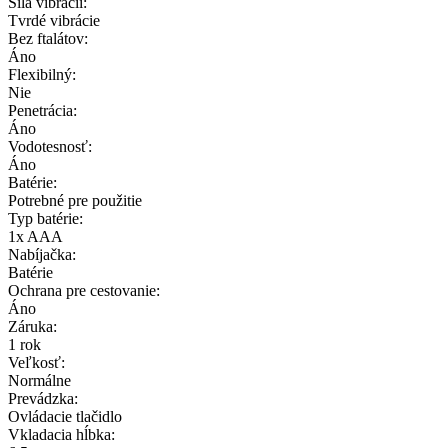
Sila vibrácií:
Tvrdé vibrácie
Bez ftalátov:
Áno
Flexibilný:
Nie
Penetrácia:
Áno
Vodotesnosť:
Áno
Batérie:
Potrebné pre použitie
Typ batérie:
1x AAA
Nabíjačka:
Batérie
Ochrana pre cestovanie:
Áno
Záruka:
1 rok
Veľkosť:
Normálne
Prevádzka:
Ovládacie tlačidlo
Vkladacia hĺbka: