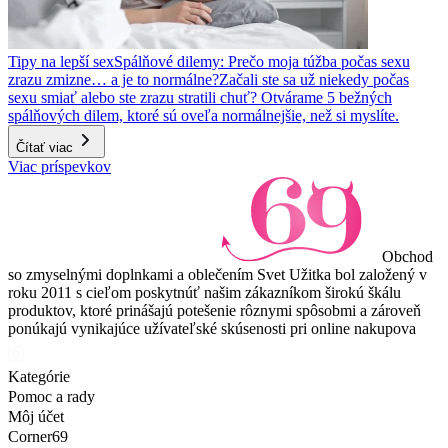
Tipy na lepší sex
Spálňové dilemy: Prečo moja túžba počas sexu
zrazu zmizne… a je to normálne?
Začali ste sa už niekedy počas
sexu smiať alebo ste zrazu stratili chuť? Otvárame 5 bežných
spálňových dilem, ktoré sú oveľa normálnejšie, než si myslíte.
Čítať viac
Viac príspevkov
Obchod
so zmyselnými doplnkami a oblečením Svet Užitka bol založený v
roku 2011 s cieľom poskytnúť našim zákazníkom širokú škálu
produktov, ktoré prinášajú potešenie rôznymi spôsobmi a zároveň
ponúkajú vynikajúce užívateľské skúsenosti pri online nakupova
Kategórie
Pomoc a rady
Môj účet
Corner69