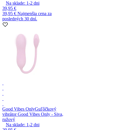
Na sklade:
1-2
dni
39,95 €
39,95 €
Najmenšia cena za
posledných 30 dní.
Good Vibes Only
Guľôčkový
vibrátor Good Vibes Only - Siva,
ružový
Na sklade:
1-2
dni
29,95 €