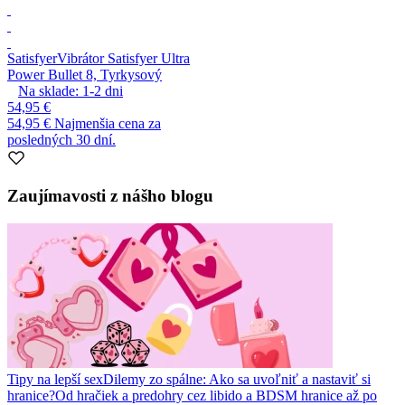
Satisfyer
Vibrátor Satisfyer Ultra
Power Bullet 8, Tyrkysový
Na sklade:
1-2
dni
54,95 €
54,95 €
Najmenšia cena za
posledných 30 dní.
Zaujímavosti z nášho blogu
Tipy na lepší sex
Dilemy zo spálne: Ako sa uvoľniť a nastaviť si
hranice?
Od hračiek a predohry cez libido a BDSM hranice až po