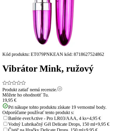
Kód produktu
:
ET079PNK
EAN kód
:
8718627524862
Vibrátor Mink, ružový
Produkt zatiaľ nemá recenzie.
Môžete ho ohodnotiť
Tu.
19,95 €
Pri nákupe tohto produktu získate
19
vernostné body.
Odporúčame používať tento produkt s:
Batérie everActive - Pro LR03/AAA, 4 ks
+4,95 €
Vodný Lubrikačný Gél Delicate Drops, 150 ml
+9,95 €
Čistič na Hračky Delicate Drops, 150 ml
+9,95 €