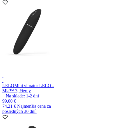
LELO
Mini vibrátor LELO -
Mia™ 3, čierny
Na sklade:
1-2
dni
99,00 €
74,21 €
Najmenšia cena za
posledných 30 dní.