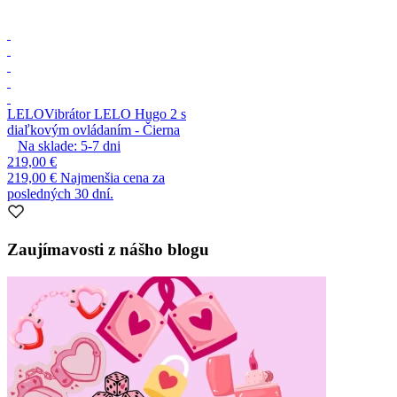
LELO
Vibrátor LELO Hugo 2 s
diaľkovým ovládaním - Čierna
Na sklade:
5-7
dni
219,00 €
219,00 €
Najmenšia cena za
posledných 30 dní.
Zaujímavosti z nášho blogu