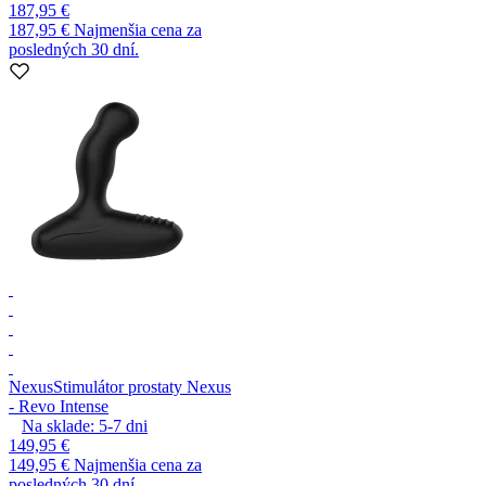
187,95 €
187,95 €
Najmenšia cena za
posledných 30 dní.
Nexus
Stimulátor prostaty Nexus
- Revo Intense
Na sklade:
5-7
dni
149,95 €
149,95 €
Najmenšia cena za
posledných 30 dní.