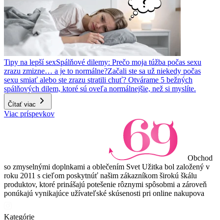
Tipy na lepší sex
Spálňové dilemy: Prečo moja túžba počas sexu
zrazu zmizne… a je to normálne?
Začali ste sa už niekedy počas
sexu smiať alebo ste zrazu stratili chuť? Otvárame 5 bežných
spálňových dilem, ktoré sú oveľa normálnejšie, než si myslíte.
Čítať viac
Viac príspevkov
Obchod
so zmyselnými doplnkami a oblečením Svet Užitka bol založený v
roku 2011 s cieľom poskytnúť našim zákazníkom širokú škálu
produktov, ktoré prinášajú potešenie rôznymi spôsobmi a zároveň
ponúkajú vynikajúce užívateľské skúsenosti pri online nakupova
Kategórie