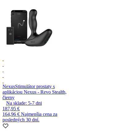
Nexus
Stimulátor prostaty s
aplikáciou Nexus - Revo Stealth,
čierny
Na sklade:
5-7
dni
187,95 €
164,96 €
Najmenšia cena za
posledných 30 dní.