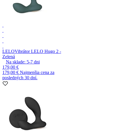
LELO
Vibrátor LELO Hugo 2 -
Zelená
Na sklade:
5-7
dni
179,00 €
179,00 €
Najmenšia cena za
posledných 30 dní.