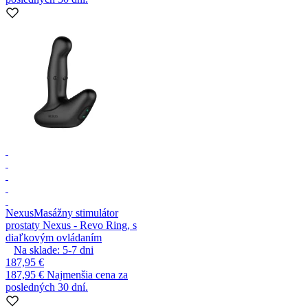
Nexus
Masážny stimulátor
prostaty Nexus - Revo Ring, s
diaľkovým ovládaním
Na sklade:
5-7
dni
187,95 €
187,95 €
Najmenšia cena za
posledných 30 dní.