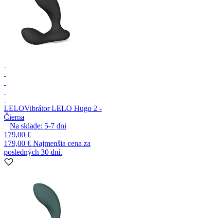
LELO
Vibrátor LELO Hugo 2 -
Čierna
Na sklade:
5-7
dni
179,00 €
179,00 €
Najmenšia cena za
posledných 30 dní.