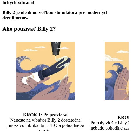
tichých vibrácií!
Billy 2 je ideálnou voľbou stimulátora pre moderných
džentlmenov.
Ako používať Billy 2?
KROK 1: Pripravte sa
KROK 
Naneste na vibrátor Billy 2 dostatočné
Pomaly vložte Billy 
množstvo lubrikantu LELO a pohodlne sa
nebude pohodlne zasu
uložte.