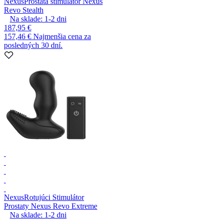
Nexus
Prostata stimulátor Nexus
Revo Stealth
Na sklade:
1-2
dni
187,95 €
157,46 €
Najmenšia cena za
posledných 30 dní.
Nexus
Rotujúci Stimulátor
Prostaty Nexus Revo Extreme
Na sklade:
1-2
dni