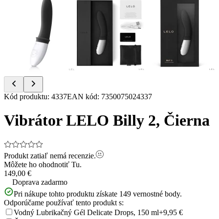
Item
Kód produktu
:
4337
EAN kód
:
7350075024337
1
of
Vibrátor LELO Billy 2, Čierna
3
Produkt zatiaľ nemá recenzie.
Môžete ho ohodnotiť
Tu.
149,00 €
Doprava zadarmo
Pri nákupe tohto produktu získate
149
vernostné body.
Odporúčame používať tento produkt s:
Vodný Lubrikačný Gél Delicate Drops, 150 ml
+9,95 €