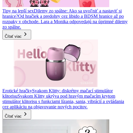
Tipy na lepší sex
Dilemy zo spálne: Ako sa uvoľniť a nastaviť si
hranice?
Od hračiek a predohry cez libido a BDSM hranice až po
rozpaky v obchode. Lara a Monika odpovedajú na úprimné dilemy
zo spálne.
Čítať viac
Erotické hračky
Svakom Klitty: diskrétny mačací stimulátor
klitorisu
Svakom Klitty ukrýva pod hravým mačacím krytom
stimulátor klitorisu s funkciami lízania, sania, vibrácií a ovládania
cez aplikáciu na objavovanie nových pocitov.
Čítať viac