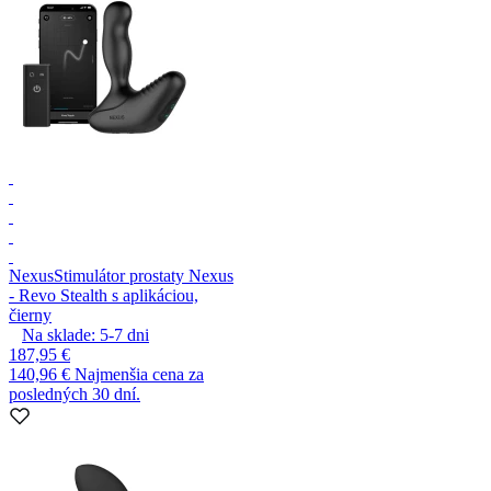
Nexus
Stimulátor prostaty Nexus
- Revo Stealth s aplikáciou,
čierny
Na sklade:
5-7
dni
187,95 €
140,96 €
Najmenšia cena za
posledných 30 dní.