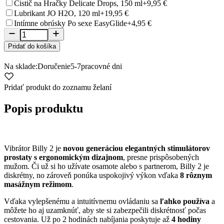
Čistič na Hračky Delicate Drops, 150 ml
+9,95 €
Lubrikant JO H2O, 120 ml
+19,95 €
Intímne obrúsky Po sexe EasyGlide
+4,95 €
Pridať do košíka
Na sklade:
Doručenie
5-7
pracovné dni
Pridať produkt do zoznamu želaní
Popis produktu
Vibrátor Billy 2 je
novou generáciou elegantných stimulátorov
prostaty s ergonomickým dizajnom
, presne prispôsobených
mužom. Či už si ho užívate osamote alebo s partnerom, Billy 2 je
diskrétny, no zároveň ponúka uspokojivý výkon vďaka
8 rôznym
masážnym režimom
.
Vďaka vylepšenému a intuitívnemu ovládaniu sa
ľahko používa
a
môžete ho aj uzamknúť, aby ste si zabezpečili diskrétnosť počas
cestovania. Už po 2 hodinách nabíjania poskytuje až
4 hodiny