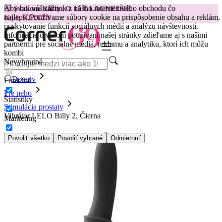
Aby bol váš zážitok z nášho internetového obchodu čo
😽
Svakom Klitty: O 15 € LACNEJŠIE
najlepší.
Používame súbory cookie na prispôsobenie obsahu a reklám,
Kód: KLITTY →
poskytovanie funkcií sociálnych médií a analýzu návštevnosti.
Informácie o vašom používaní našej stránky zdieľame aj s našimi
partnermi pre sociálne médiá, reklamu a analytiku, ktorí ich môžu
kombi
Nevyhnutné
Domov
Funkčné
Pre neho
Štatistiky
Stimulácia prostaty
Vibrátor LELO Billy 2, Čierna
Marketing
Povoliť všetko
Povoliť vybrané
Odmietnuť