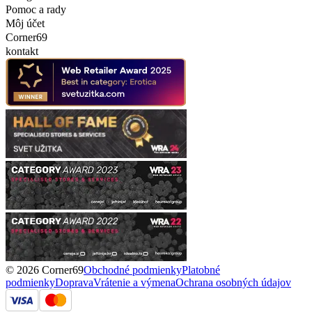
Pomoc a rady
Môj účet
Corner69
kontakt
© 2026 Corner69
Obchodné podmienky
Platobné
podmienky
Doprava
Vrátenie a výmena
Ochrana osobných údajov