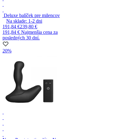
Deluxe balíček pre milencov
Na sklade:
1-2
dni
191,84 €
239,80 €
191,84 €
Najmenšia cena za
posledných 30 dní.
20%