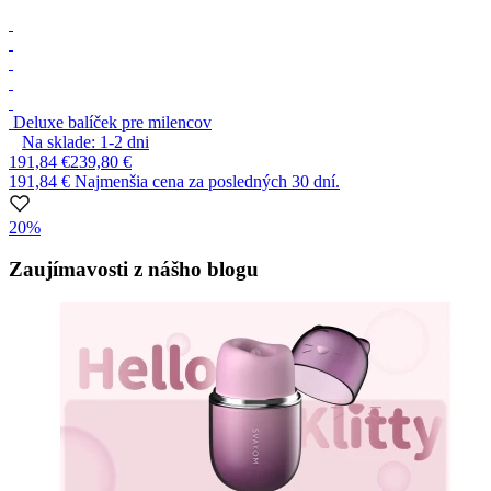
Deluxe balíček pre milencov
Na sklade:
1-2
dni
191,84 €
239,80 €
191,84 €
Najmenšia cena za posledných 30 dní.
20%
Item
1
Zaujímavosti z nášho blogu
of
1