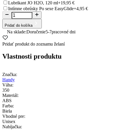
Lubrikant JO H2O, 120 ml
+19,95 €
Intímne obrúsky Po sexe EasyGlide
+4,95 €
Pridať do košíka
Na sklade:
Doručenie
5-7
pracovné dni
Pridať produkt do zoznamu želaní
Vlastnosti produktu
Značka:
Handy
Váha:
350
Materiál:
ABS
Farba:
Biela
Vhodné pre:
Unisex
Nabíjačka: