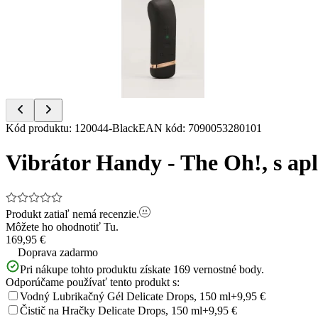
of
13
Item
Kód produktu
:
120044-Black
EAN kód
:
7090053280101
1
of
Vibrátor Handy - The Oh!, s ap
13
Produkt zatiaľ nemá recenzie.
Môžete ho ohodnotiť
Tu.
169,95 €
Doprava zadarmo
Pri nákupe tohto produktu získate
169
vernostné body.
Odporúčame používať tento produkt s:
Vodný Lubrikačný Gél Delicate Drops, 150 ml
+9,95 €
Čistič na Hračky Delicate Drops, 150 ml
+9,95 €