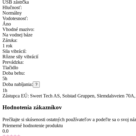
USB zástrčka
Hlučnosť:
Normálny
Vodotesnosť:
Áno
Vhodné mazivo:
Na vodnej báze
Záruka:
1 rok
Sila vibrácií:
Rôzne sily vibrácií
Prevádzka:
Tlačidlo
Doba behu:
5h
Doba nabíjania:
?
1h
Zástupca EÚ:
Sweet Tech AS
, Solstad Gruppen, Slemdalsveien 70A
Hodnotenia zákazníkov
Prečítajte si skúsenosti ostatných používateľov a podeľte sa o svoj
Priemerné hodnotenie produktu
0.0