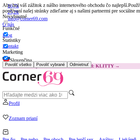
Aby bol váš zážitok z nášho internetového obchodu čo najlepší.
Použí
16,7k
používaní našej stránky zdieľame aj s našimi partnermi pre sociálne 
25,2k
Nevyhnutné
info@corner69.com
O nás
Funkčné
Blog
Štatistiky
Kontakt
Marketing
Slovenčina
Povoliť všetko
Povoliť vybrané
Odmietnuť
😽
Svakom Klitty: O 15 € LACNEJŠIE
Kód: KLITTY →
Profil
Zoznam prianí
Pre ňu
Pre neho
Pre oboch
Pre lepší sex
Análny
Liekáreň