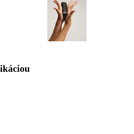
likáciou