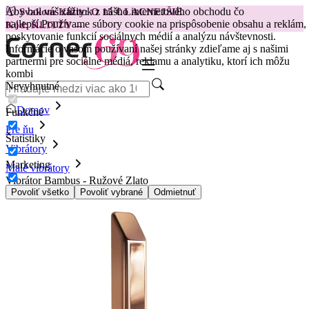
Aby bol váš zážitok z nášho internetového obchodu čo
😽
Svakom Klitty: O 15 € LACNEJŠIE
najlepší.
Používame súbory cookie na prispôsobenie obsahu a reklám,
Kód: KLITTY →
poskytovanie funkcií sociálnych médií a analýzu návštevnosti.
Informácie o vašom používaní našej stránky zdieľame aj s našimi
partnermi pre sociálne médiá, reklamu a analytiku, ktorí ich môžu
kombi
Nevyhnutné
Domov
Funkčné
Pre ňu
Štatistiky
Vibrátory
Marketing
Malé vibrátory
Vibrátor Bambus - Ružové Zlato
Povoliť všetko
Povoliť vybrané
Odmietnuť