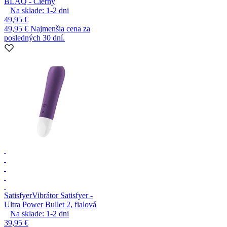
BLAQ - Čierny
Na sklade:
1-2
dni
49,95 €
49,95 €
Najmenšia cena za
posledných 30 dní.
Satisfyer
Vibrátor Satisfyer -
Ultra Power Bullet 2, fialová
Na sklade:
1-2
dni
39,95 €