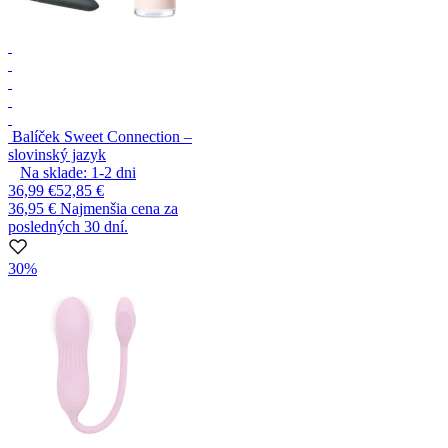
Balíček Sweet Connection –
slovinský jazyk
Na sklade:
1-2
dni
36,99 €
52,85 €
36,95 €
Najmenšia cena za
posledných 30 dní.
30%