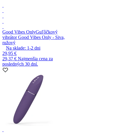
Good Vibes Only
Guľôčkový
vibrátor Good Vibes Only - Siva,
ružový
Na sklade:
1-2
dni
29,95 €
29,37 €
Najmenšia cena za
posledných 30 dní.