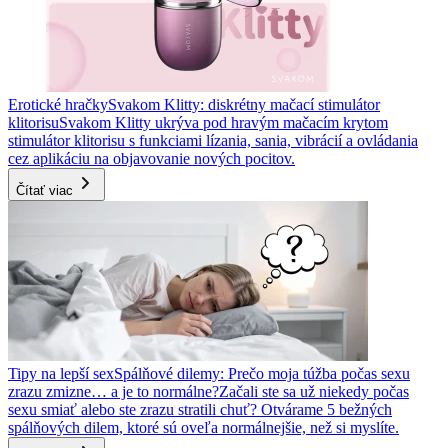
Erotické hračky
Svakom Klitty: diskrétny mačací stimulátor
klitorisu
Svakom Klitty ukrýva pod hravým mačacím krytom
stimulátor klitorisu s funkciami lízania, sania, vibrácií a ovládania
cez aplikáciu na objavovanie nových pocitov.
Čítať viac
Tipy na lepší sex
Spálňové dilemy: Prečo moja túžba počas sexu
zrazu zmizne… a je to normálne?
Začali ste sa už niekedy počas
sexu smiať alebo ste zrazu stratili chuť? Otvárame 5 bežných
spálňových dilem, ktoré sú oveľa normálnejšie, než si myslíte.