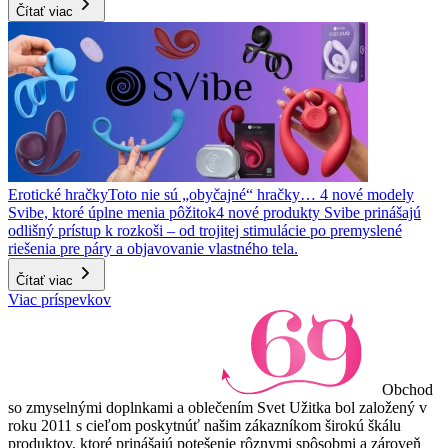
Čítať viac
Erotické hračky
Toto nie sú „obyčajné“ hračky… 4 nové modely
Svibe, ktoré úplne menia pôžitok
4 nové produkty Svibe prinášajú
odlišný prístup k rozkoši – od trojitej stimulácie po premyslené
riešenia pre páry a objavovanie vlastného tela.
Čítať viac
Viac príspevkov
Obchod
so zmyselnými doplnkami a oblečením Svet Užitka bol založený v
roku 2011 s cieľom poskytnúť našim zákazníkom širokú škálu
produktov, ktoré prinášajú potešenie rôznymi spôsobmi a zároveň