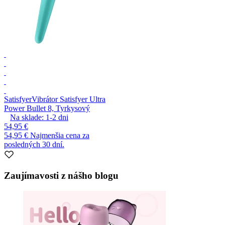
Satisfyer
Vibrátor Satisfyer Ultra
Power Bullet 8, Tyrkysový
Na sklade:
1-2
dni
54,95 €
54,95 €
Najmenšia cena za
posledných 30 dní.
Zaujímavosti z nášho blogu