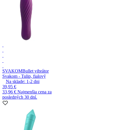
SVAKOM
Bullet vibrátor
Svakom - Tulip, fialový
Na sklade:
1-2
dni
39,95 €
33,96 €
Najmenšia cena za
posledných 30 dní.