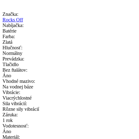
Značka:
Rocks Off
Nabíjačka:
Batérie
Farba:
Zlatá
Hlučnosť:
Normálny
Prevádzka:
Tlačidlo
Bez ftalátov:
Áno
Vhodné mazivo:
Na vodnej báze
Vibrácie:
Viacrýchlostné
Sila vibrácií:
Rôzne sily vibrácií
Záruka:
1 rok
Vodotesnosť:
Áno
Materiál: