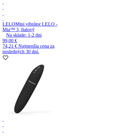
LELO
Mini vibrátor LELO -
Mia™ 3, fialový
Na sklade:
1-2
dni
99,00 €
74,21 €
Najmenšia cena za
posledných 30 dní.