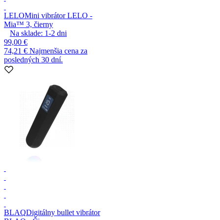
LELO
Mini vibrátor LELO -
Mia™ 3, čierny
Na sklade:
1-2
dni
99,00 €
74,21 €
Najmenšia cena za
posledných 30 dní.
BLAQ
Digitálny bullet vibrátor