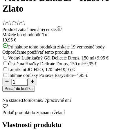
Zlato
Produkt zatiaľ nemá recenzie.
Môžete ho ohodnotiť
Tu.
19,95 €
Pri nákupe tohto produktu získate
19
vernostné body.
Odporúčame používať tento produkt s:
Vodný Lubrikačný Gél Delicate Drops, 150 ml
+9,95 €
Čistič na Hračky Delicate Drops, 150 ml
+9,95 €
Lubrikant JO H2O, 120 ml
+19,95 €
Intímne obrúsky Po sexe EasyGlide
+4,95 €
Pridať do košíka
Na sklade:
Doručenie
5-7
pracovné dni
Pridať produkt do zoznamu želaní
Vlastnosti produktu