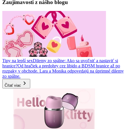
Zaujímavosti z nášho blogu
Tipy na lepší sex
Dilemy zo spálne: Ako sa uvoľniť a nastaviť si
hranice?
Od hračiek a predohry cez libido a BDSM hranice až po
rozpaky v obchode. Lara a Monika odpovedajú na úprimné dilemy
zo spálne.
Čítať viac