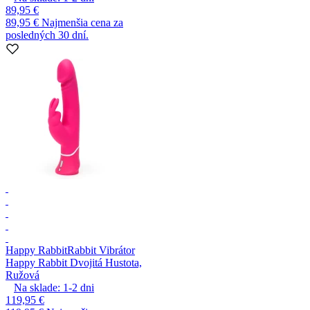
89,95 €
89,95 €
Najmenšia cena za
posledných 30 dní.
Happy Rabbit
Rabbit Vibrátor
Happy Rabbit Dvojitá Hustota,
Ružová
Na sklade:
1-2
dni
119,95 €