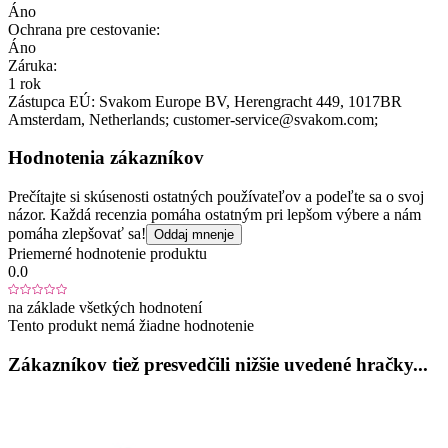
Áno
Ochrana pre cestovanie:
Áno
Záruka:
1 rok
Zástupca EÚ:
Svakom Europe BV
, Herengracht 449
, 1017BR
Amsterdam
, Netherlands;
customer-service@svakom.com;
Hodnotenia zákazníkov
Prečítajte si skúsenosti ostatných používateľov a podeľte sa o svoj
názor. Každá recenzia pomáha ostatným pri lepšom výbere a nám
pomáha zlepšovať sa!
Oddaj mnenje
Priemerné hodnotenie produktu
0.0
na základe všetkých hodnotení
Tento produkt nemá žiadne hodnotenie
Zákazníkov tiež presvedčili nižšie uvedené hračky...