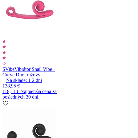
SVibe
Vibrátor Snail Vibe -
Curve Duo, ružový
Na sklade:
1-2
dni
138,95 €
118,11 €
Najmenšia cena za
posledných 30 dní.