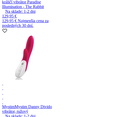
králičí vibrátor Paradise
Illumination - The Rabbit
Na sklade:
1-2
dni
129,95 €
129,95 €
Najmenšia cena za
posledných 30 dní.
Mystim
Mystim Danny Divido
vibrátor, ružový
Na sklade:
1-2
dni