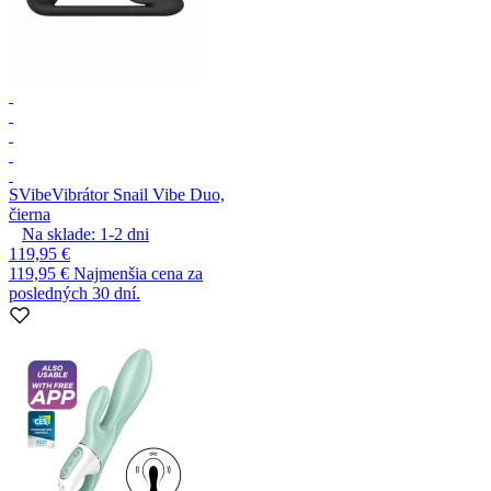
SVibe
Vibrátor Snail Vibe Duo,
čierna
Na sklade:
1-2
dni
119,95 €
119,95 €
Najmenšia cena za
posledných 30 dní.