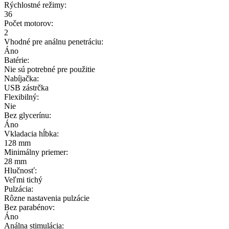
Rýchlostné režimy:
36
Počet motorov:
2
Vhodné pre análnu penetráciu:
Áno
Batérie:
Nie sú potrebné pre použitie
Nabíjačka:
USB zástrčka
Flexibilný:
Nie
Bez glycerínu:
Áno
Vkladacia hĺbka:
128 mm
Minimálny priemer:
28 mm
Hlučnosť:
Veľmi tichý
Pulzácia:
Rôzne nastavenia pulzácie
Bez parabénov:
Áno
Análna stimulácia: