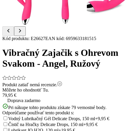
Item
Kód produktu
:
E26627
EAN kód
:
6959633181515
1
of
Vibračný Zajačik s Ohrevom
4
Svakom - Angel, Ružový
Produkt zatiaľ nemá recenzie.
Môžete ho ohodnotiť
Tu.
79,95 €
Doprava zadarmo
Pri nákupe tohto produktu získate
79
vernostné body.
Odporúčame používať tento produkt s:
Vodný Lubrikačný Gél Delicate Drops, 150 ml
+9,95 €
Čistič na Hračky Delicate Drops, 150 ml
+9,95 €
Lubrikant JO H2O, 120 ml
+19,95 €