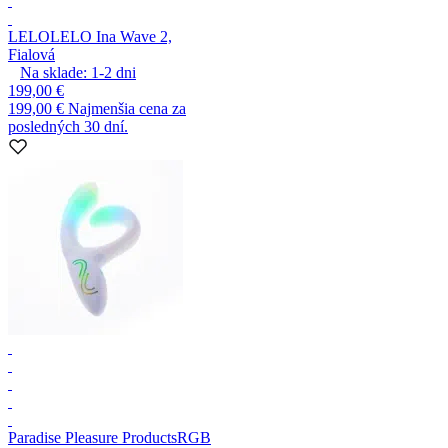
LELO
LELO Ina Wave 2,
Fialová
Na sklade:
1-2
dni
199,00 €
199,00 €
Najmenšia cena za
posledných 30 dní.
Paradise Pleasure Products
RGB