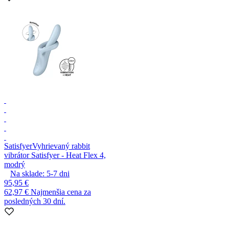
Satisfyer
Vyhrievaný rabbit
vibrátor Satisfyer - Heat Flex 4,
modrý
Na sklade:
5-7
dni
95,95 €
62,97 €
Najmenšia cena za
posledných 30 dní.