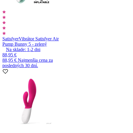
Satisfyer
Vibrátor Satisfyer Air
Pump Bunny 5 - zelený
Na sklade:
1-2
dni
88,95 €
88,95 €
Najmenšia cena za
posledných 30 dní.