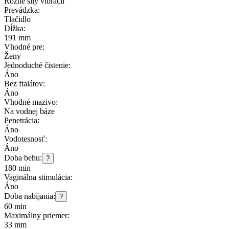
Rôzne sily vibrácií
Prevádzka:
Tlačidlo
Dĺžka:
191 mm
Vhodné pre:
Ženy
Jednoduché čistenie:
Áno
Bez ftalátov:
Áno
Vhodné mazivo:
Na vodnej báze
Penetrácia:
Áno
Vodotesnosť:
Áno
Doba behu:
?
180 min
Vaginálna stimulácia:
Áno
Doba nabíjania:
?
60 min
Maximálny priemer:
33 mm