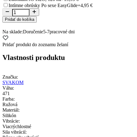
Intímne obrúsky Po sexe EasyGlide
+4,95 €
Pridať do košíka
Na sklade:
Doručenie
5-7
pracovné dni
Pridať produkt do zoznamu želaní
Vlastnosti produktu
Značka:
SVAKOM
Váha:
471
Farba:
Ružová
Materiál:
Silikón
Vibrácie:
Viacrýchlostné
Sila vibrácií: