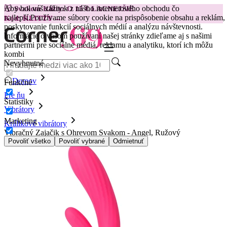
Aby bol váš zážitok z nášho internetového obchodu čo
😽
Svakom Klitty: O 15 € LACNEJŠIE
najlepší.
Používame súbory cookie na prispôsobenie obsahu a reklám,
Kód: KLITTY →
poskytovanie funkcií sociálnych médií a analýzu návštevnosti.
Informácie o vašom používaní našej stránky zdieľame aj s našimi
partnermi pre sociálne médiá, reklamu a analytiku, ktorí ich môžu
kombi
Nevyhnutné
Domov
Funkčné
Pre ňu
Štatistiky
Vibrátory
Marketing
Králikové vibrátory
Vibračný Zajačik s Ohrevom Svakom - Angel, Ružový
Povoliť všetko
Povoliť vybrané
Odmietnuť