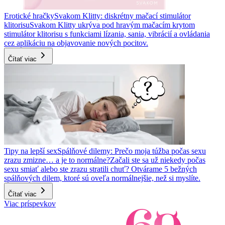
Erotické hračky
Svakom Klitty: diskrétny mačací stimulátor
klitorisu
Svakom Klitty ukrýva pod hravým mačacím krytom
stimulátor klitorisu s funkciami lízania, sania, vibrácií a ovládania
cez aplikáciu na objavovanie nových pocitov.
Čítať viac
Tipy na lepší sex
Spálňové dilemy: Prečo moja túžba počas sexu
zrazu zmizne… a je to normálne?
Začali ste sa už niekedy počas
sexu smiať alebo ste zrazu stratili chuť? Otvárame 5 bežných
spálňových dilem, ktoré sú oveľa normálnejšie, než si myslíte.
Čítať viac
Viac príspevkov