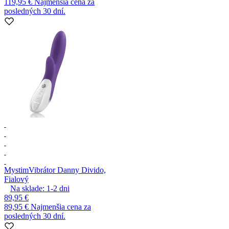
119,95 €
Najmenšia cena za
posledných 30 dní.
Mystim
Vibrátor Danny Divido,
Fialový
Na sklade:
1-2
dni
89,95 €
89,95 €
Najmenšia cena za
posledných 30 dní.