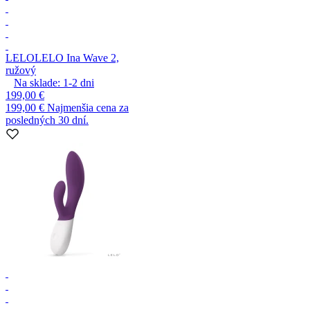
LELO
LELO Ina Wave 2,
ružový
Na sklade:
1-2
dni
199,00 €
199,00 €
Najmenšia cena za
posledných 30 dní.