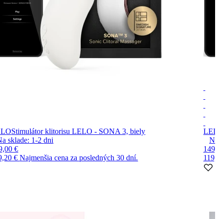
ELO
Stimulátor klitorisu LELO - SONA 3, biely
LEL
Na sklade:
1-2
dni
Na
9,00 €
149,
9,20 €
Najmenšia cena za posledných 30 dní.
119,