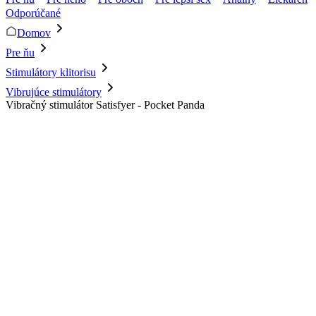
Odporúčané
Domov
Pre ňu
Stimulátory klitorisu
Vibrujúce stimulátory
Vibračný stimulátor Satisfyer - Pocket Panda