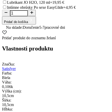
Lubrikant JO H2O, 120 ml
+19,95 €
Intímne obrúsky Po sexe EasyGlide
+4,95 €
Pridať do košíka
Na sklade:
Doručenie
5-7
pracovné dni
Pridať produkt do zoznamu želaní
Vlastnosti produktu
Značka:
Satisfyer
Farba:
Biela
Váha:
0,106k
Výška (cm):
10,5cm
Šírka:
10,5cm
Hĺbka: