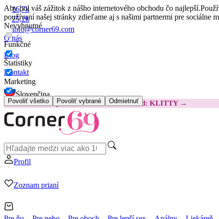
Aby bol váš zážitok z nášho internetového obchodu čo najlepší.
Použí
16,7k
používaní našej stránky zdieľame aj s našimi partnermi pre sociálne 
25,2k
Nevyhnutné
info@corner69.com
O nás
Funkčné
Blog
Štatistiky
Kontakt
Marketing
Slovenčina
Povoliť všetko
Povoliť vybrané
Odmietnuť
😽
Svakom Klitty: O 15 € LACNEJŠIE
Kód: KLITTY →
Profil
Zoznam prianí
Pre ňu
Pre neho
Pre oboch
Pre lepší sex
Análny
Liekáreň