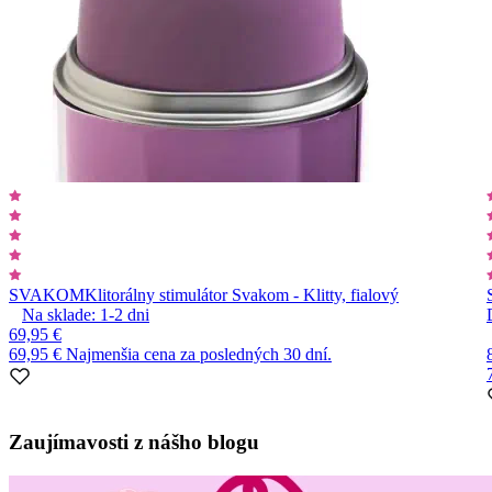
SVAKOM
Klitorálny stimulátor Svakom - Klitty, fialový
Na sklade:
1-2
dni
69,95 €
69,95 €
Najmenšia cena za posledných 30 dní.
Item
1
Zaujímavosti z nášho blogu
of
10