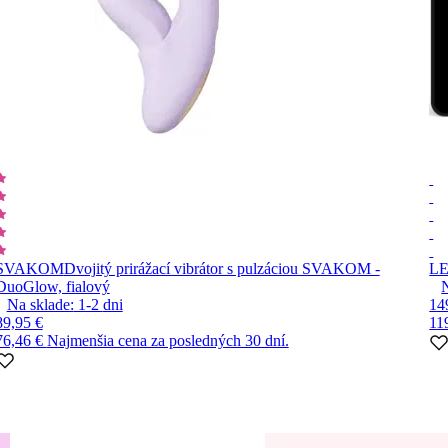
SVAKOM
Dvojitý prirážací vibrátor s pulzáciou SVAKOM -
L
DuoGlow, fialový
Na sklade:
1-2
dni
14
89,95 €
11
76,46 €
Najmenšia cena za posledných 30 dní.