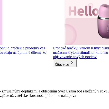
ce?
Od hračiek a predohry cez
Erotické hračky
Svakom Klitty: diskr
ovedajú na úprimné dilemy zo
mačacím krytom stimulátor klitorisu s
objavovanie nových pocitov.
Čítať viac
 zmyselnými doplnkami a oblečením Svet Užitka bol založený v roku 
ajúce užívateľské skúsenosti pri online nakupova