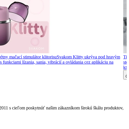
étny mačací stimulátor klitorisu
Svakom Klitty ukrýva pod hravým
Tip
 funkciami lízania, sania, vibrácií a ovládania cez aplikáciu na
ste
kto
Čí
2011 s cieľom poskytnúť našim zákazníkom širokú škálu produktov,