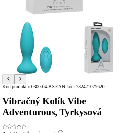
Item
Kód produktu
:
0300-04-BX
EAN kód
:
782421075620
1
of
Vibračný Kolík Vibe
2
Adventurous, Tyrkysová