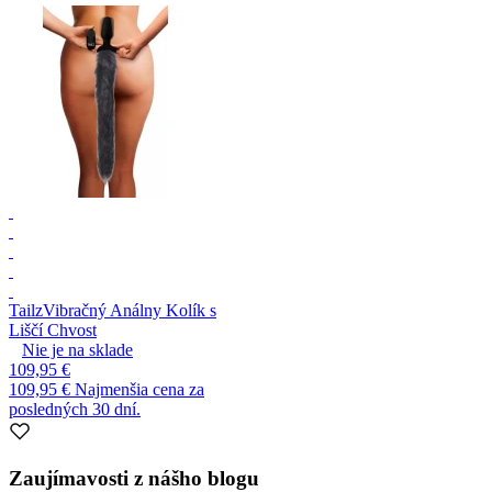
Tailz
Vibračný Análny Kolík s
Liščí Chvost
Nie je na sklade
109,95 €
109,95 €
Najmenšia cena za
posledných 30 dní.
Zaujímavosti z nášho blogu