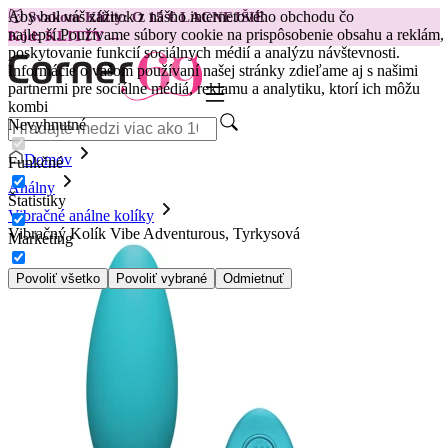
Aby bol váš zážitok z nášho internetového obchodu čo
😽
Svakom Klitty: O 15 € LACNEJŠIE
najlepší.
Používame súbory cookie na prispôsobenie obsahu a reklám,
Kód: KLITTY →
poskytovanie funkcií sociálnych médií a analýzu návštevnosti.
Informácie o vašom používaní našej stránky zdieľame aj s našimi
partnermi pre sociálne médiá, reklamu a analytiku, ktorí ich môžu
kombi
Nevyhnutné
Domov
Funkčné
Análny
Štatistiky
Vibračné análne kolíky
Vibračný Kolík Vibe Adventurous, Tyrkysová
Marketing
Povoliť všetko
Povoliť vybrané
Odmietnuť