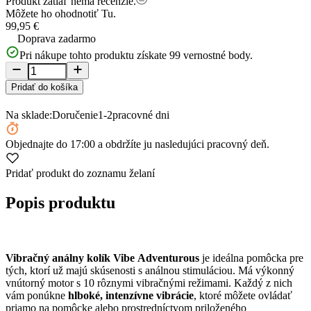
Produkt zatiaľ nemá recenzie.
Môžete ho ohodnotiť
Tu.
99,95 €
Doprava zadarmo
Pri nákupe tohto produktu získate
99
vernostné body.
Pridať do košíka
Na sklade:
Doručenie
1-2
pracovné dni
Objednajte
do 17:00
a obdržíte ju nasledujúci pracovný deň.
Pridať produkt do zoznamu želaní
Popis produktu
Vibračný análny kolík Vibe
Adventurous
je ideálna pomôcka pre
tých, ktorí už majú skúsenosti s análnou stimuláciou. Má výkonný
vnútorný motor s 10 rôznymi vibračnými režimami. Každý z nich
vám ponúkne
hlboké, intenzívne vibrácie
, ktoré môžete ovládať
priamo na pomôcke alebo prostredníctvom priloženého