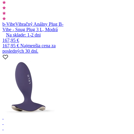
b-Vibe
Vibračný Análny Plug B-
Vibe - Snug Plug 3 L, Modrá
Na sklade:
1-2
dni
167,95 €
167,95 €
Najmenšia cena za
posledných 30 dní.