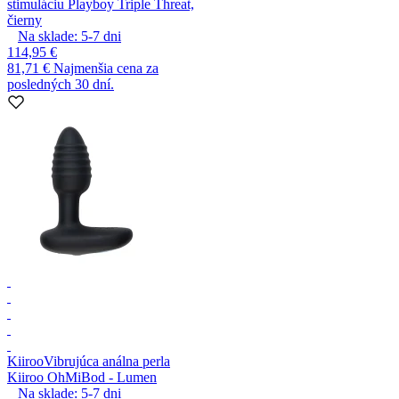
stimuláciu Playboy Triple Threat,
čierny
Na sklade:
5-7
dni
114,95 €
81,71 €
Najmenšia cena za
posledných 30 dní.
Kiiroo
Vibrujúca análna perla
Kiiroo OhMiBod - Lumen
Na sklade:
5-7
dni