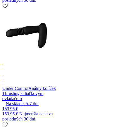
posledných 30 dní.
Under Control
Análny kolíček
Thrusting s diaľkovým
ovládačom
Na sklade:
5-7
dni
159,95 €
159,95 €
Najmenšia cena za
posledných 30 dní.