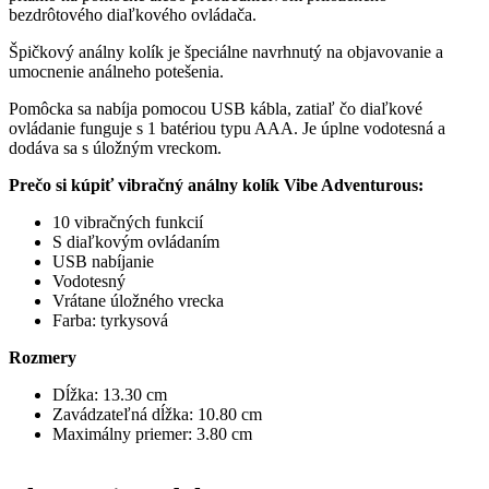
bezdrôtového diaľkového ovládača.
Špičkový análny kolík je špeciálne navrhnutý na objavovanie a
umocnenie análneho potešenia.
Pomôcka sa nabíja pomocou USB kábla, zatiaľ čo diaľkové
ovládanie funguje s 1 batériou typu AAA. Je úplne vodotesná a
dodáva sa s úložným vreckom.
Prečo si kúpiť vibračný análny kolík Vibe Adventurous:
10 vibračných funkcií
S diaľkovým ovládaním
USB nabíjanie
Vodotesný
Vrátane úložného vrecka
Farba: tyrkysová
Rozmery
Dĺžka: 13.30 cm
Zavádzateľná dĺžka: 10.80 cm
Maximálny priemer: 3.80 cm