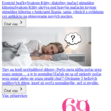
Erotické hračky
Svakom Klitty: diskrétny mačací stimulátor
klitorisu
Svakom Klitty ukrýva pod hravým mačacím krytom
stimulátor klitorisu s funkciami lízania, sania, vibrácií a ovládania
cez aplikáciu na objavovanie nových pocitov.
Čítať viac
Tipy na lepší sex
Spálňové dilemy: Prečo moja túžba počas sexu
zrazu zmizne… a je to normálne?
Začali ste sa už niekedy počas
sexu smiať alebo ste zrazu stratili chuť? Otvárame 5 bežných
spálňových dilem, ktoré sú oveľa normálnejšie, než si myslíte.
Čítať viac
Viac príspevkov