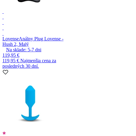
Lovense
Análny Plug Lovense -
Hush 2, Malý
Na sklade:
5-7
dni
119,95 €
119,95 €
Najmenšia cena za
posledných 30 dní.