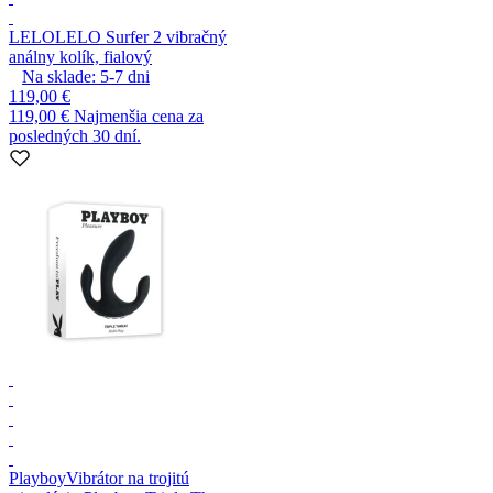
LELO
LELO Surfer 2 vibračný
análny kolík, fialový
Na sklade:
5-7
dni
119,00 €
119,00 €
Najmenšia cena za
posledných 30 dní.
Playboy
Vibrátor na trojitú