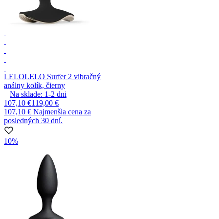
LELO
LELO Surfer 2 vibračný
análny kolík, čierny
Na sklade:
1-2
dni
107,10 €
119,00 €
107,10 €
Najmenšia cena za
posledných 30 dní.
10%