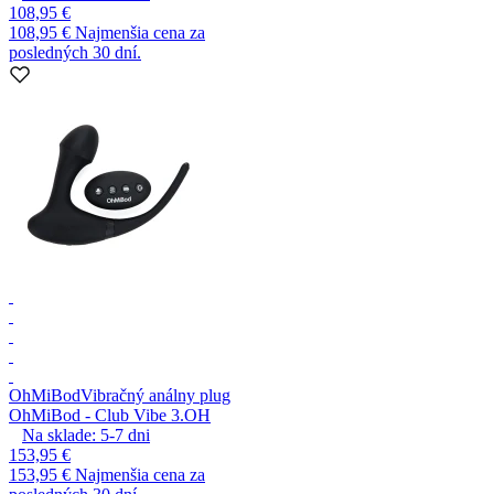
108,95 €
108,95 €
Najmenšia cena za
posledných 30 dní.
OhMiBod
Vibračný análny plug
OhMiBod - Club Vibe 3.OH
Na sklade:
5-7
dni
153,95 €
153,95 €
Najmenšia cena za