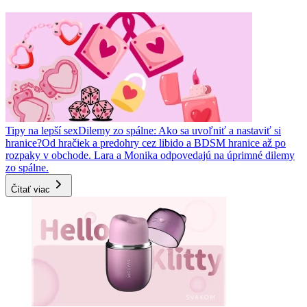
Tipy na lepší sex
Dilemy zo spálne: Ako sa uvoľniť a nastaviť si
hranice?
Od hračiek a predohry cez libido a BDSM hranice až po
rozpaky v obchode. Lara a Monika odpovedajú na úprimné dilemy
zo spálne.
Čítať viac