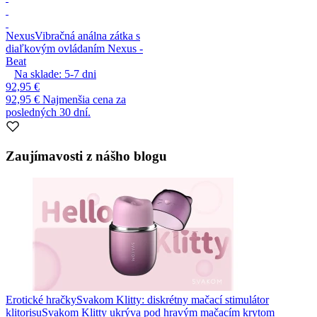
Nexus
Vibračná análna zátka s
diaľkovým ovládaním Nexus -
Beat
Na sklade:
5-7
dni
92,95 €
92,95 €
Najmenšia cena za
posledných 30 dní.
Zaujímavosti z nášho blogu
Erotické hračky
Svakom Klitty: diskrétny mačací stimulátor
klitorisu
Svakom Klitty ukrýva pod hravým mačacím krytom