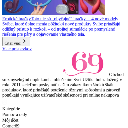
Erotické hračky
Toto nie sú „obyčajné“ hračky… 4 nové modely
Svibe, ktoré úplne menia pôžitok
4 nové produkty Svibe prinášajú
odlišný prístup k rozkoši – od trojitej stimulácie po premyslené
riešenia pre páry a objavovanie vlastného tela.
Čítať viac
Viac príspevkov
Obchod
so zmyselnými doplnkami a oblečením Svet Užitka bol založený v
roku 2011 s cieľom poskytnúť našim zákazníkom širokú škálu
produktov, ktoré prinášajú potešenie rôznymi spôsobmi a zároveň
ponúkajú vynikajúce užívateľské skúsenosti pri online nakupova
Kategórie
Pomoc a rady
Môj účet
Corner69