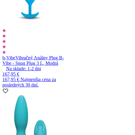
b-Vibe
Vibračný Análny Plug B-
Vibe - Snug Plug 3 L, Modrá
Na sklade:
1-2
dni
167,95 €
167,95 €
Najmenšia cena za
posledných 30 dní.