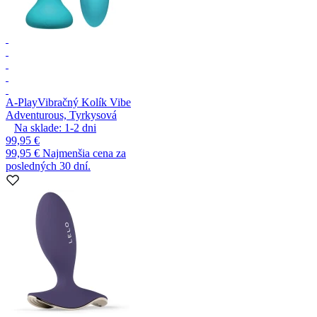
A-Play
Vibračný Kolík Vibe
Adventurous, Tyrkysová
Na sklade:
1-2
dni
99,95 €
99,95 €
Najmenšia cena za
posledných 30 dní.