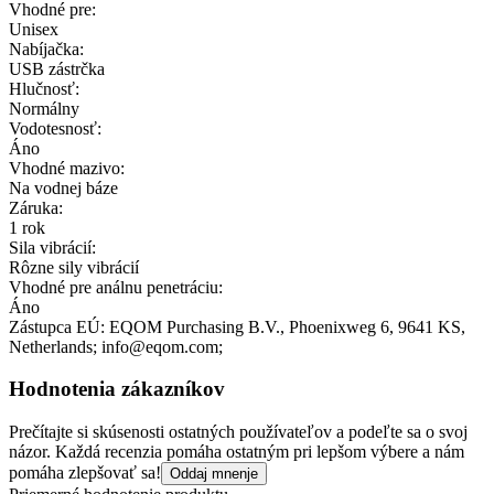
Vhodné pre:
Unisex
Nabíjačka:
USB zástrčka
Hlučnosť:
Normálny
Vodotesnosť:
Áno
Vhodné mazivo:
Na vodnej báze
Záruka:
1 rok
Sila vibrácií:
Rôzne sily vibrácií
Vhodné pre análnu penetráciu:
Áno
Zástupca EÚ:
EQOM Purchasing B.V.
, Phoenixweg 6
, 9641 KS
,
Netherlands;
info@eqom.com;
Hodnotenia zákazníkov
Prečítajte si skúsenosti ostatných používateľov a podeľte sa o svoj
názor. Každá recenzia pomáha ostatným pri lepšom výbere a nám
pomáha zlepšovať sa!
Oddaj mnenje