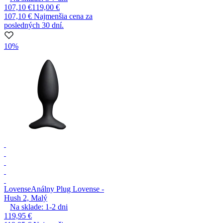
107,10 €
119,00 €
107,10 €
Najmenšia cena za
posledných 30 dní.
10%
Lovense
Análny Plug Lovense -
Hush 2, Malý
Na sklade:
1-2
dni
119,95 €