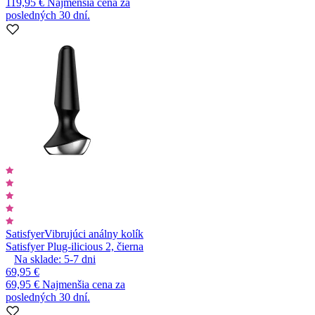
119,95 €
Najmenšia cena za
posledných 30 dní.
Satisfyer
Vibrujúci análny kolík
Satisfyer Plug-ilicious 2, čierna
Na sklade:
5-7
dni
69,95 €
69,95 €
Najmenšia cena za
posledných 30 dní.