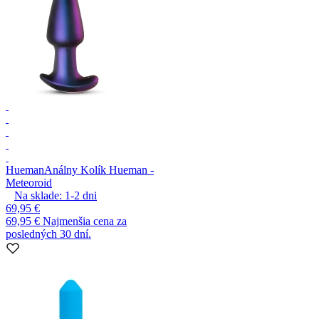
Hueman
Análny Kolík Hueman -
Meteoroid
Na sklade:
1-2
dni
69,95 €
69,95 €
Najmenšia cena za
posledných 30 dní.