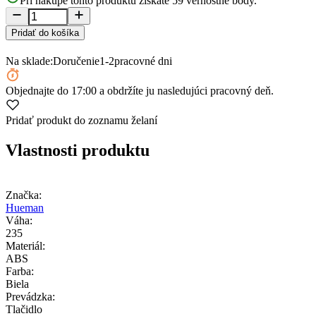
Pri nákupe tohto produktu získate
59
vernostné body.
Pridať do košíka
Na sklade:
Doručenie
1-2
pracovné dni
Objednajte
do 17:00
a obdržíte ju nasledujúci pracovný deň.
Pridať produkt do zoznamu želaní
Vlastnosti produktu
Značka:
Hueman
Váha:
235
Materiál:
ABS
Farba:
Biela
Prevádzka:
Tlačidlo