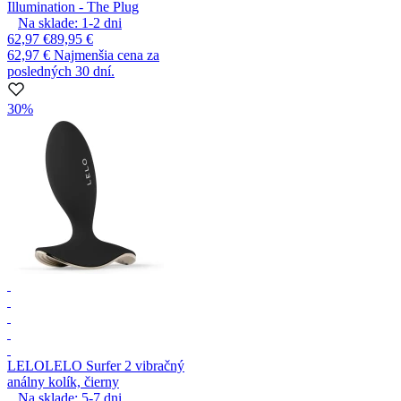
Illumination - The Plug
Na sklade:
1-2
dni
62,97 €
89,95 €
62,97 €
Najmenšia cena za
posledných 30 dní.
30%
LELO
LELO Surfer 2 vibračný
análny kolík, čierny
Na sklade:
5-7
dni