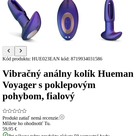
Item
Kód produktu
:
HUE023
EAN kód
:
8719934031586
1
of
Vibračný análny kolík Hueman
8
Voyager s poklepovým
pohybom, fialový
Produkt zatiaľ nemá recenzie.
Môžete ho ohodnotiť
Tu.
59,95 €