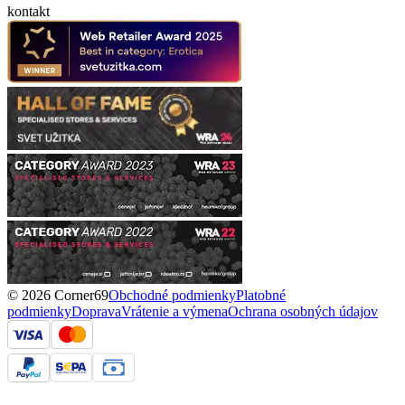
kontakt
© 2026 Corner69
Obchodné podmienky
Platobné
podmienky
Doprava
Vrátenie a výmena
Ochrana osobných údajov