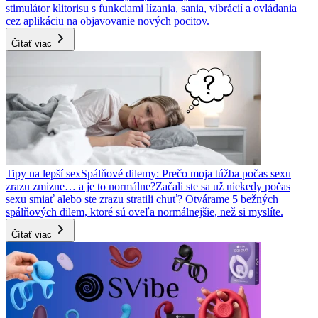
stimulátor klitorisu s funkciami lízania, sania, vibrácií a ovládania
cez aplikáciu na objavovanie nových pocitov.
Čítať viac
Tipy na lepší sex
Spálňové dilemy: Prečo moja túžba počas sexu
zrazu zmizne… a je to normálne?
Začali ste sa už niekedy počas
sexu smiať alebo ste zrazu stratili chuť? Otvárame 5 bežných
spálňových dilem, ktoré sú oveľa normálnejšie, než si myslíte.
Čítať viac