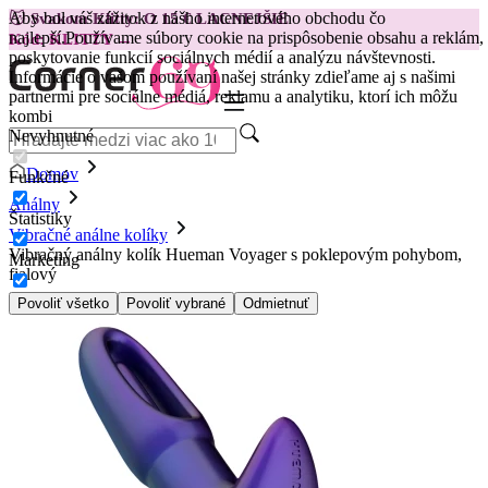
Aby bol váš zážitok z nášho internetového obchodu čo
😽
Svakom Klitty: O 15 € LACNEJŠIE
najlepší.
Používame súbory cookie na prispôsobenie obsahu a reklám,
Kód: KLITTY →
poskytovanie funkcií sociálnych médií a analýzu návštevnosti.
Informácie o vašom používaní našej stránky zdieľame aj s našimi
partnermi pre sociálne médiá, reklamu a analytiku, ktorí ich môžu
kombi
Nevyhnutné
Domov
Funkčné
Análny
Štatistiky
Vibračné análne kolíky
Vibračný análny kolík Hueman Voyager s poklepovým pohybom,
Marketing
fialový
Povoliť všetko
Povoliť vybrané
Odmietnuť