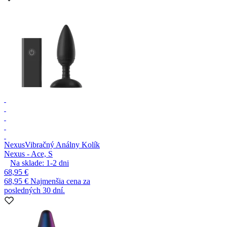
Nexus
Vibračný Análny Kolík
Nexus - Ace, S
Na sklade:
1-2
dni
68,95 €
68,95 €
Najmenšia cena za
posledných 30 dní.