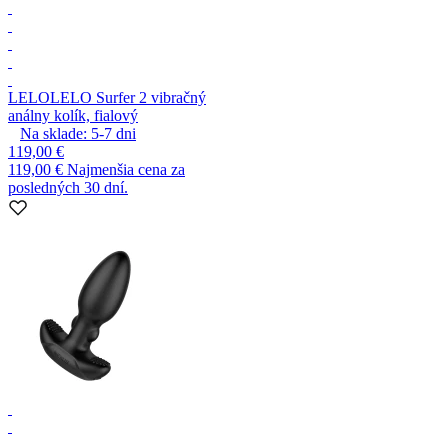
LELO
LELO Surfer 2 vibračný
análny kolík, fialový
Na sklade:
5-7
dni
119,00 €
119,00 €
Najmenšia cena za
posledných 30 dní.