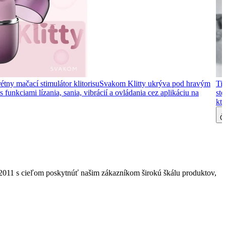
étny mačací stimulátor klitorisu
Svakom Klitty ukrýva pod hravým
Tip
 funkciami lízania, sania, vibrácií a ovládania cez aplikáciu na
ste
kto
Čí
2011 s cieľom poskytnúť našim zákazníkom širokú škálu produktov,