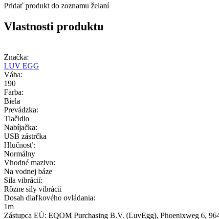
Pridať produkt do zoznamu želaní
Vlastnosti produktu
Značka:
LUV EGG
Váha:
190
Farba:
Biela
Prevádzka:
Tlačidlo
Nabíjačka:
USB zástrčka
Hlučnosť:
Normálny
Vhodné mazivo:
Na vodnej báze
Sila vibrácií:
Rôzne sily vibrácií
Dosah diaľkového ovládania:
1m
Zástupca EÚ:
EQOM Purchasing B.V. (LuvEgg)
, Phoenixweg 6
, 96