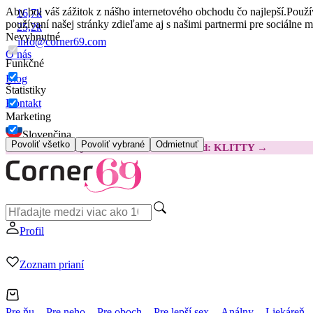
Aby bol váš zážitok z nášho internetového obchodu čo najlepší.
Použí
16,7k
používaní našej stránky zdieľame aj s našimi partnermi pre sociálne 
25,2k
Nevyhnutné
info@corner69.com
O nás
Funkčné
Blog
Štatistiky
Kontakt
Marketing
Slovenčina
Povoliť všetko
Povoliť vybrané
Odmietnuť
😽
Svakom Klitty: O 15 € LACNEJŠIE
Kód: KLITTY →
Profil
Zoznam prianí
Pre ňu
Pre neho
Pre oboch
Pre lepší sex
Análny
Liekáreň