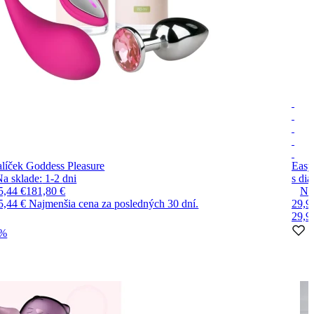
líček Goddess Pleasure
Easy
Na sklade:
1-2
dni
s di
5,44 €
181,80 €
Na
5,44 €
Najmenšia cena za posledných 30 dní.
29,9
29,9
0%