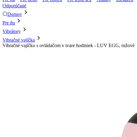
Odporúčané
Domov
Pre ňu
Vibrátory
Vibračné vajíčka
Vibračné vajíčko s ovládačom v tvare hodiniek - LUV EGG, ružové