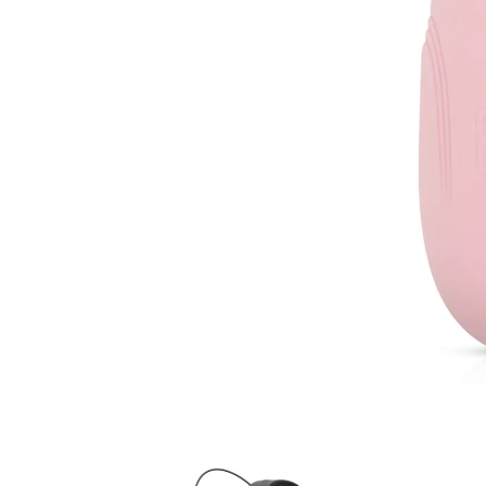
Item
1