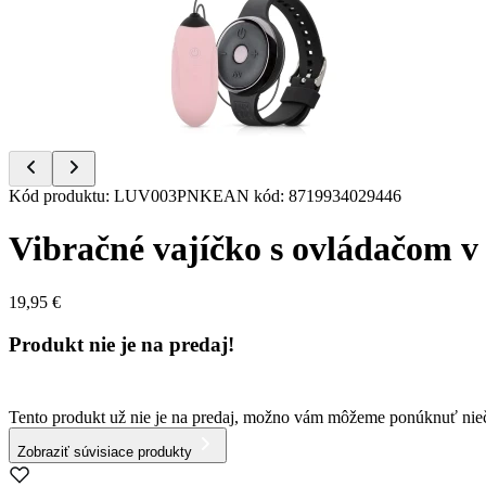
of
11
Item
Kód produktu
:
LUV003PNK
EAN kód
:
8719934029446
1
of
Vibračné vajíčko s ovládačom v
11
19,95 €
Produkt nie je na predaj!
Tento produkt už nie je na predaj, možno vám môžeme ponúknuť ni
Zobraziť súvisiace produkty