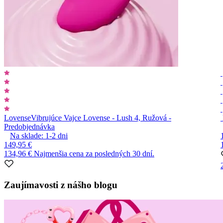
Lovense
Vibrujúce Vajce Lovense - Lush 4, Ružová -
Predobjednávka
Na sklade:
1-2
dni
149,95 €
134,96 €
Najmenšia cena za posledných 30 dní.
Item
1
Zaujímavosti z nášho blogu
of
10