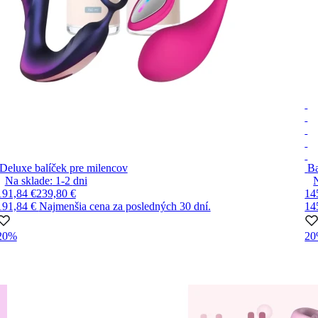
Deluxe balíček pre milencov
Ba
Na sklade:
1-2
dni
191,84 €
239,80 €
14
191,84 €
Najmenšia cena za posledných 30 dní.
14
20%
2