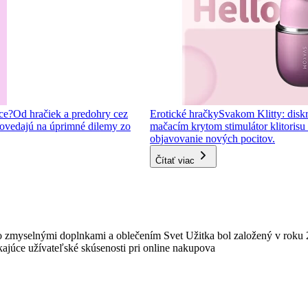
ce?
Od hračiek a predohry cez
Erotické hračky
Svakom Klitty: diskr
ovedajú na úprimné dilemy zo
mačacím krytom stimulátor klitorisu s
objavovanie nových pocitov.
Čítať viac
 zmyselnými doplnkami a oblečením Svet Užitka bol založený v roku 
ajúce užívateľské skúsenosti pri online nakupova