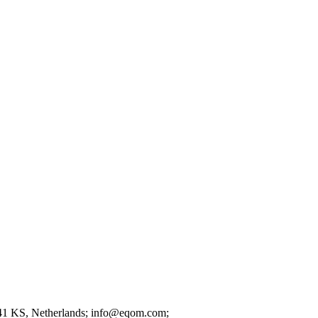
41 KS
, Netherlands;
info@eqom.com;