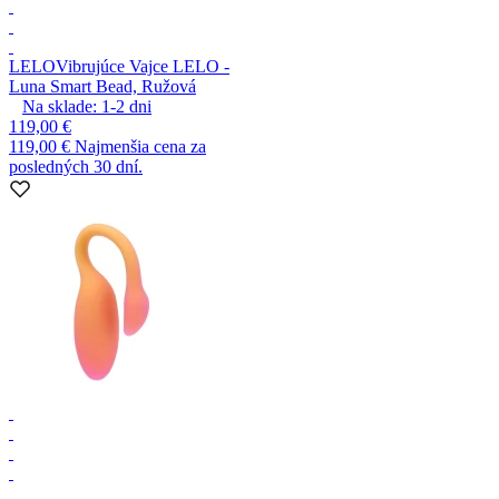
LELO
Vibrujúce Vajce LELO -
Luna Smart Bead, Ružová
Na sklade:
1-2
dni
119,00 €
119,00 €
Najmenšia cena za
posledných 30 dní.