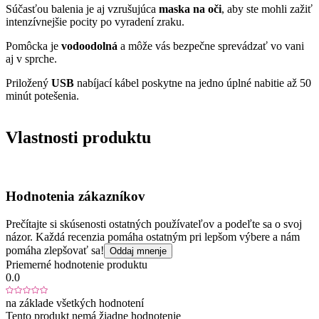
Súčasťou balenia je aj vzrušujúca
maska na oči
, aby ste mohli zažiť
intenzívnejšie pocity po vyradení zraku.
Pomôcka je
vodoodolná
a môže vás bezpečne sprevádzať vo vani
aj v sprche.
Priložený
USB
nabíjací kábel poskytne na jedno úplné nabitie až 50
minút potešenia.
Vlastnosti produktu
Hodnotenia zákazníkov
Prečítajte si skúsenosti ostatných používateľov a podeľte sa o svoj
názor. Každá recenzia pomáha ostatným pri lepšom výbere a nám
pomáha zlepšovať sa!
Oddaj mnenje
Priemerné hodnotenie produktu
0.0
na základe všetkých hodnotení
Tento produkt nemá žiadne hodnotenie