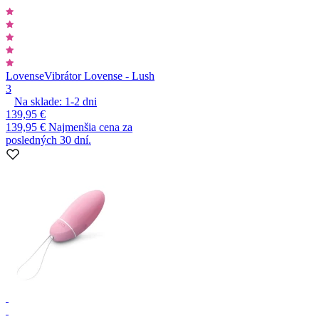
Lovense
Vibrátor Lovense - Lush
3
Na sklade:
1-2
dni
139,95 €
139,95 €
Najmenšia cena za
posledných 30 dní.