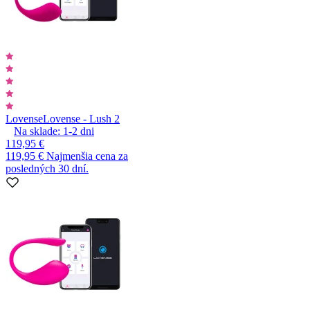
Lovense
Lovense - Lush 2
Na sklade:
1-2
dni
119,95 €
119,95 €
Najmenšia cena za
posledných 30 dní.