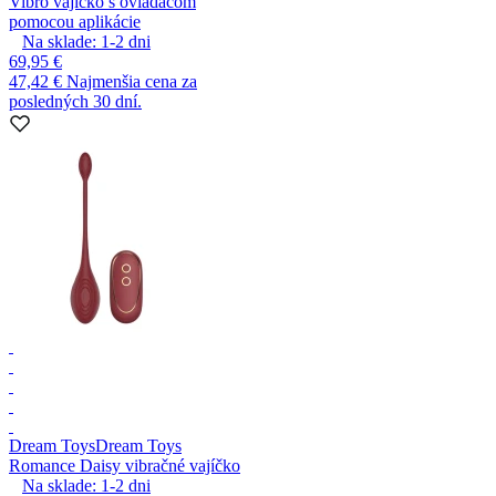
Vibro vajíčko s ovládačom
pomocou aplikácie
Na sklade:
1-2
dni
69,95 €
47,42 €
Najmenšia cena za
posledných 30 dní.
Dream Toys
Dream Toys
Romance Daisy vibračné vajíčko
Na sklade:
1-2
dni