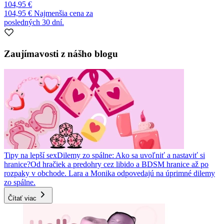
104,95 €
104,95 €
Najmenšia cena za
posledných 30 dní.
Zaujímavosti z nášho blogu
Tipy na lepší sex
Dilemy zo spálne: Ako sa uvoľniť a nastaviť si
hranice?
Od hračiek a predohry cez libido a BDSM hranice až po
rozpaky v obchode. Lara a Monika odpovedajú na úprimné dilemy
zo spálne.
Čítať viac