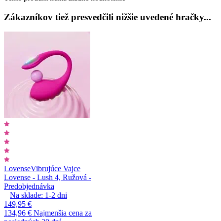
Zákazníkov tiež presvedčili nižšie uvedené hračky...
Lovense
Vibrujúce Vajce
Lovense - Lush 4, Ružová -
Predobjednávka
Na sklade:
1-2
dni
149,95 €
134,96 €
Najmenšia cena za