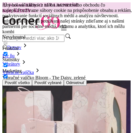
Aby bol váš zážitok z nášho internetového obchodu čo
😽
Svakom Klitty: O 15 € LACNEJŠIE
najlepší.
Používame súbory cookie na prispôsobenie obsahu a reklám,
Kód: KLITTY →
poskytovanie funkcií sociálnych médií a analýzu návštevnosti.
Informácie o vašom používaní našej stránky zdieľame aj s našimi
partnermi pre sociálne médiá, reklamu a analytiku, ktorí ich môžu
kombi
Nevyhnutné
Domov
Funkčné
Pre ňu
Štatistiky
Vibrátory
Marketing
Vibračné vajíčka
Vibračné vajíčko Bloom - The Daisy, zelené
Povoliť všetko
Povoliť vybrané
Odmietnuť