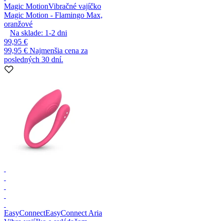
Magic Motion
Vibračné vajíčko
Magic Motion - Flamingo Max,
oranžové
Na sklade:
1-2
dni
99,95 €
99,95 €
Najmenšia cena za
posledných 30 dní.
EasyConnect
EasyConnect Aria