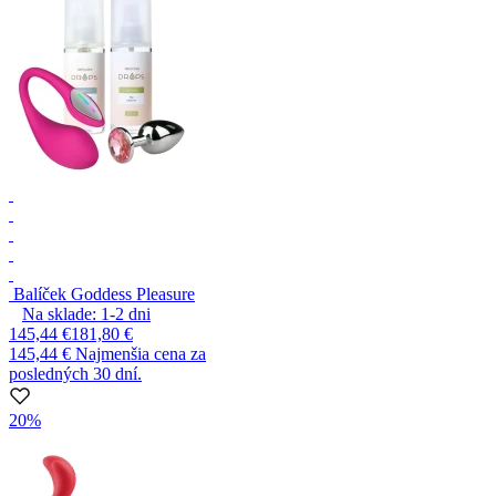
Balíček Goddess Pleasure
Na sklade:
1-2
dni
145,44 €
181,80 €
145,44 €
Najmenšia cena za
posledných 30 dní.
20%