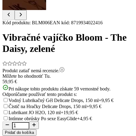
Item
Kód produktu
:
BLM006
EAN kód
:
8719934022416
1
of
Vibračné vajíčko Bloom - The
17
Daisy, zelené
Produkt zatiaľ nemá recenzie.
Môžete ho ohodnotiť
Tu.
59,95 €
Pri nákupe tohto produktu získate
59
vernostné body.
Odporúčame používať tento produkt s:
Vodný Lubrikačný Gél Delicate Drops, 150 ml
+9,95 €
Čistič na Hračky Delicate Drops, 150 ml
+9,95 €
Lubrikant JO H2O, 120 ml
+19,95 €
Intímne obrúsky Po sexe EasyGlide
+4,95 €
Pridať do košíka