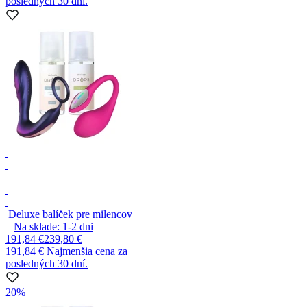
posledných 30 dní.
Deluxe balíček pre milencov
Na sklade:
1-2
dni
191,84 €
239,80 €
191,84 €
Najmenšia cena za
posledných 30 dní.
20%