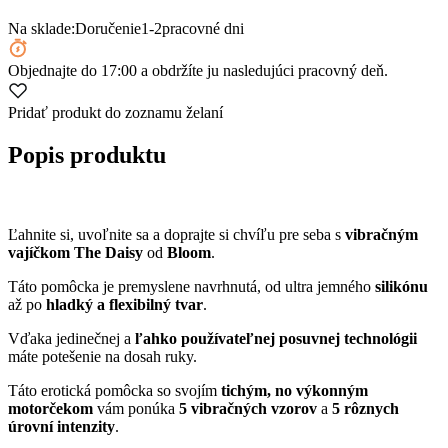
Na sklade:
Doručenie
1-2
pracovné dni
Objednajte
do 17:00
a obdržíte ju nasledujúci pracovný deň.
Pridať produkt do zoznamu želaní
Popis produktu
Ľahnite si, uvoľnite sa a doprajte si chvíľu pre seba s
vibračným
vajíčkom The Daisy
od
Bloom
.
Táto pomôcka je premyslene navrhnutá, od ultra jemného
silikónu
až po
hladký a flexibilný tvar
.
Vďaka jedinečnej a
ľahko používateľnej posuvnej technológii
máte potešenie na dosah ruky.
Táto erotická pomôcka so svojím
tichým, no výkonným
motorčekom
vám ponúka
5 vibračných vzorov
a
5 rôznych
úrovní intenzity
.