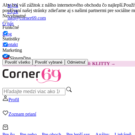
Aby bol váš zážitok z nášho internetového obchodu čo najlepší.
Použí
16,7k
používaní našej stránky zdieľame aj s našimi partnermi pre sociálne 
25,2k
Nevyhnutné
info@corner69.com
O nás
Funkčné
Blog
Štatistiky
Kontakt
Marketing
Slovenčina
Povoliť všetko
Povoliť vybrané
Odmietnuť
😽
Svakom Klitty: O 15 € LACNEJŠIE
Kód: KLITTY →
Profil
Zoznam prianí
Pre ňu
Pre neho
Pre oboch
Pre lepší sex
Análny
Liekáreň