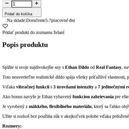
Pridať do košíka
Na sklade:
Doručenie
5-7
pracovné dni
Pridať produkt do zoznamu želaní
Popis produktu
Splňte si svoje najdivokejšie sny s
Ethan Dildo
od
Real Fantasy
, na
Toto neuveriteľne realistické dildo spája všetky príťažlivé vlastnosti, 
Vďaka
vibračnej funkcii
s
3 úrovňami intenzity
a
7 jedinečnými 
Ako bonus navyše je Ethan vybavený
funkciou zahrievania
pre ešte
Je vyrobený z
mäkkého, flexibilného materiálu
, ktorý sa ľahko oh
Užite si rozkoš bez použitia rúk v akejkoľvek polohe vďaka prilože
Rozmery: