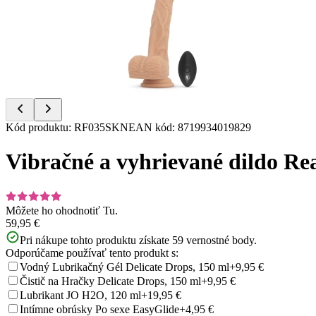
of
10
Item
Kód produktu
:
RF035SKN
EAN kód
:
8719934019829
1
of
Vibračné a vyhrievané dildo Re
10
Môžete ho ohodnotiť
Tu.
59,95 €
Pri nákupe tohto produktu získate
59
vernostné body.
Odporúčame používať tento produkt s:
Vodný Lubrikačný Gél Delicate Drops, 150 ml
+9,95 €
Čistič na Hračky Delicate Drops, 150 ml
+9,95 €
Lubrikant JO H2O, 120 ml
+19,95 €
Intímne obrúsky Po sexe EasyGlide
+4,95 €