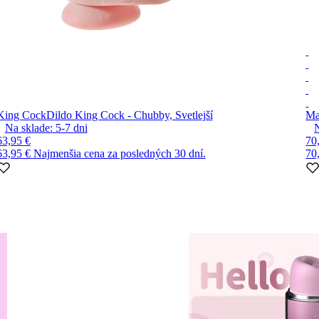
King Cock
Dildo King Cock - Chubby, Svetlejší
Ma
Na sklade:
5-7
dni
63,95 €
70
63,95 €
Najmenšia cena za posledných 30 dní.
70