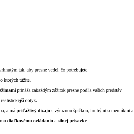
vrhnutým tak, aby presne vedel, čo potrebujete.
po ktorých túžite.
režimami
prináša zakaždým zážitok presne podľa vašich predstáv.
 realistickejší dotyk.
ýba, a má
príťažlivý dizajn
s výraznou špičkou, hrubými semenníkmi a
nému
diaľkovému ovládaniu
a
silnej prísavke
.