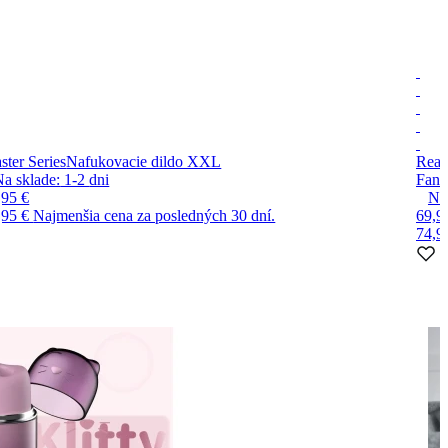
ster Series
Nafukovacie dildo XXL
Real
Na sklade:
1-2
dni
Fant
,95 €
Na
,95 €
Najmenšia cena za posledných 30 dní.
69,9
74,9