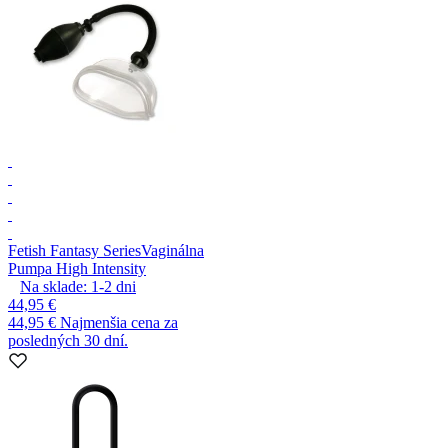
Fetish Fantasy Series
Vaginálna
Pumpa High Intensity
Na sklade:
1-2
dni
44,95 €
44,95 €
Najmenšia cena za
posledných 30 dní.