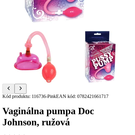
Item
Kód produktu
:
116736-Pink
EAN kód
:
0782421661717
1
of
Vaginálna pumpa Doc
2
Johnson, ružová