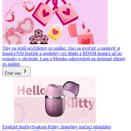
Tipy na lepší sex
Dilemy zo spálne: Ako sa uvoľniť a nastaviť si
hranice?
Od hračiek a predohry cez libido a BDSM hranice až po
rozpaky v obchode. Lara a Monika odpovedajú na úprimné dilemy
zo spálne.
Čítať viac
Erotické hračky
Svakom Klitty: diskrétny mačací stimulátor