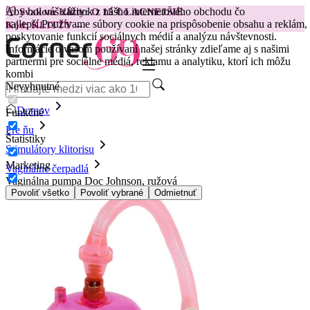
Aby bol váš zážitok z nášho internetového obchodu čo
😽
Svakom Klitty: O 15 € LACNEJŠIE
najlepší.
Používame súbory cookie na prispôsobenie obsahu a reklám,
Kód: KLITTY →
poskytovanie funkcií sociálnych médií a analýzu návštevnosti.
Informácie o vašom používaní našej stránky zdieľame aj s našimi
partnermi pre sociálne médiá, reklamu a analytiku, ktorí ich môžu
kombi
Nevyhnutné
Domov
Funkčné
Pre ňu
Štatistiky
Stimulátory klitorisu
Marketing
Vaginálne čerpadlá
Vaginálna pumpa Doc Johnson, ružová
Povoliť všetko
Povoliť vybrané
Odmietnuť