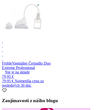
Fröhle
Vaginálne Čerpadlo Duo
Extreme Professional
Nie je na sklade
79,95 €
79,95 €
Najmenšia cena za
posledných 30 dní.
Zaujímavosti z nášho blogu