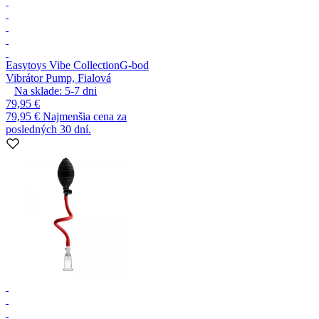
Easytoys Vibe Collection
G-bod
Vibrátor Pump, Fialová
Na sklade:
5-7
dni
79,95 €
79,95 €
Najmenšia cena za
posledných 30 dní.