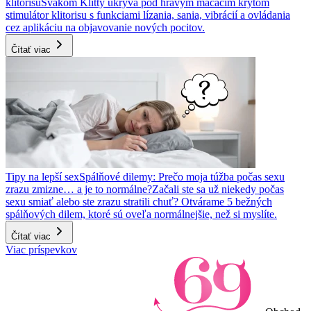
klitorisu
Svakom Klitty ukrýva pod hravým mačacím krytom
stimulátor klitorisu s funkciami lízania, sania, vibrácií a ovládania
cez aplikáciu na objavovanie nových pocitov.
Čítať viac
Tipy na lepší sex
Spálňové dilemy: Prečo moja túžba počas sexu
zrazu zmizne… a je to normálne?
Začali ste sa už niekedy počas
sexu smiať alebo ste zrazu stratili chuť? Otvárame 5 bežných
spálňových dilem, ktoré sú oveľa normálnejšie, než si myslíte.
Čítať viac
Viac príspevkov