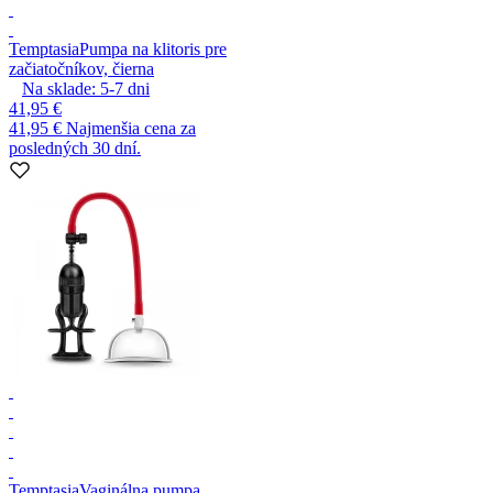
Temptasia
Pumpa na klitoris pre
začiatočníkov, čierna
Na sklade:
5-7
dni
41,95 €
41,95 €
Najmenšia cena za
posledných 30 dní.
Temptasia
Vaginálna pumpa