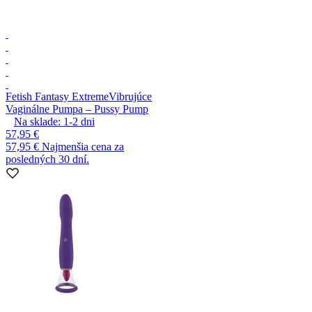
Fetish Fantasy Extreme
Vibrujúce
Vaginálne Pumpa – Pussy Pump
Na sklade:
1-2
dni
57,95 €
57,95 €
Najmenšia cena za
posledných 30 dní.