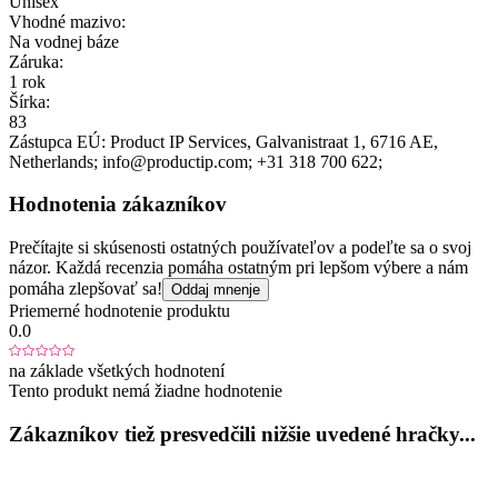
Unisex
Vhodné mazivo:
Na vodnej báze
Záruka:
1 rok
Šírka:
83
Zástupca EÚ:
Product IP Services
, Galvanistraat 1
, 6716 AE
,
Netherlands;
info@productip.com;
+31 318 700 622;
Hodnotenia zákazníkov
Prečítajte si skúsenosti ostatných používateľov a podeľte sa o svoj
názor. Každá recenzia pomáha ostatným pri lepšom výbere a nám
pomáha zlepšovať sa!
Oddaj mnenje
Priemerné hodnotenie produktu
0.0
na základe všetkých hodnotení
Tento produkt nemá žiadne hodnotenie
Zákazníkov tiež presvedčili nižšie uvedené hračky...