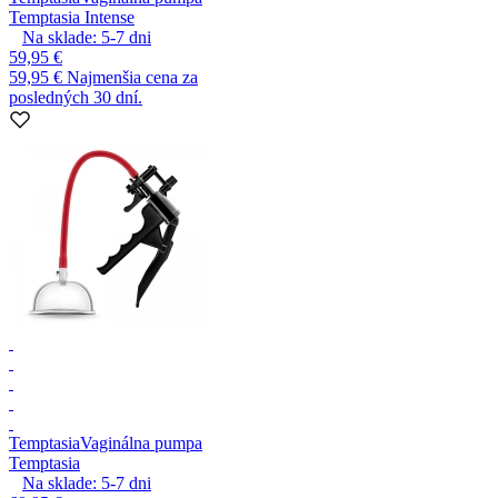
Temptasia Intense
Na sklade:
5-7
dni
59,95 €
59,95 €
Najmenšia cena za
posledných 30 dní.
Temptasia
Vaginálna pumpa
Temptasia
Na sklade:
5-7
dni