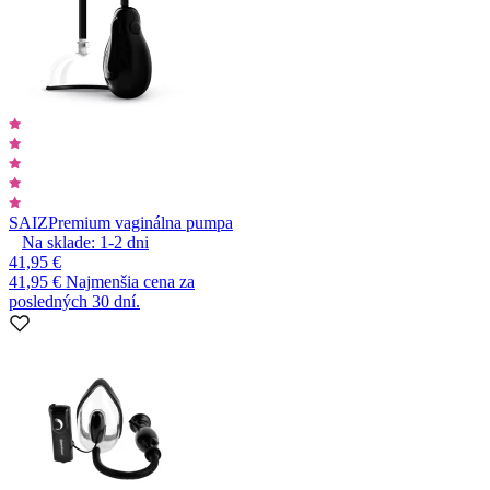
SAIZ
Premium vaginálna pumpa
Na sklade:
1-2
dni
41,95 €
41,95 €
Najmenšia cena za
posledných 30 dní.