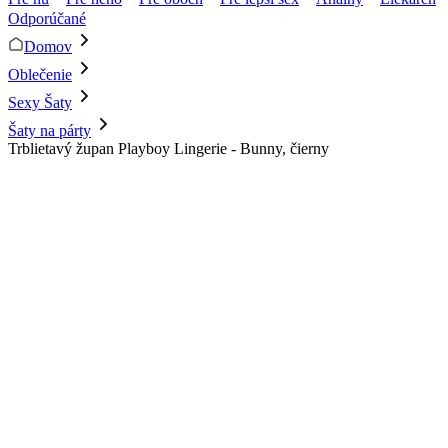
Odporúčané
Domov
Oblečenie
Sexy Šaty
Šaty na párty
Trblietavý župan Playboy Lingerie - Bunny, čierny