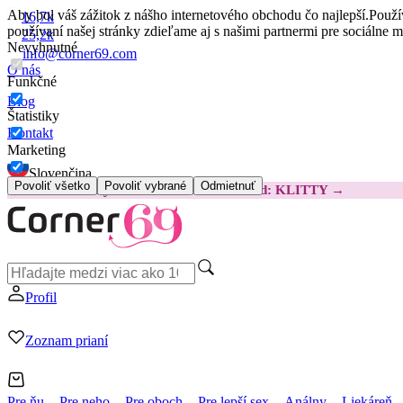
Aby bol váš zážitok z nášho internetového obchodu čo najlepší.
Použí
16,7k
používaní našej stránky zdieľame aj s našimi partnermi pre sociálne 
25,2k
Nevyhnutné
info@corner69.com
O nás
Funkčné
Blog
Štatistiky
Kontakt
Marketing
Slovenčina
Povoliť všetko
Povoliť vybrané
Odmietnuť
😽
Svakom Klitty: O 15 € LACNEJŠIE
Kód: KLITTY →
Profil
Zoznam prianí
Pre ňu
Pre neho
Pre oboch
Pre lepší sex
Análny
Liekáreň