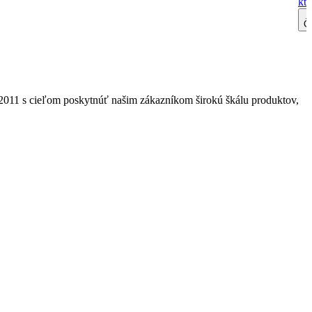
kto
Čí
2011 s cieľom poskytnúť našim zákazníkom širokú škálu produktov,