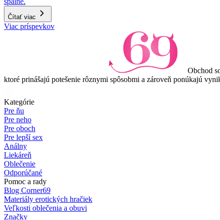
spálne.
Čítať viac
Item
Viac príspevkov
1
of
3
Obchod so
ktoré prinášajú potešenie rôznymi spôsobmi a zároveň ponúkajú vynik
Kategórie
Pre ňu
Pre neho
Pre oboch
Pre lepší sex
Análny
Liekáreň
Oblečenie
Odporúčané
Pomoc a rady
Blog Corner69
Materiály erotických hračiek
Veľkosti oblečenia a obuvi
Značky