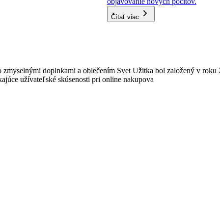
objavovanie nových pocitov.
Čítať viac
 zmyselnými doplnkami a oblečením Svet Užitka bol založený v roku 
ajúce užívateľské skúsenosti pri online nakupova