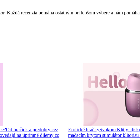
 názor. Každá recenzia pomáha ostatným pri lepšom výbere a nám pomáha
ce?
Od hračiek a predohry cez
Erotické hračky
Svakom Klitty: diskr
ovedajú na úprimné dilemy zo
mačacím krytom stimulátor klitorisu s