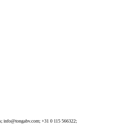
s;
info@tongabv.com;
+31 0 115 566322;