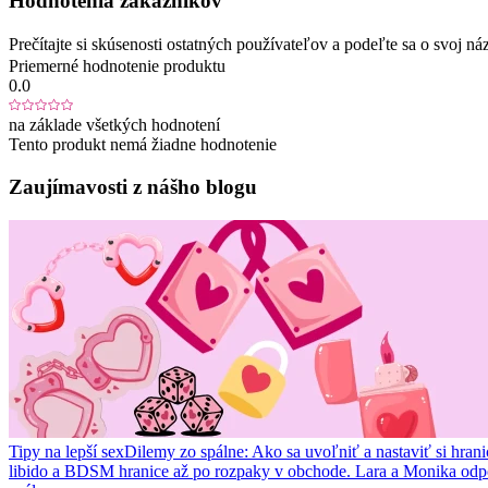
Hodnotenia zákazníkov
Prečítajte si skúsenosti ostatných používateľov a podeľte sa o svoj
Priemerné hodnotenie produktu
0.0
na základe všetkých hodnotení
Tento produkt nemá žiadne hodnotenie
Zaujímavosti z nášho blogu
Tipy na lepší sex
Dilemy zo spálne: Ako sa uvoľniť a nastaviť si hrani
libido a BDSM hranice až po rozpaky v obchode. Lara a Monika odp