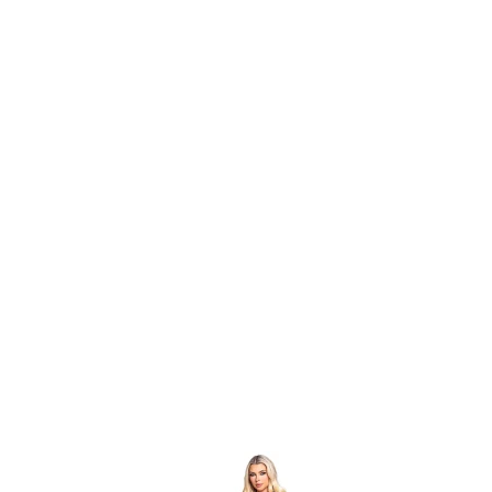
Item
1