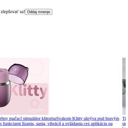
 zlepšovať sa!
Oddaj mnenje
étny mačací stimulátor klitorisu
Svakom Klitty ukrýva pod hravým
Tip
 funkciami lízania, sania, vibrácií a ovládania cez aplikáciu na
ste