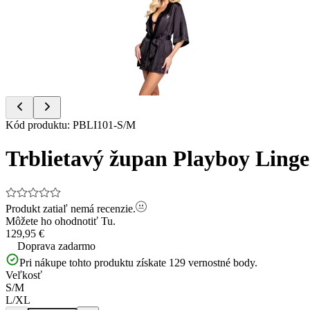
of
5
Item
Kód produktu
:
PBLI101-S/M
1
of
Trblietavý župan Playboy Linger
5
Produkt zatiaľ nemá recenzie.
Môžete ho ohodnotiť
Tu.
129,95 €
Doprava zadarmo
Pri nákupe tohto produktu získate
129
vernostné body.
Veľkosť
S/M
L/XL