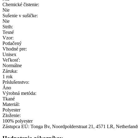
Chemické čistenie:
Nie
Sušenie v sušičke:
Nie
Strih:
Tesné
Vzor:
Potlačený
Vhodné pre:
Unisex
Veľkosť:
Normálne
Záruka:
1 rok
Príslušenstvo:
Áno
Výrobná metóda:
Tkané
Materiál:
Polyester
Zloženie:
100% polyester
Zástupca EÚ:
Tonga Bv
, Noordpolderstraat 21
, 4571 LR
, Netherland