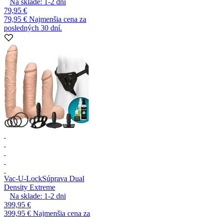
Na sklade:
1-2
dni
79,95 €
79,95 €
Najmenšia cena za
posledných 30 dní.
Vac-U-Lock
Súprava Dual
Density Extreme
Na sklade:
1-2
dni
399,95 €
399,95 €
Najmenšia cena za