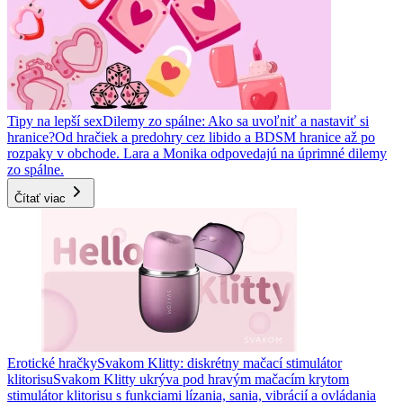
Tipy na lepší sex
Dilemy zo spálne: Ako sa uvoľniť a nastaviť si
hranice?
Od hračiek a predohry cez libido a BDSM hranice až po
rozpaky v obchode. Lara a Monika odpovedajú na úprimné dilemy
zo spálne.
Čítať viac
Erotické hračky
Svakom Klitty: diskrétny mačací stimulátor
klitorisu
Svakom Klitty ukrýva pod hravým mačacím krytom
stimulátor klitorisu s funkciami lízania, sania, vibrácií a ovládania