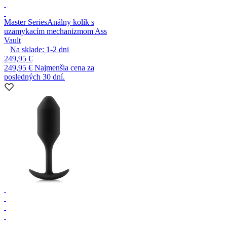
Master Series
Análny kolík s
uzamykacím mechanizmom Ass
Vault
Na sklade:
1-2
dni
249,95 €
249,95 €
Najmenšia cena za
posledných 30 dní.