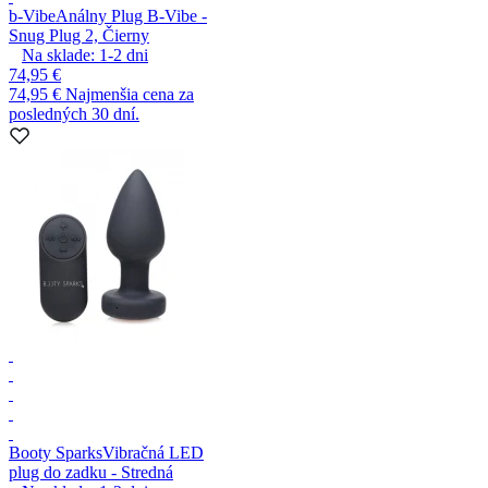
b-Vibe
Análny Plug B-Vibe -
Snug Plug 2, Čierny
Na sklade:
1-2
dni
74,95 €
74,95 €
Najmenšia cena za
posledných 30 dní.
Booty Sparks
Vibračná LED
plug do zadku - Stredná