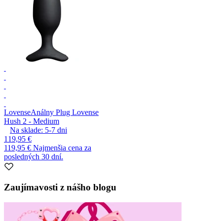
Lovense
Análny Plug Lovense
Hush 2 - Medium
Na sklade:
5-7
dni
119,95 €
119,95 €
Najmenšia cena za
posledných 30 dní.
Zaujímavosti z nášho blogu