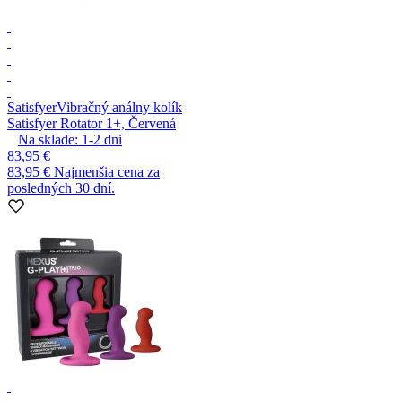
Satisfyer
Vibračný análny kolík
Satisfyer Rotator 1+, Červená
Na sklade:
1-2
dni
83,95 €
83,95 €
Najmenšia cena za
posledných 30 dní.