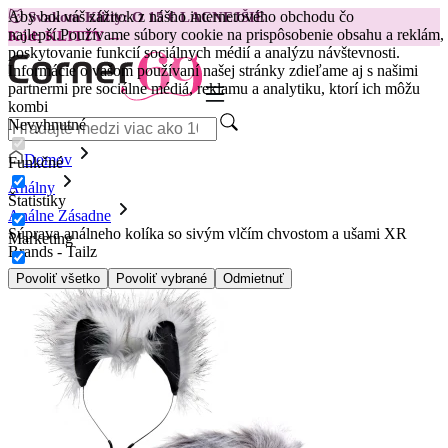
Aby bol váš zážitok z nášho internetového obchodu čo
😽
Svakom Klitty: O 15 € LACNEJŠIE
najlepší.
Používame súbory cookie na prispôsobenie obsahu a reklám,
Kód: KLITTY →
poskytovanie funkcií sociálnych médií a analýzu návštevnosti.
Informácie o vašom používaní našej stránky zdieľame aj s našimi
partnermi pre sociálne médiá, reklamu a analytiku, ktorí ich môžu
kombi
Nevyhnutné
Domov
Funkčné
Análny
Štatistiky
Análne Zásadne
Súprava análneho kolíka so sivým vlčím chvostom a ušami XR
Marketing
Brands - Tailz
Povoliť všetko
Povoliť vybrané
Odmietnuť