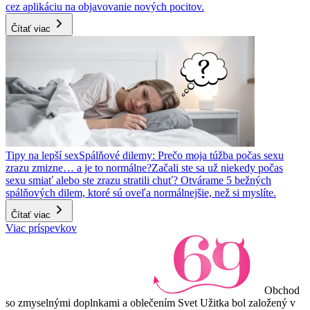
cez aplikáciu na objavovanie nových pocitov.
Čítať viac
Tipy na lepší sex
Spálňové dilemy: Prečo moja túžba počas sexu
zrazu zmizne… a je to normálne?
Začali ste sa už niekedy počas
sexu smiať alebo ste zrazu stratili chuť? Otvárame 5 bežných
spálňových dilem, ktoré sú oveľa normálnejšie, než si myslíte.
Čítať viac
Viac príspevkov
Obchod
so zmyselnými doplnkami a oblečením Svet Užitka bol založený v