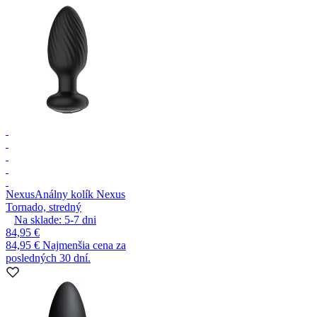
Nexus
Análny kolík Nexus
Tornado, stredný
Na sklade:
5-7
dni
84,95 €
84,95 €
Najmenšia cena za
posledných 30 dní.