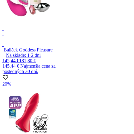
Balíček Goddess Pleasure
Na sklade:
1-2
dni
145,44 €
181,80 €
145,44 €
Najmenšia cena za
posledných 30 dní.
20%