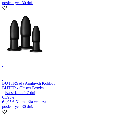
posledných 30 dní.
BUTTR
Sada Análnych Kolíkov
BUTTR - Cluster Bombs
Na sklade:
5-7
dni
61,95 €
61,95 €
Najmenšia cena za
posledných 30 dní.