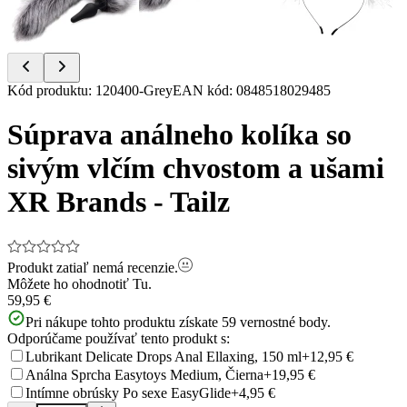
Item
Kód produktu
:
120400-Grey
EAN kód
:
0848518029485
1
of
Súprava análneho kolíka so
9
sivým vlčím chvostom a ušami
XR Brands - Tailz
Produkt zatiaľ nemá recenzie.
Môžete ho ohodnotiť
Tu.
59,95 €
Pri nákupe tohto produktu získate
59
vernostné body.
Odporúčame používať tento produkt s:
Lubrikant Delicate Drops Anal Ellaxing, 150 ml
+12,95 €
Análna Sprcha Easytoys Medium, Čierna
+19,95 €
Intímne obrúsky Po sexe EasyGlide
+4,95 €