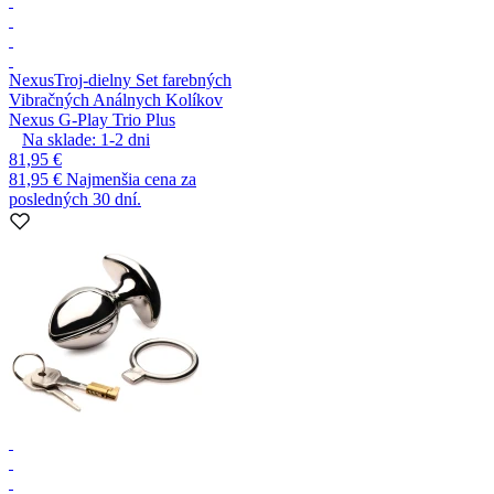
Nexus
Troj-dielny Set farebných
Vibračných Análnych Kolíkov
Nexus G-Play Trio Plus
Na sklade:
1-2
dni
81,95 €
81,95 €
Najmenšia cena za
posledných 30 dní.