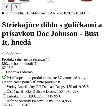
Item
Kód produktu
:
116744-Brown
EAN kód
:
0782421024314
1
of
Striekajúce dildo s guličkami a
5
prísavkou Doc Johnson - Bust
It, hnedá
Produkt zatiaľ nemá recenzie.
Môžete ho ohodnotiť
Tu.
67,95 €
Doprava zadarmo
Pri nákupe tohto produktu získate
67
vernostné body.
Odporúčame používať tento produkt s:
Vodný Lubrikačný Gél Delicate Drops, 150 ml
+9,95 €
Čistič na Hračky Delicate Drops, 150 ml
+9,95 €
Lubrikant JO H2O, 120 ml
+19,95 €
Intímne obrúsky Po sexe EasyGlide
+4,95 €