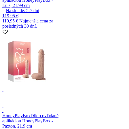
aplikáciou HoneyPlayBox -
Luis, 21.99 cm
Na sklade:
5-7
dni
119,95 €
119,95 €
Najmenšia cena za
posledných 30 dní.
HoneyPlayBox
Dildo ovládané
aplikáciou HoneyPlayBox -
Paxton, 21.9 cm