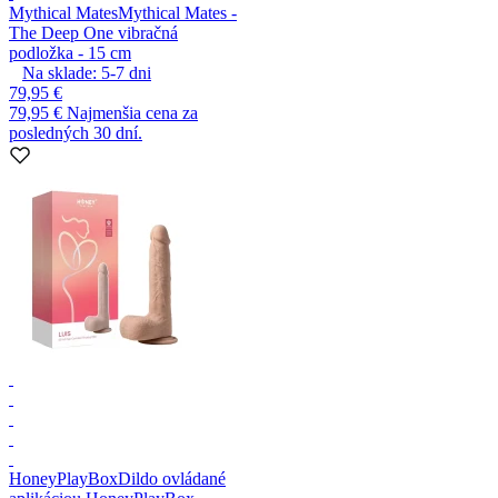
Mythical Mates
Mythical Mates -
The Deep One vibračná
podložka - 15 cm
Na sklade:
5-7
dni
79,95 €
79,95 €
Najmenšia cena za
posledných 30 dní.
HoneyPlayBox
Dildo ovládané