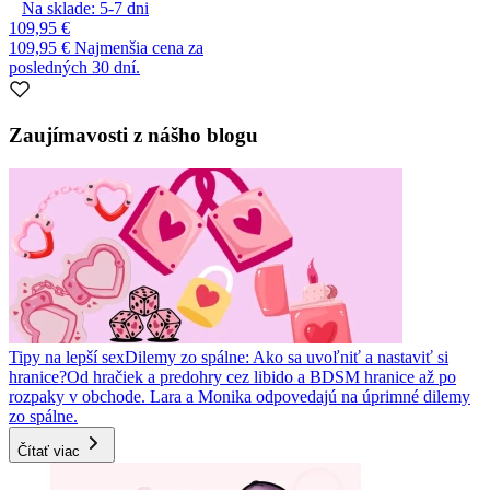
Na sklade:
5-7
dni
109,95 €
109,95 €
Najmenšia cena za
posledných 30 dní.
Zaujímavosti z nášho blogu
Tipy na lepší sex
Dilemy zo spálne: Ako sa uvoľniť a nastaviť si
hranice?
Od hračiek a predohry cez libido a BDSM hranice až po
rozpaky v obchode. Lara a Monika odpovedajú na úprimné dilemy
zo spálne.
Čítať viac