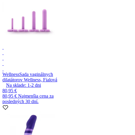
Wellness
Sada vaginálnych
dilatátorov Wellness, Fialová
Na sklade:
1-2
dni
80,95 €
80,95 €
Najmenšia cena za
posledných 30 dní.