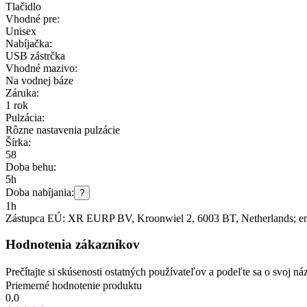
Tlačidlo
Vhodné pre:
Unisex
Nabíjačka:
USB zástrčka
Vhodné mazivo:
Na vodnej báze
Záruka:
1 rok
Pulzácia:
Rôzne nastavenia pulzácie
Šírka:
58
Doba behu:
5h
Doba nabíjania:
?
1h
Zástupca EÚ:
XR EURP BV
, Kroonwiel 2
, 6003 BT
, Netherlands;
e
Hodnotenia zákazníkov
Prečítajte si skúsenosti ostatných používateľov a podeľte sa o svoj
Priemerné hodnotenie produktu
0.0