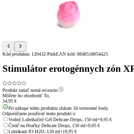
of
21
Item
Kód produktu
:
120432-Pink
EAN kód
:
0848518054425
1
of
Stimulátor erotogénnych zón XR
21
Produkt zatiaľ nemá recenzie.
Môžete ho ohodnotiť
Tu.
34,95 €
Pri nákupe tohto produktu získate
34
vernostné body.
Odporúčame používať tento produkt s:
Vodný Lubrikačný Gél Delicate Drops, 150 ml
+9,95 €
Čistič na Hračky Delicate Drops, 150 ml
+9,95 €
Lubrikant JO H2O, 120 ml
+19,95 €