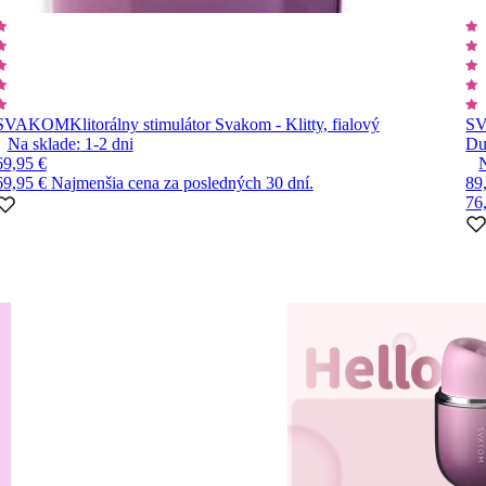
SVAKOM
Klitorálny stimulátor Svakom - Klitty, fialový
S
Na sklade:
1-2
dni
Du
69,95 €
69,95 €
Najmenšia cena za posledných 30 dní.
89
76