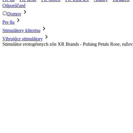
Odporúčané
Domov
Pre ňu
Stimulátory klitorisu
Vibrujúce stimulátory
Stimulátor erotogénnych zón XR Brands - Pulsing Petals Rose, ružo