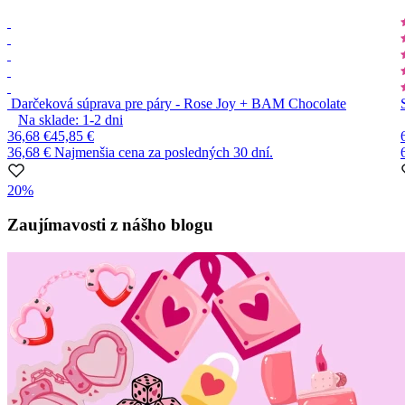
Darčeková súprava pre páry - Rose Joy + BAM Chocolate
Na sklade:
1-2
dni
36,68 €
45,85 €
36,68 €
Najmenšia cena za posledných 30 dní.
20%
Item
1
Zaujímavosti z nášho blogu
of
10