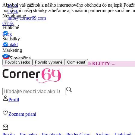
Aby bol váš zážitok z nášho internetového obchodu čo najlepší.
Použí
16,7k
používaní našej stránky zdieľame aj s našimi partnermi pre sociálne 
25,2k
Nevyhnutné
info@corner69.com
O nás
Funkčné
Blog
Štatistiky
Kontakt
Marketing
Slovenčina
Povoliť všetko
Povoliť vybrané
Odmietnuť
😽
Svakom Klitty: O 15 € LACNEJŠIE
Kód: KLITTY →
Profil
Zoznam prianí
Pre ňu
Pre neho
Pre oboch
Pre lepší sex
Análny
Liekáreň