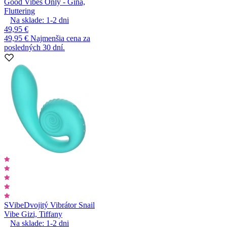
Good Vibes Only - Gina,
Fluttering
Na sklade:
1-2
dni
49,95 €
49,95 €
Najmenšia cena za
posledných 30 dní.
SVibe
Dvojitý Vibrátor Snail
Vibe Gizi, Tiffany
Na sklade:
1-2
dni