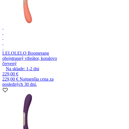
LELO
LELO Boomerang
obojstranný vibrátor, koralovo
červený
Na sklade:
1-2
dni
229,00 €
229,00 €
Najmenšia cena za
posledných 30 dní.