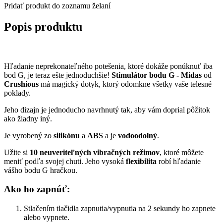
Pridať produkt do zoznamu želaní
Popis produktu
Hľadanie neprekonateľného potešenia, ktoré dokáže ponúknuť iba
bod G, je teraz ešte jednoduchšie!
Stimulátor bodu G - Midas
od
Crushious
má magický dotyk, ktorý odomkne všetky vaše telesné
poklady.
Jeho dizajn je jednoducho navrhnutý tak, aby vám doprial pôžitok
ako žiadny iný.
Je vyrobený zo
silikónu
a
ABS
a je
vodoodolný
.
Užite si
10 neuveriteľných vibračných režimov
, ktoré môžete
meniť podľa svojej chuti. Jeho vysoká
flexibilita
robí hľadanie
vášho bodu G hračkou.
Ako ho zapnúť:
Stlačením tlačidla zapnutia/vypnutia na 2 sekundy ho zapnete
alebo vypnete.