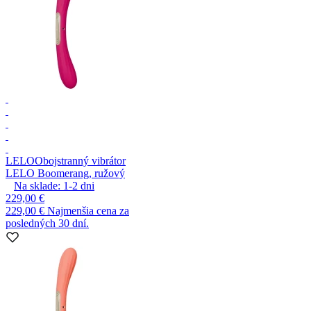
LELO
Obojstranný vibrátor
LELO Boomerang, ružový
Na sklade:
1-2
dni
229,00 €
229,00 €
Najmenšia cena za
posledných 30 dní.