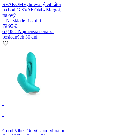
SVAKOM
Vyhrievaný vibrátor
na bod G SVAKOM - Margot,
fialový
Na sklade:
1-2
dni
79,95 €
67,96 €
Najmenšia cena za
posledných 30 dní.
Good Vibes Only
G-bod vibrátor