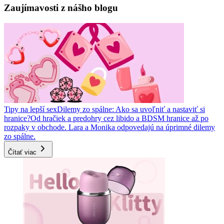
Zaujímavosti z nášho blogu
Tipy na lepší sex
Dilemy zo spálne: Ako sa uvoľniť a nastaviť si
hranice?
Od hračiek a predohry cez libido a BDSM hranice až po
rozpaky v obchode. Lara a Monika odpovedajú na úprimné dilemy
zo spálne.
Čítať viac