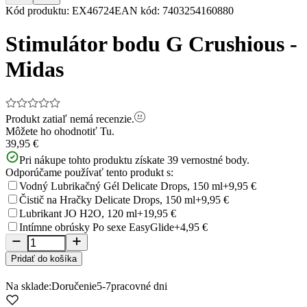
Item
Kód produktu
:
EX46724
EAN kód
:
7403254160880
1
of
Stimulátor bodu G Crushious -
10
Midas
Produkt zatiaľ nemá recenzie.
Môžete ho ohodnotiť
Tu.
39,95 €
Pri nákupe tohto produktu získate
39
vernostné body.
Odporúčame používať tento produkt s:
Vodný Lubrikačný Gél Delicate Drops, 150 ml
+9,95 €
Čistič na Hračky Delicate Drops, 150 ml
+9,95 €
Lubrikant JO H2O, 120 ml
+19,95 €
Intímne obrúsky Po sexe EasyGlide
+4,95 €
Pridať do košíka
Na sklade:
Doručenie
5-7
pracovné dni