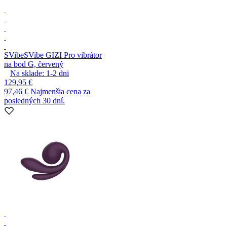
SVibe
SVibe GIZI Pro vibrátor
na bod G, červený
Na sklade:
1-2
dni
129,95 €
97,46 €
Najmenšia cena za
posledných 30 dní.