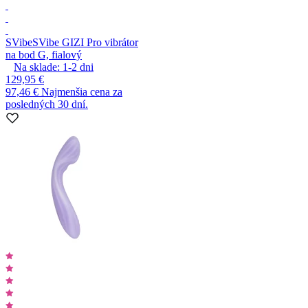
SVibe
SVibe GIZI Pro vibrátor
na bod G, fialový
Na sklade:
1-2
dni
129,95 €
97,46 €
Najmenšia cena za
posledných 30 dní.