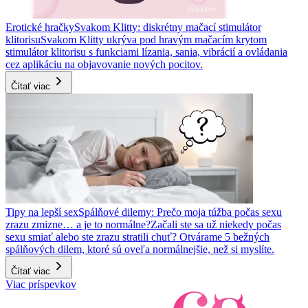
Erotické hračky
Svakom Klitty: diskrétny mačací stimulátor
klitorisu
Svakom Klitty ukrýva pod hravým mačacím krytom
stimulátor klitorisu s funkciami lízania, sania, vibrácií a ovládania
cez aplikáciu na objavovanie nových pocitov.
Čítať viac
Tipy na lepší sex
Spálňové dilemy: Prečo moja túžba počas sexu
zrazu zmizne… a je to normálne?
Začali ste sa už niekedy počas
sexu smiať alebo ste zrazu stratili chuť? Otvárame 5 bežných
spálňových dilem, ktoré sú oveľa normálnejšie, než si myslíte.
Čítať viac
Viac príspevkov