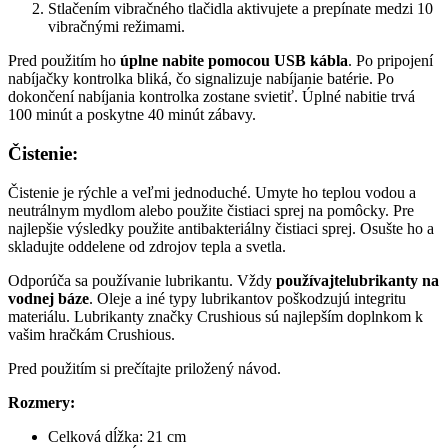
Stlačením vibračného tlačidla aktivujete a prepínate medzi 10
vibračnými režimami.
Pred použitím ho
úplne nabite pomocou USB kábla
. Po pripojení
nabíjačky kontrolka bliká, čo signalizuje nabíjanie batérie. Po
dokončení nabíjania kontrolka zostane svietiť. Úplné nabitie trvá
100 minút a poskytne 40 minút zábavy.
Čistenie:
Čistenie je rýchle a veľmi jednoduché. Umyte ho teplou vodou a
neutrálnym mydlom alebo použite čistiaci sprej na pomôcky. Pre
najlepšie výsledky použite antibakteriálny čistiaci sprej. Osušte ho a
skladujte oddelene od zdrojov tepla a svetla.
Odporúča sa používanie lubrikantu. Vždy
používajte
lubrikanty na
vodnej báze
. Oleje a iné typy lubrikantov poškodzujú integritu
materiálu. Lubrikanty značky Crushious sú najlepším doplnkom k
vašim hračkám Crushious.
Pred použitím si prečítajte priložený návod.
Rozmery:
Celková dĺžka: 21 cm