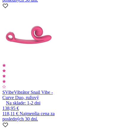
SVibe
Vibrátor Snail Vibe -
Curve Duo, ružový
Na sklade:
1-2
dni
138,95 €
118,11 €
Najmenšia cena za
posledných 30 dní.