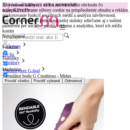
Aby bol váš zážitok z nášho internetového obchodu čo
😽
Svakom Klitty: O 15 € LACNEJŠIE
najlepší.
Používame súbory cookie na prispôsobenie obsahu a reklám,
Kód: KLITTY →
poskytovanie funkcií sociálnych médií a analýzu návštevnosti.
Informácie o vašom používaní našej stránky zdieľame aj s našimi
partnermi pre sociálne médiá, reklamu a analytiku, ktorí ich môžu
kombi
Nevyhnutné
Domov
Funkčné
Pre ňu
Štatistiky
Vibrátory
Marketing
Vibrátory pre G-bod
Stimulátor bodu G Crushious - Midas
Povoliť všetko
Povoliť vybrané
Odmietnuť