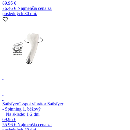
89,95 €
76,46 €
Najmenšia cena za
posledných 30 dní.
Satisfyer
G-spot vibrátor Satisfyer
- Spinning 1, béžový
Na sklade:
1-2
dni
69,95 €
55,96 €
Najmenšia cena za
posledných 30 dní.