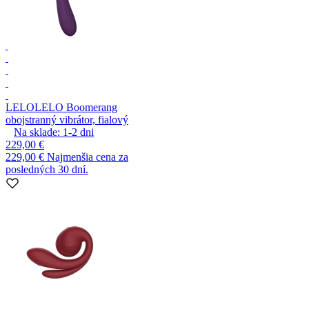
LELO
LELO Boomerang
obojstranný vibrátor, fialový
Na sklade:
1-2
dni
229,00 €
229,00 €
Najmenšia cena za
posledných 30 dní.