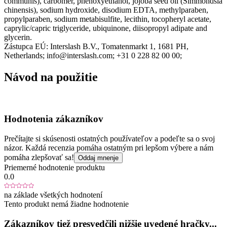
communis), carbomer, phenoxyethanol, jojoba seed oil (Simmondsia
chinensis), sodium hydroxide, disodium EDTA, methylparaben,
propylparaben, sodium metabisulfite, lecithin, tocopheryl acetate,
caprylic/capric triglyceride, ubiquinone, diisopropyl adipate and
glycerin.
Zástupca EÚ:
Interslash B.V.
, Tomatenmarkt 1
, 1681 PH
,
Netherlands;
info@interslash.com;
+31 0 228 82 00 00;
Návod na použitie
Hodnotenia zákazníkov
Prečítajte si skúsenosti ostatných používateľov a podeľte sa o svoj
názor. Každá recenzia pomáha ostatným pri lepšom výbere a nám
pomáha zlepšovať sa!
Oddaj mnenje
Priemerné hodnotenie produktu
0.0
na základe všetkých hodnotení
Tento produkt nemá žiadne hodnotenie
Zákazníkov tiež presvedčili nižšie uvedené hračky...