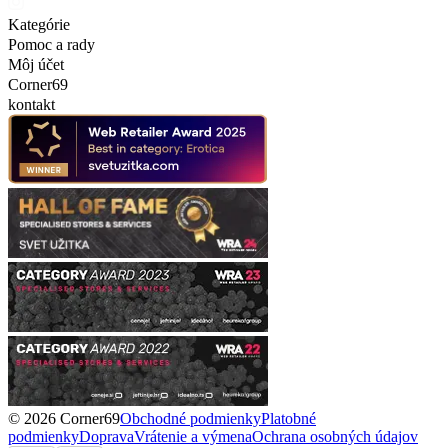
Kategórie
Pomoc a rady
Môj účet
Corner69
kontakt
© 2026 Corner69
Obchodné podmienky
Platobné
podmienky
Doprava
Vrátenie a výmena
Ochrana osobných údajov