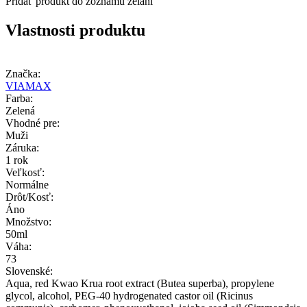
Pridať produkt do zoznamu želaní
Vlastnosti produktu
Značka:
VIAMAX
Farba:
Zelená
Vhodné pre:
Muži
Záruka:
1 rok
Veľkosť:
Normálne
Drôt/Kosť:
Áno
Množstvo:
50ml
Váha:
73
Slovenské:
Aqua, red Kwao Krua root extract (Butea superba), propylene
glycol, alcohol, PEG-40 hydrogenated castor oil (Ricinus