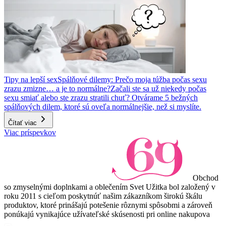
Tipy na lepší sex
Spálňové dilemy: Prečo moja túžba počas sexu
zrazu zmizne… a je to normálne?
Začali ste sa už niekedy počas
sexu smiať alebo ste zrazu stratili chuť? Otvárame 5 bežných
spálňových dilem, ktoré sú oveľa normálnejšie, než si myslíte.
Čítať viac
Viac príspevkov
Obchod
so zmyselnými doplnkami a oblečením Svet Užitka bol založený v
roku 2011 s cieľom poskytnúť našim zákazníkom širokú škálu
produktov, ktoré prinášajú potešenie rôznymi spôsobmi a zároveň
ponúkajú vynikajúce užívateľské skúsenosti pri online nakupova