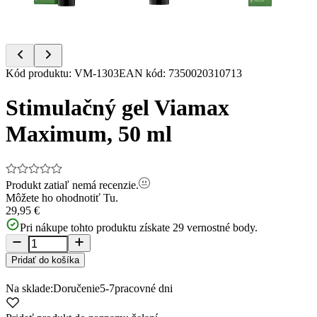
Item
Kód produktu
:
VM-1303
EAN kód
:
7350020310713
1
of
Stimulačný gel Viamax
4
Maximum, 50 ml
Produkt zatiaľ nemá recenzie.
Môžete ho ohodnotiť
Tu.
29,95 €
Pri nákupe tohto produktu získate
29
vernostné body.
Pridať do košíka
Na sklade:
Doručenie
5-7
pracovné dni