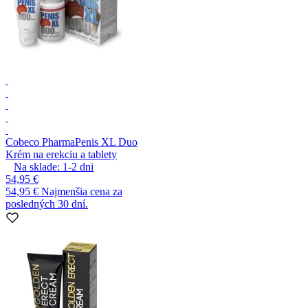
Cobeco Pharma
Penis XL Duo
Krém na erekciu a tablety
Na sklade:
1-2
dni
54,95 €
54,95 €
Najmenšia cena za
posledných 30 dní.