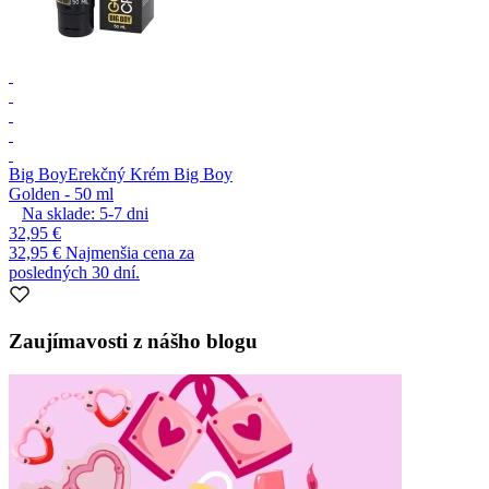
Big Boy
Erekčný Krém Big Boy
Golden - 50 ml
Na sklade:
5-7
dni
32,95 €
32,95 €
Najmenšia cena za
posledných 30 dní.
Zaujímavosti z nášho blogu