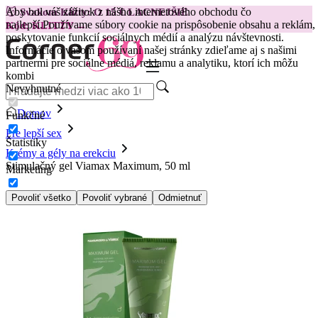
Aby bol váš zážitok z nášho internetového obchodu čo
😽
Svakom Klitty: O 15 € LACNEJŠIE
najlepší.
Používame súbory cookie na prispôsobenie obsahu a reklám,
Kód: KLITTY →
poskytovanie funkcií sociálnych médií a analýzu návštevnosti.
Informácie o vašom používaní našej stránky zdieľame aj s našimi
partnermi pre sociálne médiá, reklamu a analytiku, ktorí ich môžu
kombi
Nevyhnutné
Domov
Funkčné
Pre lepší sex
Štatistiky
Krémy a gély na erekciu
Stimulačný gel Viamax Maximum, 50 ml
Marketing
Povoliť všetko
Povoliť vybrané
Odmietnuť