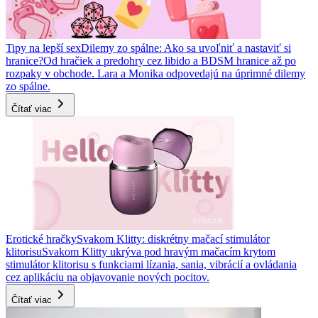
Tipy na lepší sex
Dilemy zo spálne: Ako sa uvoľniť a nastaviť si
hranice?
Od hračiek a predohry cez libido a BDSM hranice až po
rozpaky v obchode. Lara a Monika odpovedajú na úprimné dilemy
zo spálne.
Čítať viac
Erotické hračky
Svakom Klitty: diskrétny mačací stimulátor
klitorisu
Svakom Klitty ukrýva pod hravým mačacím krytom
stimulátor klitorisu s funkciami lízania, sania, vibrácií a ovládania
cez aplikáciu na objavovanie nových pocitov.
Čítať viac