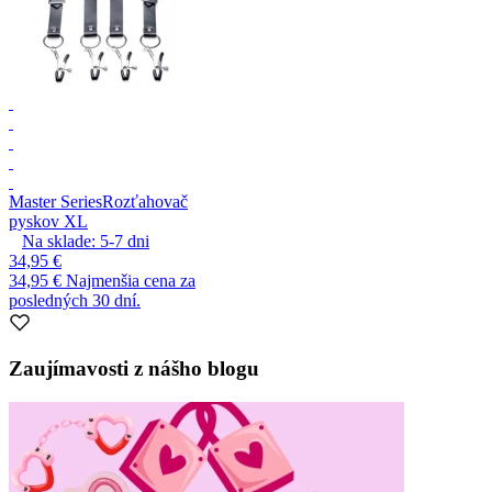
Master Series
Rozťahovač
pyskov XL
Na sklade:
5-7
dni
34,95 €
34,95 €
Najmenšia cena za
posledných 30 dní.
Zaujímavosti z nášho blogu