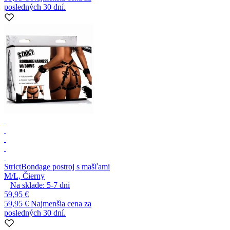
posledných 30 dní.
Strict
Bondage postroj s mašľami
M/L, Čierny
Na sklade:
5-7
dni
59,95 €
59,95 €
Najmenšia cena za
posledných 30 dní.