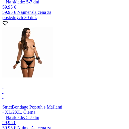
Na sklade:
5-7
dni
59,95 €
59,95 €
Najmenšia cena za
posledných 30 dní.
Strict
Bondage Popruh s Mašlami
- XL/2XL, Čierna
Na sklade:
5-7
dni
59,95 €
59,95 €
Najmenšia cena za