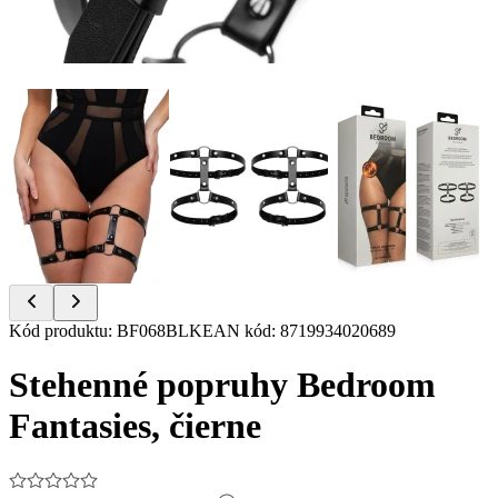
Item
Kód produktu
:
BF068BLK
EAN kód
:
8719934020689
1
of
Stehenné popruhy Bedroom
7
Fantasies, čierne