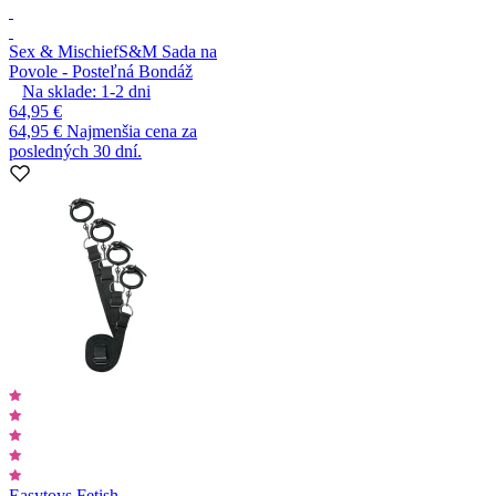
Sex & Mischief
S&M Sada na
Povole - Posteľná Bondáž
Na sklade:
1-2
dni
64,95 €
64,95 €
Najmenšia cena za
posledných 30 dní.
Easytoys Fetish