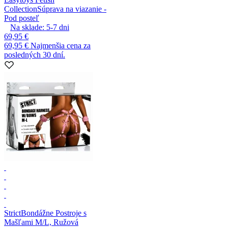
Collection
Súprava na viazanie -
Pod posteľ
Na sklade:
5-7
dni
69,95 €
69,95 €
Najmenšia cena za
posledných 30 dní.
Strict
Bondážne Postroje s
Mašľami M/L, Ružová