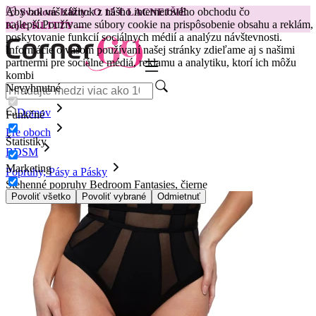
Aby bol váš zážitok z nášho internetového obchodu čo
😽
Svakom Klitty: O 15 € LACNEJŠIE
najlepší.
Používame súbory cookie na prispôsobenie obsahu a reklám,
Kód: KLITTY →
poskytovanie funkcií sociálnych médií a analýzu návštevnosti.
Informácie o vašom používaní našej stránky zdieľame aj s našimi
partnermi pre sociálne médiá, reklamu a analytiku, ktorí ich môžu
kombi
Nevyhnutné
Domov
Funkčné
Pre oboch
Štatistiky
BDSM
Marketing
Popruhy, Pásy a Pásky
Stehenné popruhy Bedroom Fantasies, čierne
Povoliť všetko
Povoliť vybrané
Odmietnuť