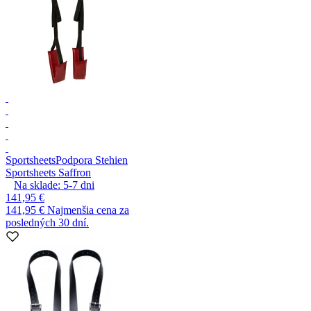
Sportsheets
Podpora Stehien
Sportsheets Saffron
Na sklade:
5-7
dni
141,95 €
141,95 €
Najmenšia cena za
posledných 30 dní.