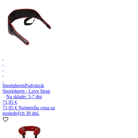
Sportsheets
Podväzok
Sportsheets - Love Strap
Na sklade:
5-7
dni
71,95 €
71,95 €
Najmenšia cena za
posledných 30 dní.