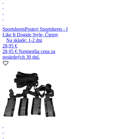
Sportsheets
Postroj Sportsheets - I
Like It Doggie Style, Čierny
Na sklade:
1-2
dni
28,95 €
28,95 €
Najmenšia cena za
posledných 30 dní.