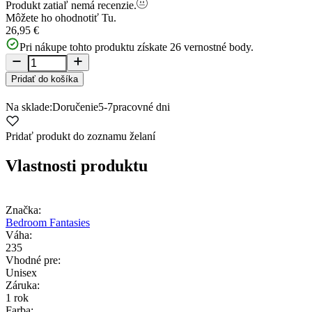
Produkt zatiaľ nemá recenzie.
Môžete ho ohodnotiť
Tu.
26,95 €
Pri nákupe tohto produktu získate
26
vernostné body.
Pridať do košíka
Na sklade:
Doručenie
5-7
pracovné dni
Pridať produkt do zoznamu želaní
Vlastnosti produktu
Značka:
Bedroom Fantasies
Váha:
235
Vhodné pre:
Unisex
Záruka:
1 rok
Farba: