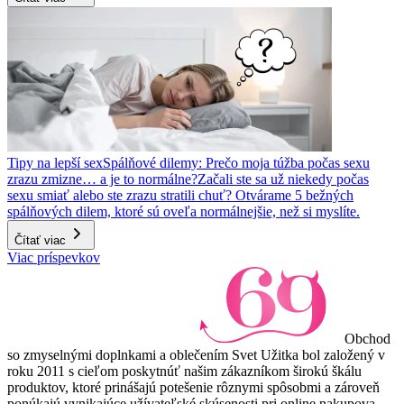
Tipy na lepší sex
Spálňové dilemy: Prečo moja túžba počas sexu
zrazu zmizne… a je to normálne?
Začali ste sa už niekedy počas
sexu smiať alebo ste zrazu stratili chuť? Otvárame 5 bežných
spálňových dilem, ktoré sú oveľa normálnejšie, než si myslíte.
Čítať viac
Viac príspevkov
Obchod
so zmyselnými doplnkami a oblečením Svet Užitka bol založený v
roku 2011 s cieľom poskytnúť našim zákazníkom širokú škálu
produktov, ktoré prinášajú potešenie rôznymi spôsobmi a zároveň
ponúkajú vynikajúce užívateľské skúsenosti pri online nakupova