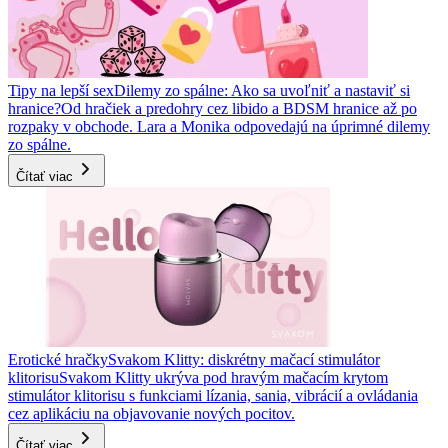
Tipy na lepší sex
Dilemy zo spálne: Ako sa uvoľniť a nastaviť si
hranice?
Od hračiek a predohry cez libido a BDSM hranice až po
rozpaky v obchode. Lara a Monika odpovedajú na úprimné dilemy
zo spálne.
Čítať viac
Erotické hračky
Svakom Klitty: diskrétny mačací stimulátor
klitorisu
Svakom Klitty ukrýva pod hravým mačacím krytom
stimulátor klitorisu s funkciami lízania, sania, vibrácií a ovládania
cez aplikáciu na objavovanie nových pocitov.
Čítať viac