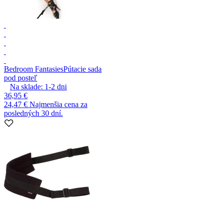
Bedroom Fantasies
Pútacie sada
pod posteľ
Na sklade:
1-2
dni
36,95 €
24,47 €
Najmenšia cena za
posledných 30 dní.