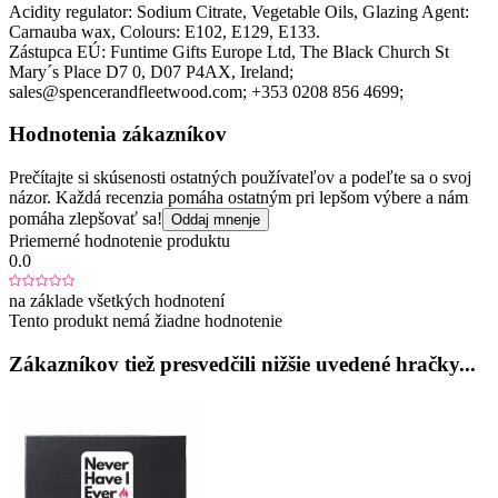
Acidity regulator: Sodium Citrate, Vegetable Oils, Glazing Agent:
Carnauba wax, Colours: E102, E129, E133.
Zástupca EÚ:
Funtime Gifts Europe Ltd
, The Black Church St
Mary´s Place D7 0
, D07 P4AX
, Ireland;
sales@spencerandfleetwood.com;
+353 0208 856 4699;
Hodnotenia zákazníkov
Prečítajte si skúsenosti ostatných používateľov a podeľte sa o svoj
názor. Každá recenzia pomáha ostatným pri lepšom výbere a nám
pomáha zlepšovať sa!
Oddaj mnenje
Priemerné hodnotenie produktu
0.0
na základe všetkých hodnotení
Tento produkt nemá žiadne hodnotenie
Zákazníkov tiež presvedčili nižšie uvedené hračky...