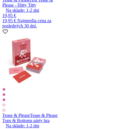
Please - Hitty Titty
Na sklade:
1-2
dni
19,95 €
19,95 €
Najmenšia cena za
posledných 30 dní.
Tease & Please
Tease & Please
Tops & Bottoms párty hra
Na sklade:
1-2
dni