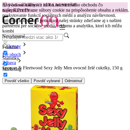
Aby bol váš zážitok z nášho internetového obchodu čo
😽
Svakom Klitty: O 15 € LACNEJŠIE
najlepší.
Používame súbory cookie na prispôsobenie obsahu a reklám,
Kód: KLITTY →
poskytovanie funkcií sociálnych médií a analýzu návštevnosti.
Informácie o vašom používaní našej stránky zdieľame aj s našimi
partnermi pre sociálne médiá, reklamu a analytiku, ktorí ich môžu
kombi
Nevyhnutné
Domov
Funkčné
Pre oboch
Štatistiky
Zábava
Spencer & Fleetwood Sexy Jelly Men ovocné želé cukríky, 150 g
Marketing
Povoliť všetko
Povoliť vybrané
Odmietnuť