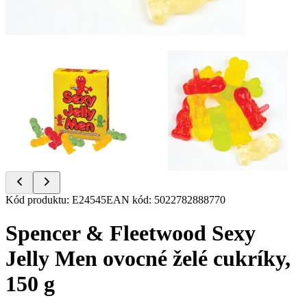
Item
Kód produktu
:
E24545
EAN kód
:
5022782888770
1
of
Spencer & Fleetwood Sexy
2
Jelly Men ovocné želé cukríky,
150 g