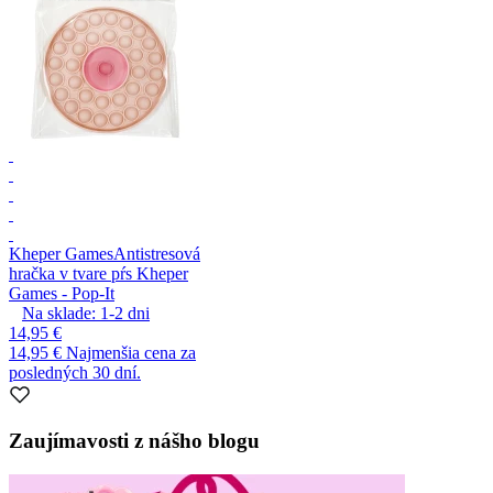
Kheper Games
Antistresová
hračka v tvare pŕs Kheper
Games - Pop-It
Na sklade:
1-2
dni
14,95 €
14,95 €
Najmenšia cena za
posledných 30 dní.
Zaujímavosti z nášho blogu