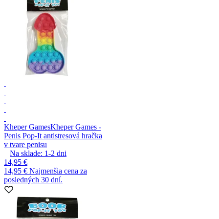
Kheper Games
Kheper Games -
Penis Pop-It antistresová hračka
v tvare penisu
Na sklade:
1-2
dni
14,95 €
14,95 €
Najmenšia cena za
posledných 30 dní.