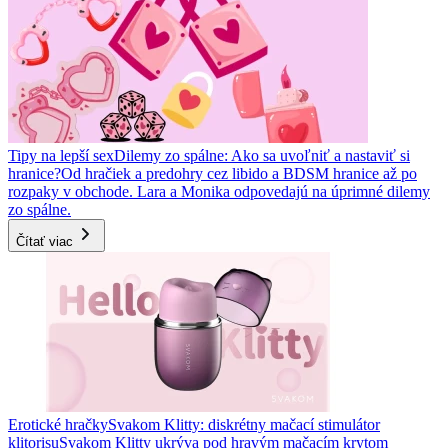
Tipy na lepší sex
Dilemy zo spálne: Ako sa uvoľniť a nastaviť si
hranice?
Od hračiek a predohry cez libido a BDSM hranice až po
rozpaky v obchode. Lara a Monika odpovedajú na úprimné dilemy
zo spálne.
Čítať viac
Erotické hračky
Svakom Klitty: diskrétny mačací stimulátor
klitorisu
Svakom Klitty ukrýva pod hravým mačacím krytom