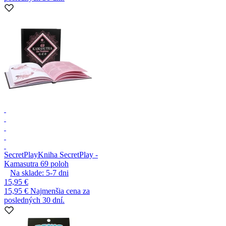
SecretPlay
Kniha SecretPlay -
Kamasutra 69 poloh
Na sklade:
5-7
dni
15,95 €
15,95 €
Najmenšia cena za
posledných 30 dní.