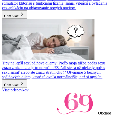
stimulátor klitorisu s funkciami lízania, sania, vibrácií a ovládania
cez aplikáciu na objavovanie nových pocitov.
Čítať viac
Tipy na lepší sex
Spálňové dilemy: Prečo moja túžba počas sexu
zrazu zmizne… a je to normálne?
Začali ste sa už niekedy počas
sexu smiať alebo ste zrazu stratili chuť? Otvárame 5 bežných
spálňových dilem, ktoré sú oveľa normálnejšie, než si myslíte.
Čítať viac
Viac príspevkov
Obchod