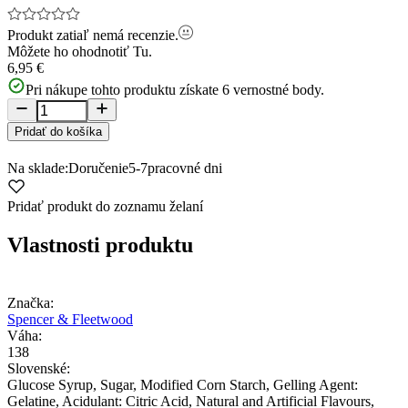
Produkt zatiaľ nemá recenzie.
Môžete ho ohodnotiť
Tu.
6,95 €
Pri nákupe tohto produktu získate
6
vernostné body.
Pridať do košíka
Na sklade:
Doručenie
5-7
pracovné dni
Pridať produkt do zoznamu želaní
Vlastnosti produktu
Značka:
Spencer & Fleetwood
Váha:
138
Slovenské:
Glucose Syrup, Sugar, Modified Corn Starch, Gelling Agent:
Gelatine, Acidulant: Citric Acid, Natural and Artificial Flavours,