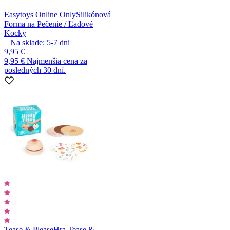
Easytoys Online Only
Silikónová
Forma na Pečenie / Ľadové
Kocky
Na sklade:
5-7
dni
9,95 €
9,95 €
Najmenšia cena za
posledných 30 dní.
Tease & Please
Hra Tease &