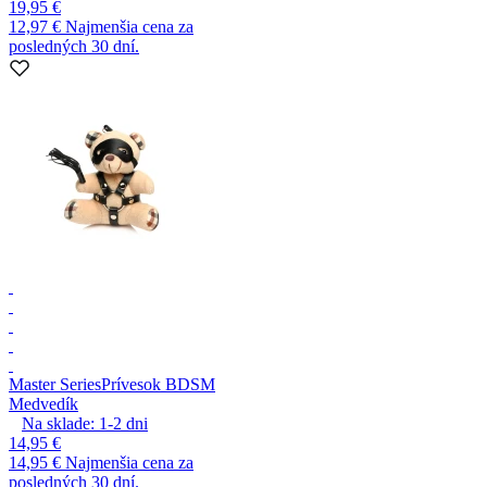
19,95 €
12,97 €
Najmenšia cena za
posledných 30 dní.
Master Series
Prívesok BDSM
Medvedík
Na sklade:
1-2
dni
14,95 €
14,95 €
Najmenšia cena za
posledných 30 dní.