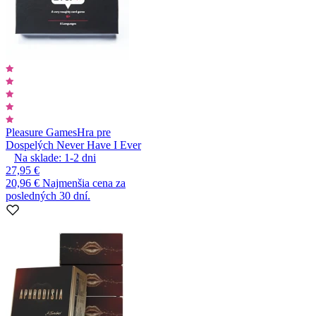
Pleasure Games
Hra pre
Dospelých Never Have I Ever
Na sklade:
1-2
dni
27,95 €
20,96 €
Najmenšia cena za
posledných 30 dní.