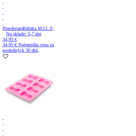
Pipedream
Bábika M.I.L.F.
Na sklade:
5-7
dni
34,95 €
34,95 €
Najmenšia cena za
posledných 30 dní.