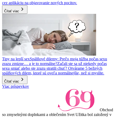
cez aplikáciu na objavovanie nových pocitov.
Čítať viac
Tipy na lepší sex
Spálňové dilemy: Prečo moja túžba počas sexu
zrazu zmizne… a je to normálne?
Začali ste sa už niekedy počas
sexu smiať alebo ste zrazu stratili chuť? Otvárame 5 bežných
spálňových dilem, ktoré sú oveľa normálnejšie, než si myslíte.
Čítať viac
Viac príspevkov
Obchod
so zmyselnými doplnkami a oblečením Svet Užitka bol založený v