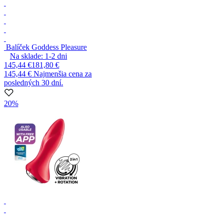
Balíček Goddess Pleasure
Na sklade:
1-2
dni
145,44 €
181,80 €
145,44 €
Najmenšia cena za
posledných 30 dní.
20%