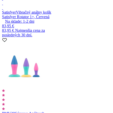
Satisfyer
Vibračný análny kolík
Satisfyer Rotator 1+, Červená
Na sklade:
1-2
dni
83,95 €
83,95 €
Najmenšia cena za
posledných 30 dní.