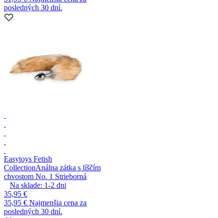
posledných 30 dní.
Easytoys Fetish
Collection
Análna zátka s líščím
chvostom No. 1 Strieborná
Na sklade:
1-2
dni
35,95 €
35,95 €
Najmenšia cena za
posledných 30 dní.