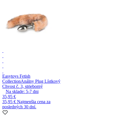
Easytoys Fetish
Collection
Análny Plug Lístkový
Chvost č. 3, strieborný
Na sklade:
5-7
dni
35,95 €
35,95 €
Najmenšia cena za
posledných 30 dní.