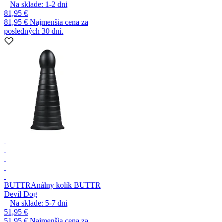
Na sklade:
1-2
dni
81,95 €
81,95 €
Najmenšia cena za
posledných 30 dní.
BUTTR
Análny kolík BUTTR
Devil Dog
Na sklade:
5-7
dni
51,95 €
51,95 €
Najmenšia cena za