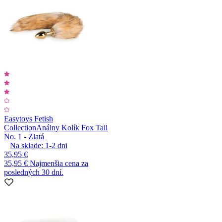
Easytoys Fetish
Collection
Análny Kolík Fox Tail
No. 1 - Zlatá
Na sklade:
1-2
dni
35,95 €
35,95 €
Najmenšia cena za
posledných 30 dní.