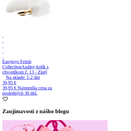
Easytoys Fetish
Collection
Análny kolík s
chvostíkom č. 13 - Zlatý
Na sklade:
1-2
dni
39,95 €
39,95 €
Najmenšia cena za
posledných 30 dní.
Zaujímavosti z nášho blogu