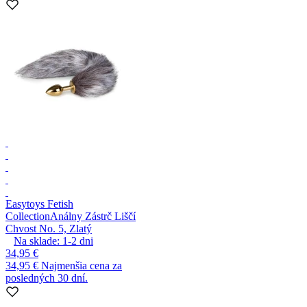
Easytoys Fetish
Collection
Análny Zástrč Liščí
Chvost No. 5, Zlatý
Na sklade:
1-2
dni
34,95 €
34,95 €
Najmenšia cena za
posledných 30 dní.