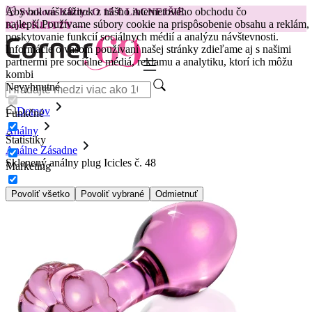
Aby bol váš zážitok z nášho internetového obchodu čo
😽
Svakom Klitty: O 15 € LACNEJŠIE
najlepší.
Používame súbory cookie na prispôsobenie obsahu a reklám,
Kód: KLITTY →
poskytovanie funkcií sociálnych médií a analýzu návštevnosti.
Informácie o vašom používaní našej stránky zdieľame aj s našimi
partnermi pre sociálne médiá, reklamu a analytiku, ktorí ich môžu
kombi
Nevyhnutné
Domov
Funkčné
Análny
Štatistiky
Análne Zásadne
Sklenený análny plug Icicles č. 48
Marketing
Povoliť všetko
Povoliť vybrané
Odmietnuť