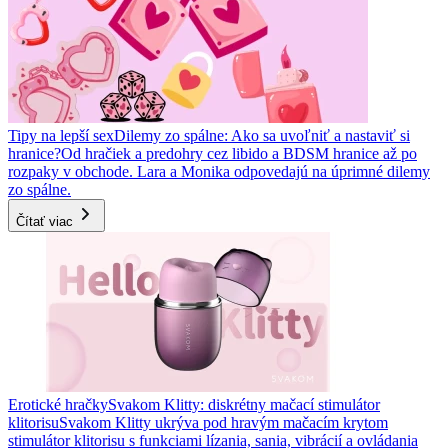
Tipy na lepší sex
Dilemy zo spálne: Ako sa uvoľniť a nastaviť si
hranice?
Od hračiek a predohry cez libido a BDSM hranice až po
rozpaky v obchode. Lara a Monika odpovedajú na úprimné dilemy
zo spálne.
Čítať viac
Erotické hračky
Svakom Klitty: diskrétny mačací stimulátor
klitorisu
Svakom Klitty ukrýva pod hravým mačacím krytom
stimulátor klitorisu s funkciami lízania, sania, vibrácií a ovládania