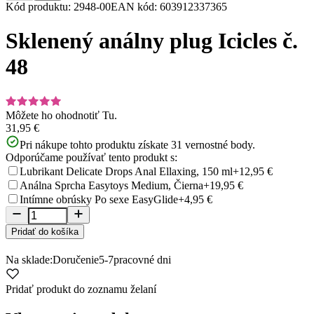
Item
Kód produktu
:
2948-00
EAN kód
:
603912337365
1
of
Sklenený análny plug Icicles č.
5
48
Môžete ho ohodnotiť
Tu.
31,95 €
Pri nákupe tohto produktu získate
31
vernostné body.
Odporúčame používať tento produkt s:
Lubrikant Delicate Drops Anal Ellaxing, 150 ml
+12,95 €
Análna Sprcha Easytoys Medium, Čierna
+19,95 €
Intímne obrúsky Po sexe EasyGlide
+4,95 €
Pridať do košíka
Na sklade:
Doručenie
5-7
pracovné dni
Pridať produkt do zoznamu želaní