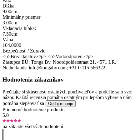
Áno
Dĺžka:
9.00cm
Minimálny priemer:
3.00cm
Vkladacia hĺbka:
7.50cm
Váha:
164.0000
Bezpečnosť / Zdravie:
<p>Brez ftalatov.</p> <p>Vodoodporen.</p>
Zástupca EÚ:
Tonga Bv
, Noordpolderstraat 21
, 4571 LR
,
Netherlands;
info@tongabv.com;
+31 0 115 566322;
Hodnotenia zákazníkov
Prečítajte si skúsenosti ostatných používateľov a podeľte sa o svoj
názor. Každá recenzia pomáha ostatným pri lepšom výbere a nám
pomáha zlepšovať sa!
Oddaj mnenje
Priemerné hodnotenie produktu
5.0
na základe všetkých hodnotení