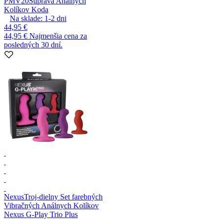
PMV20
Súprava Análnych
Kolíkov Koda
Na sklade:
1-2
dni
44,95 €
44,95 €
Najmenšia cena za
posledných 30 dní.
Nexus
Troj-dielny Set farebných
Vibračných Análnych Kolíkov
Nexus G-Play Trio Plus