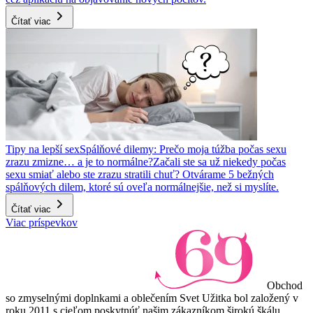
Čítať viac
Tipy na lepší sex
Spálňové dilemy: Prečo moja túžba počas sexu
zrazu zmizne… a je to normálne?
Začali ste sa už niekedy počas
sexu smiať alebo ste zrazu stratili chuť? Otvárame 5 bežných
spálňových dilem, ktoré sú oveľa normálnejšie, než si myslíte.
Čítať viac
Viac príspevkov
Obchod
so zmyselnými doplnkami a oblečením Svet Užitka bol založený v
roku 2011 s cieľom poskytnúť našim zákazníkom širokú škálu