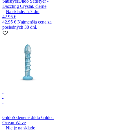
Satisfyer
Dildo Satisfyer -
Dazzling Crystal, čierne
Na sklade:
5-7
dni
42,95 €
42,95 €
Najmenšia cena za
posledných 30 dní.
Gildo
Sklenené dildo Gildo -
Ocean Wave
Nie je na sklade