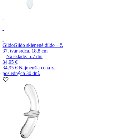
Gildo
Gildo sklenené dildo – č.
37, tvar srdca, 18,8 cm
Na sklade:
5-7
dni
34,95 €
34,95 €
Najmenšia cena za
posledných 30 dní.