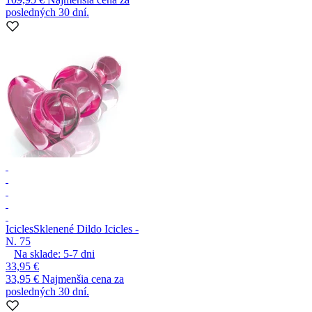
posledných 30 dní.
Icicles
Sklenené Dildo Icicles -
N. 75
Na sklade:
5-7
dni
33,95 €
33,95 €
Najmenšia cena za
posledných 30 dní.