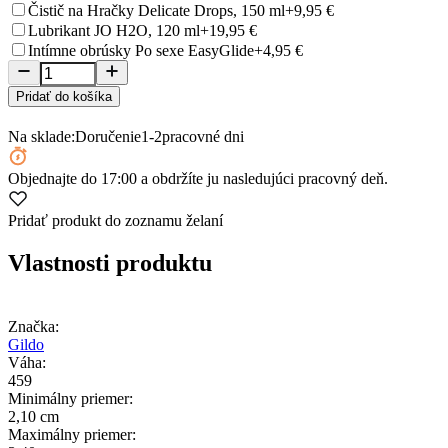
Čistič na Hračky Delicate Drops, 150 ml
+9,95 €
Lubrikant JO H2O, 120 ml
+19,95 €
Intímne obrúsky Po sexe EasyGlide
+4,95 €
Pridať do košíka
Na sklade:
Doručenie
1-2
pracovné dni
Objednajte
do 17:00
a obdržíte ju nasledujúci pracovný deň.
Pridať produkt do zoznamu želaní
Vlastnosti produktu
Značka:
Gildo
Váha:
459
Minimálny priemer:
2,10 cm
Maximálny priemer: