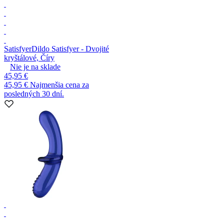
Satisfyer
Dildo Satisfyer - Dvojité
kryštálové, Číry
Nie je na sklade
45,95 €
45,95 €
Najmenšia cena za
posledných 30 dní.