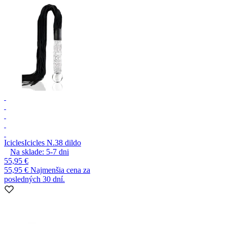
Icicles
Icicles N.38 dildo
Na sklade:
5-7
dni
55,95 €
55,95 €
Najmenšia cena za
posledných 30 dní.