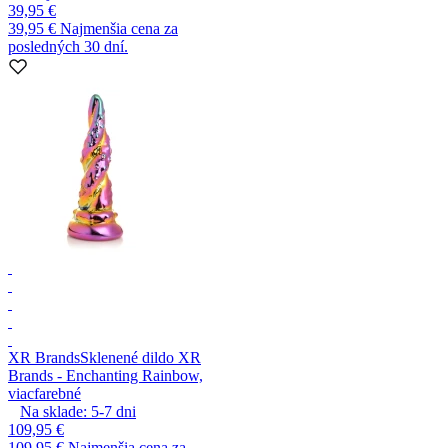
39,95 €
39,95 €
Najmenšia cena za
posledných 30 dní.
XR Brands
Sklenené dildo XR
Brands - Enchanting Rainbow,
viacfarebné
Na sklade:
5-7
dni
109,95 €
109,95 €
Najmenšia cena za