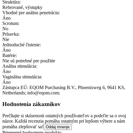
Štruktúra:
Rebrované, výstupky
Vhodné pre análnu penetráciu:
Áno
Scrotum:
No
Prísavka:
Nie
Jednoduché čistenie:
Áno
Batérie:
Nie sú potrebné pre použitie
Análna stimulácia:
Áno
Vaginálna stimulácia:
Áno
Zástupca EÚ:
EQOM Purchasing B.V.
, Phoenixweg 6
, 9641 KS
,
Netherlands;
info@eqom.com;
Hodnotenia zákazníkov
Prečítajte si skúsenosti ostatných používateľov a podeľte sa o svoj
názor. Každá recenzia pomáha ostatným pri lepšom výbere a nám
pomáha zlepšovať sa!
Oddaj mnenje
Priemerné hodnotenie produktu