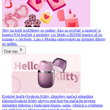
Tipy na lepší sex
Dilemy zo spálne: Ako sa uvoľniť a nastaviť si
hranice?
Od hračiek a predohry cez libido a BDSM hranice až po
rozpaky v obchode. Lara a Monika odpovedajú na úprimné dilemy
zo spálne.
Čítať viac
Erotické hračky
Svakom Klitty: diskrétny mačací stimulátor
klitorisu
Svakom Klitty ukrýva pod hravým mačacím krytom
stimulátor klitorisu s funkciami lízania, sania, vibrácií a ovládania
cez aplikáciu na objavovanie nových pocitov.