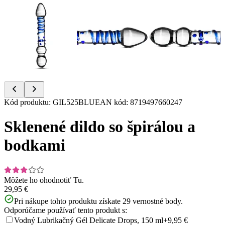
Item
Kód produktu
:
GIL525BLU
EAN kód
:
8719497660247
1
of
Sklenené dildo so špirálou a
8
bodkami
Môžete ho ohodnotiť
Tu.
29,95 €
Pri nákupe tohto produktu získate
29
vernostné body.
Odporúčame používať tento produkt s:
Vodný Lubrikačný Gél Delicate Drops, 150 ml
+9,95 €