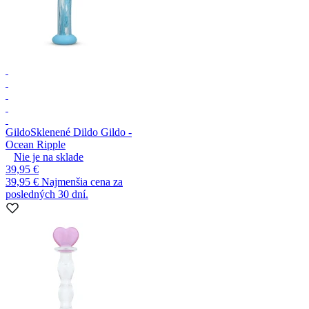
Gildo
Sklenené Dildo Gildo -
Ocean Ripple
Nie je na sklade
39,95 €
39,95 €
Najmenšia cena za
posledných 30 dní.