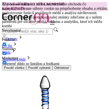
Aby bol váš zážitok z nášho internetového obchodu čo
😽
Svakom Klitty: O 15 € LACNEJŠIE
najlepší.
Používame súbory cookie na prispôsobenie obsahu a reklám,
Kód: KLITTY →
poskytovanie funkcií sociálnych médií a analýzu návštevnosti.
Informácie o vašom používaní našej stránky zdieľame aj s našimi
partnermi pre sociálne médiá, reklamu a analytiku, ktorí ich môžu
kombi
Nevyhnutné
Domov
Funkčné
Pre ňu
Štatistiky
Dildá
Marketing
Sklenené Dildá
Sklenené dildo so špirálou a bodkami
Povoliť všetko
Povoliť vybrané
Odmietnuť