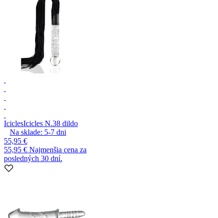
Icicles
Icicles N.38 dildo
Na sklade:
5-7
dni
55,95 €
55,95 €
Najmenšia cena za
posledných 30 dní.