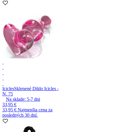
Icicles
Sklenené Dildo Icicles -
N. 75
Na sklade:
5-7
dni
33,95 €
33,95 €
Najmenšia cena za
posledných 30 dní.