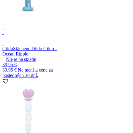
Gildo
Sklenené Dildo Gildo -
Ocean Ripple
Nie je na sklade
39,95 €
39,95 €
Najmenšia cena za
posledných 30 dní.