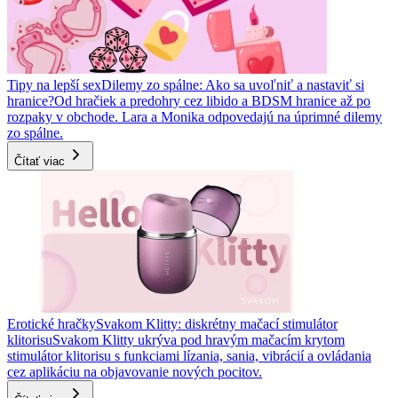
Tipy na lepší sex
Dilemy zo spálne: Ako sa uvoľniť a nastaviť si
hranice?
Od hračiek a predohry cez libido a BDSM hranice až po
rozpaky v obchode. Lara a Monika odpovedajú na úprimné dilemy
zo spálne.
Čítať viac
Erotické hračky
Svakom Klitty: diskrétny mačací stimulátor
klitorisu
Svakom Klitty ukrýva pod hravým mačacím krytom
stimulátor klitorisu s funkciami lízania, sania, vibrácií a ovládania
cez aplikáciu na objavovanie nových pocitov.