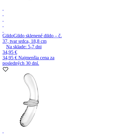
Gildo
Gildo sklenené dildo – č.
37, tvar srdca, 18,8 cm
Na sklade:
5-7
dni
34,95 €
34,95 €
Najmenšia cena za
posledných 30 dní.