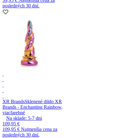
39,95 €
Najmenšia cena za
posledných 30 dní.
XR Brands
Sklenené dildo XR
Brands - Enchanting Rainbow,
viacfarebné
Na sklade:
5-7
dni
109,95 €
109,95 €
Najmenšia cena za
posledných 30 dní.