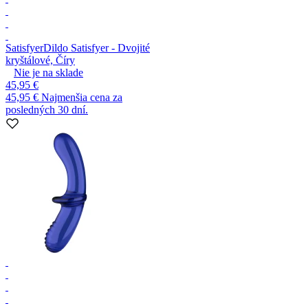
Satisfyer
Dildo Satisfyer - Dvojité
kryštálové, Číry
Nie je na sklade
45,95 €
45,95 €
Najmenšia cena za
posledných 30 dní.