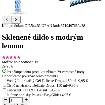
Item
Kód produktu
:
GIL544BLU
EAN kód
:
8719497660438
1
of
Sklenené dildo s modrým
9
lemom
Môžete ho ohodnotiť
Tu.
29,95 €
Pri nákupe tohto produktu získate
29
vernostné body.
Odporúčame používať tento produkt s:
Vodný Lubrikačný Gél Delicate Drops, 150 ml
+9,95 €
Čistič na Hračky Delicate Drops, 150 ml
+9,95 €
Lubrikant JO H2O, 120 ml
+19,95 €
Intímne obrúsky Po sexe EasyGlide
+4,95 €