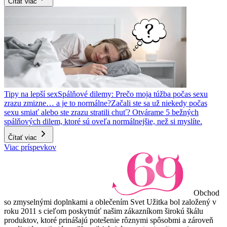
Čítať viac
Tipy na lepší sex
Spálňové dilemy: Prečo moja túžba počas sexu
zrazu zmizne… a je to normálne?
Začali ste sa už niekedy počas
sexu smiať alebo ste zrazu stratili chuť? Otvárame 5 bežných
spálňových dilem, ktoré sú oveľa normálnejšie, než si myslíte.
Čítať viac
Viac príspevkov
Obchod
so zmyselnými doplnkami a oblečením Svet Užitka bol založený v
roku 2011 s cieľom poskytnúť našim zákazníkom širokú škálu
produktov, ktoré prinášajú potešenie rôznymi spôsobmi a zároveň