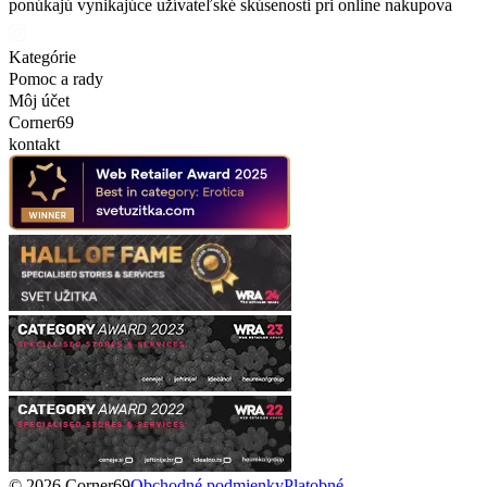
ponúkajú vynikajúce užívateľské skúsenosti pri online nakupova
Kategórie
Pomoc a rady
Môj účet
Corner69
kontakt
© 2026 Corner69
Obchodné podmienky
Platobné