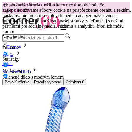
Aby bol váš zážitok z nášho internetového obchodu čo
😽
Svakom Klitty: O 15 € LACNEJŠIE
najlepší.
Používame súbory cookie na prispôsobenie obsahu a reklám,
Kód: KLITTY →
poskytovanie funkcií sociálnych médií a analýzu návštevnosti.
Informácie o vašom používaní našej stránky zdieľame aj s našimi
partnermi pre sociálne médiá, reklamu a analytiku, ktorí ich môžu
kombi
Nevyhnutné
Domov
Funkčné
Pre ňu
Štatistiky
Dildá
Marketing
Sklenené Dildá
Sklenené dildo s modrým lemom
Povoliť všetko
Povoliť vybrané
Odmietnuť