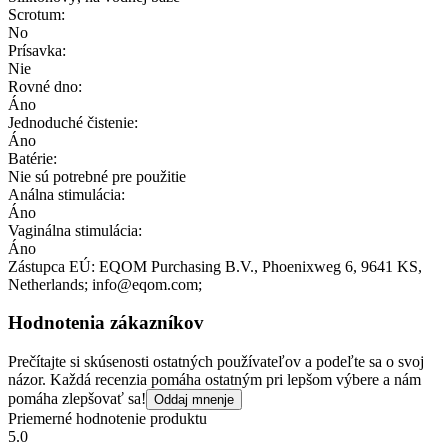
Scrotum:
No
Prísavka:
Nie
Rovné dno:
Áno
Jednoduché čistenie:
Áno
Batérie:
Nie sú potrebné pre použitie
Análna stimulácia:
Áno
Vaginálna stimulácia:
Áno
Zástupca EÚ:
EQOM Purchasing B.V.
, Phoenixweg 6
, 9641 KS
,
Netherlands;
info@eqom.com;
Hodnotenia zákazníkov
Prečítajte si skúsenosti ostatných používateľov a podeľte sa o svoj
názor. Každá recenzia pomáha ostatným pri lepšom výbere a nám
pomáha zlepšovať sa!
Oddaj mnenje
Priemerné hodnotenie produktu
5.0