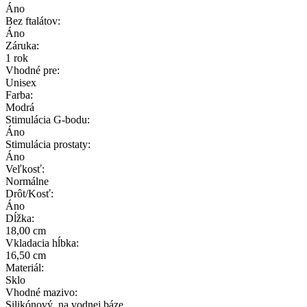
Áno
Bez ftalátov:
Áno
Záruka:
1 rok
Vhodné pre:
Unisex
Farba:
Modrá
Stimulácia G-bodu:
Áno
Stimulácia prostaty:
Áno
Veľkosť:
Normálne
Drôt/Kosť:
Áno
Dĺžka:
18,00 cm
Vkladacia hĺbka:
16,50 cm
Materiál:
Sklo
Vhodné mazivo:
Silikónový, na vodnej báze