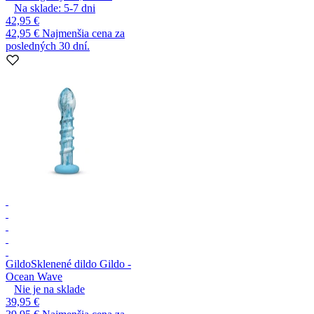
Na sklade:
5-7
dni
42,95 €
42,95 €
Najmenšia cena za
posledných 30 dní.
Gildo
Sklenené dildo Gildo -
Ocean Wave
Nie je na sklade
39,95 €