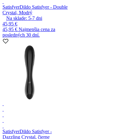
Satisfyer
Dildo Satisfyer - Double
Crystal, Modrý
Na sklade:
5-7
dni
45,95 €
45,95 €
Najmenšia cena za
posledných 30 dní.
Satisfyer
Dildo Satisfyer -
Dazzling Crystal, čierne