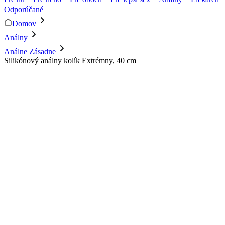
Odporúčané
Domov
Análny
Análne Zásadne
Silikónový análny kolík Extrémny, 40 cm