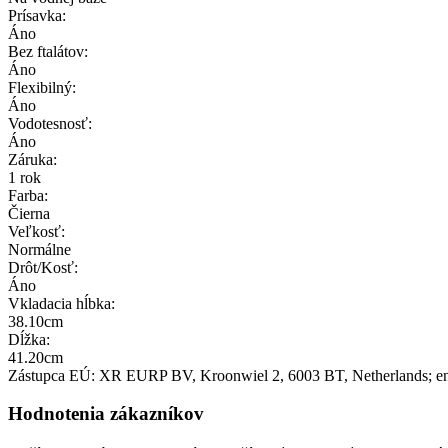
Prísavka:
Áno
Bez ftalátov:
Áno
Flexibilný:
Áno
Vodotesnosť:
Áno
Záruka:
1 rok
Farba:
Čierna
Veľkosť:
Normálne
Drôt/Kosť:
Áno
Vkladacia hĺbka:
38.10cm
Dĺžka:
41.20cm
Zástupca EÚ:
XR EURP BV
, Kroonwiel 2
, 6003 BT
, Netherlands;
e
Hodnotenia zákazníkov