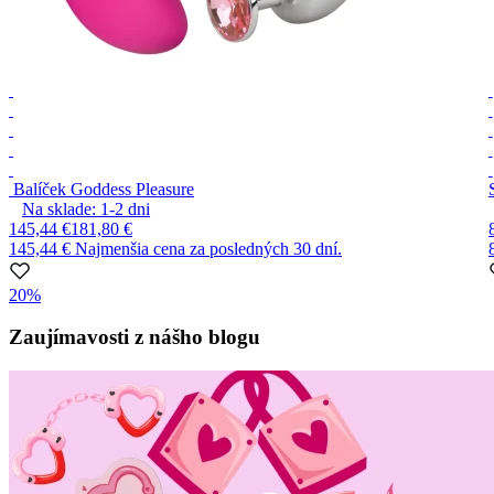
Balíček Goddess Pleasure
Na sklade:
1-2
dni
145,44 €
181,80 €
145,44 €
Najmenšia cena za posledných 30 dní.
20%
Item
1
Zaujímavosti z nášho blogu
of
10