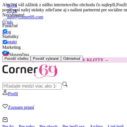
Aby bol váš zážitok z nášho internetového obchodu čo najlepší.
Použí
16,7k
používaní našej stránky zdieľame aj s našimi partnermi pre sociálne 
25,2k
Nevyhnutné
info@corner69.com
O nás
Funkčné
Blog
Štatistiky
Kontakt
Marketing
Slovenčina
Povoliť všetko
Povoliť vybrané
Odmietnuť
😽
Svakom Klitty: O 15 € LACNEJŠIE
Kód: KLITTY →
Profil
Zoznam prianí
Pre ňu
Pre neho
Pre oboch
Pre lepší sex
Análny
Liekáreň