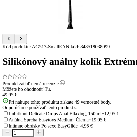
Item
Kód produktu
:
AG513-Small
EAN kód
:
848518038999
1
of
Silikónový análny kolík Extrém
5
Produkt zatiaľ nemá recenzie.
Môžete ho ohodnotiť
Tu.
49,95 €
Pri nákupe tohto produktu získate
49
vernostné body.
Odporúčame používať tento produkt s:
Lubrikant Delicate Drops Anal Ellaxing, 150 ml
+12,95 €
Análna Sprcha Easytoys Medium, Čierna
+19,95 €
Intímne obrúsky Po sexe EasyGlide
+4,95 €