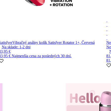
Satisfyer
Vibračný análny kolík Satisfyer Rotator 1+, Červená
Ne
Na sklade:
1-2
dni
Ne
83,95 €
83,95 €
Najmenšia cena za posledných 30 dní.
81
81