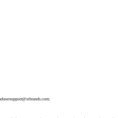
ndusersupport@xrbrands.com;