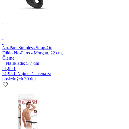
No-Parts
Strapless Strap-On
Dildo No-Parts - Morgan, 22 cm,
Čierne
Na sklade:
5-7
dni
51,95 €
51,95 €
Najmenšia cena za
posledných 30 dní.