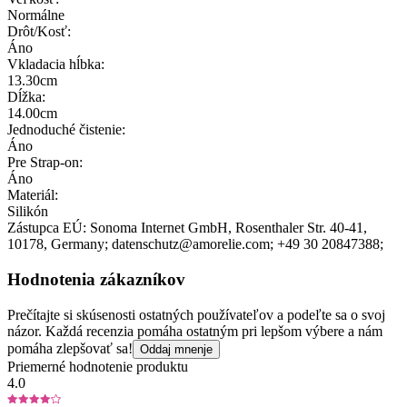
Normálne
Drôt/Kosť:
Áno
Vkladacia hĺbka:
13.30cm
Dĺžka:
14.00cm
Jednoduché čistenie:
Áno
Pre Strap-on:
Áno
Materiál:
Silikón
Zástupca EÚ:
Sonoma Internet GmbH
, Rosenthaler Str. 40-41
,
10178
, Germany;
datenschutz@amorelie.com;
+49 30 20847388;
Hodnotenia zákazníkov
Prečítajte si skúsenosti ostatných používateľov a podeľte sa o svoj
názor. Každá recenzia pomáha ostatným pri lepšom výbere a nám
pomáha zlepšovať sa!
Oddaj mnenje
Priemerné hodnotenie produktu
4.0