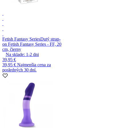
Fetish Fantasy Series
Dutý strap-
on Fetish Fantasy Series - FF, 20
cm, čierny
Na sklade:
1-2
dni
39,95 €
39,95 €
Najmenšia cena za
posledných 30 dní.