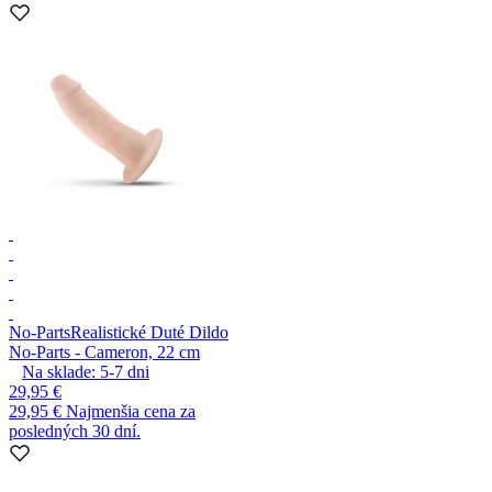
No-Parts
Realistické Duté Dildo
No-Parts - Cameron, 22 cm
Na sklade:
5-7
dni
29,95 €
29,95 €
Najmenšia cena za
posledných 30 dní.