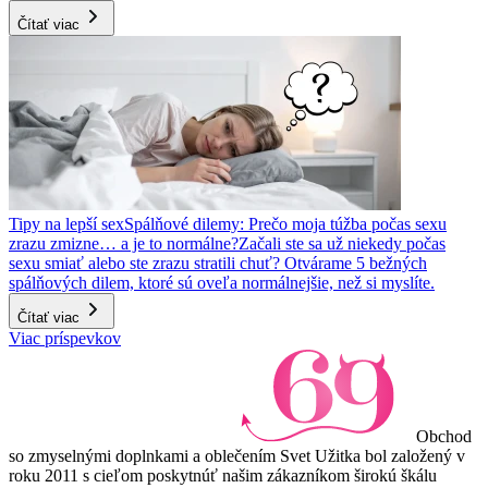
Čítať viac
Tipy na lepší sex
Spálňové dilemy: Prečo moja túžba počas sexu
zrazu zmizne… a je to normálne?
Začali ste sa už niekedy počas
sexu smiať alebo ste zrazu stratili chuť? Otvárame 5 bežných
spálňových dilem, ktoré sú oveľa normálnejšie, než si myslíte.
Čítať viac
Viac príspevkov
Obchod
so zmyselnými doplnkami a oblečením Svet Užitka bol založený v
roku 2011 s cieľom poskytnúť našim zákazníkom širokú škálu