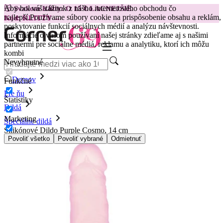
Aby bol váš zážitok z nášho internetového obchodu čo
😽
Svakom Klitty: O 15 € LACNEJŠIE
najlepší.
Používame súbory cookie na prispôsobenie obsahu a reklám,
Kód: KLITTY →
poskytovanie funkcií sociálnych médií a analýzu návštevnosti.
Informácie o vašom používaní našej stránky zdieľame aj s našimi
partnermi pre sociálne médiá, reklamu a analytiku, ktorí ich môžu
kombi
Nevyhnutné
Domov
Funkčné
Pre ňu
Štatistiky
Dildá
Marketing
Špeciálne dildá
Silikónové Dildo Purple Cosmo, 14 cm
Povoliť všetko
Povoliť vybrané
Odmietnuť