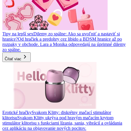
Tipy na lepší sex
Dilemy zo spálne: Ako sa uvoľniť a nastaviť si
hranice?
Od hračiek a predohry cez libido a BDSM hranice až po
rozpaky v obchode. Lara a Monika odpovedajú na úprimné dilemy
zo spálne.
Čítať viac
Erotické hračky
Svakom Klitty: diskrétny mačací stimulátor
klitorisu
Svakom Klitty ukrýva pod hravým mačacím krytom
stimulátor klitorisu s funkciami lízania, sania, vibrácií a ovládania
cez aplikáciu na objavovanie nových pocitov.