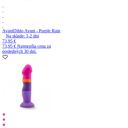
Avant
Dildo Avant - Purple Rain
Na sklade:
1-2
dni
73,95 €
73,95 €
Najmenšia cena za
posledných 30 dní.