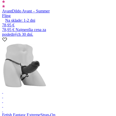
Avant
Dildo Avant – Summer
Fling
Na sklade:
1-2
dni
78,95 €
78,95 €
Najmenšia cena za
posledných 30 dní.
Fetish Fantasy Extreme
Strap-On