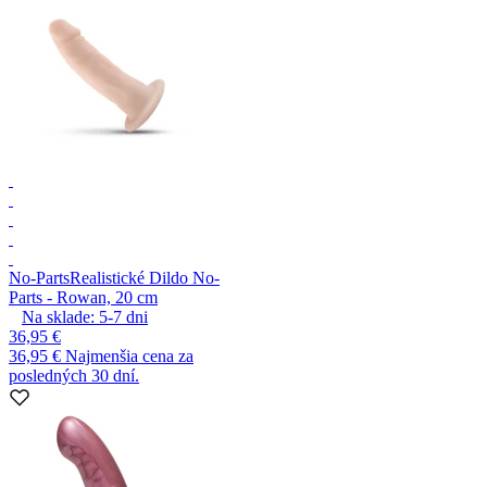
No-Parts
Realistické Dildo No-
Parts - Rowan, 20 cm
Na sklade:
5-7
dni
36,95 €
36,95 €
Najmenšia cena za
posledných 30 dní.