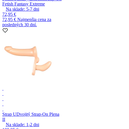
Fetish Fantasy Extreme
Na sklade:
5-7
dni
72,95 €
72,95 €
Najmenšia cena za
posledných 30 dní.
Strap U
Dvojitý Strap-On Plena
II
Na sklade:
1-2
dni