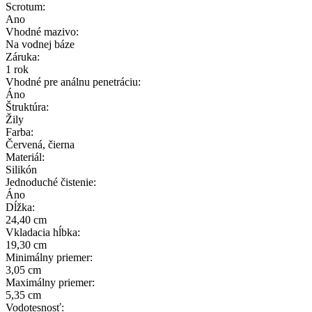
Scrotum:
Ano
Vhodné mazivo:
Na vodnej báze
Záruka:
1 rok
Vhodné pre análnu penetráciu:
Áno
Štruktúra:
Žily
Farba:
Červená, čierna
Materiál:
Silikón
Jednoduché čistenie:
Áno
Dĺžka:
24,40 cm
Vkladacia hĺbka:
19,30 cm
Minimálny priemer:
3,05 cm
Maximálny priemer:
5,35 cm
Vodotesnosť: