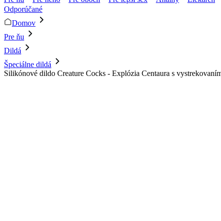
Odporúčané
Domov
Pre ňu
Dildá
Špeciálne dildá
Silikónové dildo Creature Cocks - Explózia Centaura s vystrekovaní