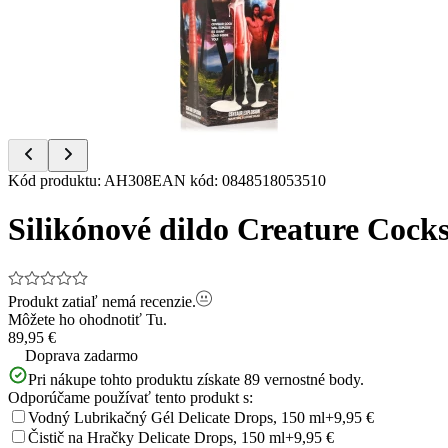
of
8
Item
Kód produktu
:
AH308
EAN kód
:
0848518053510
1
of
Silikónové dildo Creature Cock
8
Produkt zatiaľ nemá recenzie.
Môžete ho ohodnotiť
Tu.
89,95 €
Doprava zadarmo
Pri nákupe tohto produktu získate
89
vernostné body.
Odporúčame používať tento produkt s:
Vodný Lubrikačný Gél Delicate Drops, 150 ml
+9,95 €
Čistič na Hračky Delicate Drops, 150 ml
+9,95 €