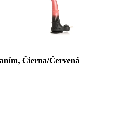
ovaním, Čierna/Červená