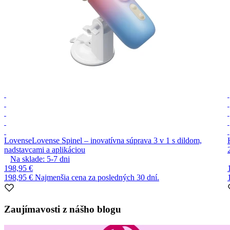
Lovense
Lovense Spinel – inovatívna súprava 3 v 1 s dildom,
nadstavcami a aplikáciou
Na sklade:
5-7
dni
198,95 €
198,95 €
Najmenšia cena za posledných 30 dní.
Item
1
Zaujímavosti z nášho blogu
of
10