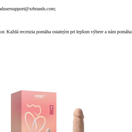
ndusersupport@xrbrands.com;
 názor. Každá recenzia pomáha ostatným pri lepšom výbere a nám pomáha