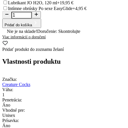
Lubrikant JO H2O, 120 ml
+19,95 €
Intímne obrúsky Po sexe EasyGlide
+4,95 €
Pridať do košíka
Nie je na sklade!
Doručenie: Skontrolujte
Viac informácií o doručení
Pridať produkt do zoznamu želaní
Vlastnosti produktu
Značka:
Creature Cocks
Váha:
1
Penetrácia:
Áno
Vhodné pre:
Unisex
Prísavka:
Áno