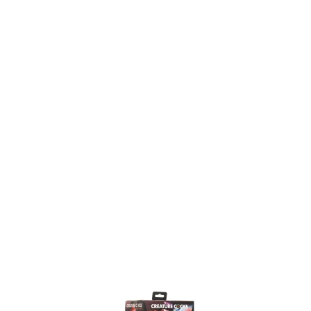
Item
1