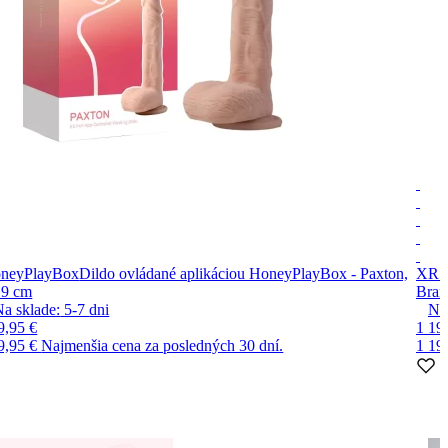
neyPlayBox
Dildo ovládané aplikáciou HoneyPlayBox - Paxton,
XR B
.9 cm
Bran
Na sklade:
5-7
dni
Na
9,95 €
1 19
9,95 €
Najmenšia cena za posledných 30 dní.
1 19