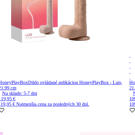
HoneyPlayBox
Dildo ovládané aplikáciou HoneyPlayBox - Luis,
Ho
21.99 cm
21
Na sklade:
5-7
dni
119,95 €
10
119,95 €
Najmenšia cena za posledných 30 dní.
10