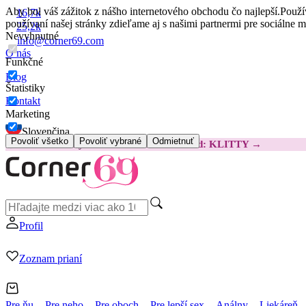
Aby bol váš zážitok z nášho internetového obchodu čo najlepší.
Použí
16,7k
používaní našej stránky zdieľame aj s našimi partnermi pre sociálne 
25,2k
Nevyhnutné
info@corner69.com
O nás
Funkčné
Blog
Štatistiky
Kontakt
Marketing
Slovenčina
Povoliť všetko
Povoliť vybrané
Odmietnuť
😽
Svakom Klitty: O 15 € LACNEJŠIE
Kód: KLITTY →
Profil
Zoznam prianí
Pre ňu
Pre neho
Pre oboch
Pre lepší sex
Análny
Liekáreň