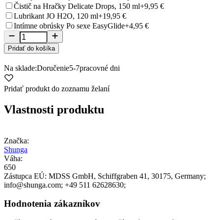
Čistič na Hračky Delicate Drops, 150 ml
+9,95 €
Lubrikant JO H2O, 120 ml
+19,95 €
Intímne obrúsky Po sexe EasyGlide
+4,95 €
Pridať do košíka
Na sklade:
Doručenie
5-7
pracovné dni
Pridať produkt do zoznamu želaní
Vlastnosti produktu
Značka:
Shunga
Váha:
650
Zástupca EÚ:
MDSS GmbH
, Schiffgraben 41
, 30175
, Germany;
info@shunga.com;
+49 511 62628630;
Hodnotenia zákazníkov