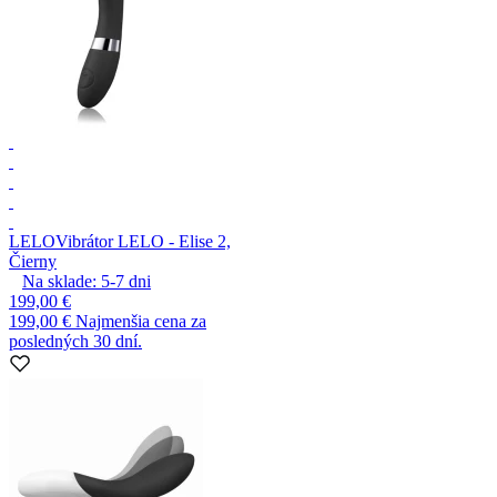
LELO
Vibrátor LELO - Elise 2,
Čierny
Na sklade:
5-7
dni
199,00 €
199,00 €
Najmenšia cena za
posledných 30 dní.