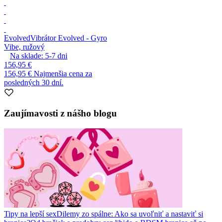
Evolved
Vibrátor Evolved - Gyro
Vibe, ružový
Na sklade:
5-7
dni
156,95 €
156,95 €
Najmenšia cena za
posledných 30 dní.
Zaujímavosti z nášho blogu
Tipy na lepší sex
Dilemy zo spálne: Ako sa uvoľniť a nastaviť si