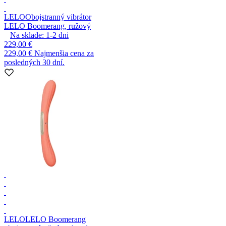
LELO
Obojstranný vibrátor
LELO Boomerang, ružový
Na sklade:
1-2
dni
229,00 €
229,00 €
Najmenšia cena za
posledných 30 dní.
LELO
LELO Boomerang