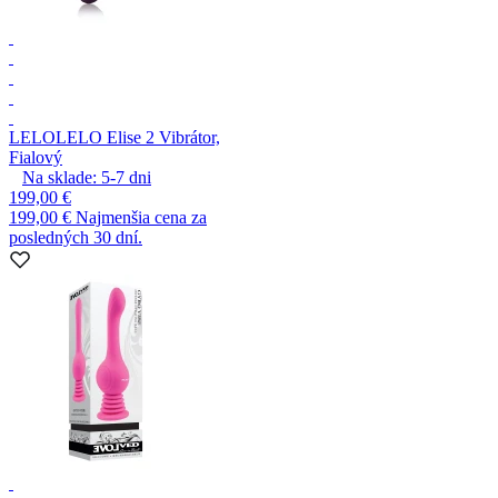
LELO
LELO Elise 2 Vibrátor,
Fialový
Na sklade:
5-7
dni
199,00 €
199,00 €
Najmenšia cena za
posledných 30 dní.