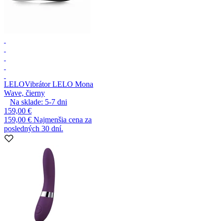
LELO
Vibrátor LELO Mona
Wave, čierny
Na sklade:
5-7
dni
159,00 €
159,00 €
Najmenšia cena za
posledných 30 dní.