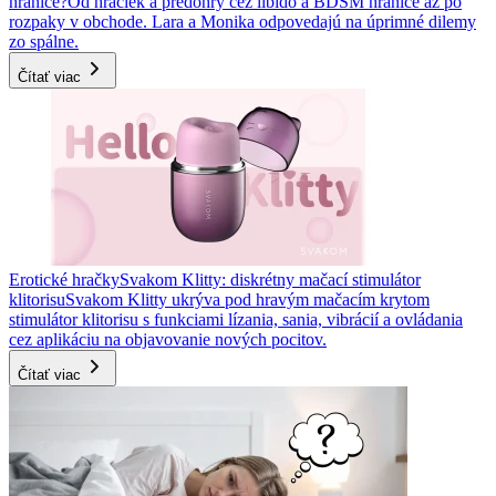
hranice?
Od hračiek a predohry cez libido a BDSM hranice až po
rozpaky v obchode. Lara a Monika odpovedajú na úprimné dilemy
zo spálne.
Čítať viac
Erotické hračky
Svakom Klitty: diskrétny mačací stimulátor
klitorisu
Svakom Klitty ukrýva pod hravým mačacím krytom
stimulátor klitorisu s funkciami lízania, sania, vibrácií a ovládania
cez aplikáciu na objavovanie nových pocitov.
Čítať viac