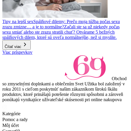
Tipy na lepší sex
Spálňové dilemy: Prečo moja túžba počas sexu
zrazu zmizne… a je to normálne?
Začali ste sa už niekedy počas
sexu smiať alebo ste zrazu stratili chuť? Otvárame 5 bežných
spálňových dilem, ktoré sú oveľa normálnejšie, než si myslíte.
Čítať viac
Viac príspevkov
Obchod
so zmyselnými doplnkami a oblečením Svet Užitka bol založený v
roku 2011 s cieľom poskytnúť našim zákazníkom širokú škálu
produktov, ktoré prinášajú potešenie rôznymi spôsobmi a zároveň
ponúkajú vynikajúce užívateľské skúsenosti pri online nakupova
Kategórie
Pomoc a rady
Môj účet