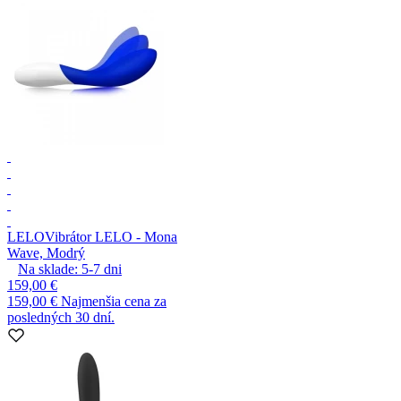
LELO
Vibrátor LELO - Mona
Wave, Modrý
Na sklade:
5-7
dni
159,00 €
159,00 €
Najmenšia cena za
posledných 30 dní.