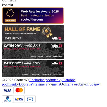
Corner69
kontakt
© 2026 Corner69
Obchodné podmienky
Platobné
podmienky
Doprava
Vrátenie a výmena
Ochrana osobných údajov