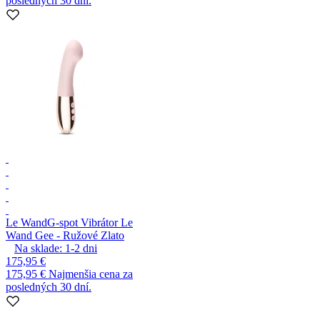
posledných 30 dní.
Le Wand
G-spot Vibrátor Le
Wand Gee - Ružové Zlato
Na sklade:
1-2
dni
175,95 €
175,95 €
Najmenšia cena za
posledných 30 dní.