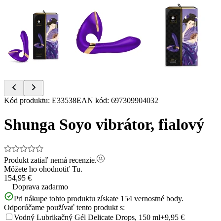
Item
Kód produktu
:
E33538
EAN kód
:
697309904032
1
of
Shunga Soyo vibrátor, fialový
8
Produkt zatiaľ nemá recenzie.
Môžete ho ohodnotiť
Tu.
154,95 €
Doprava zadarmo
Pri nákupe tohto produktu získate
154
vernostné body.
Odporúčame používať tento produkt s:
Vodný Lubrikačný Gél Delicate Drops, 150 ml
+9,95 €