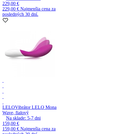
229,00 €
229,00 €
Najmenšia cena za
posledných 30 dní.
LELO
Vibrátor LELO Mona
Wave, fialový
Na sklade:
5-7
dni
159,00 €
159,00 €
Najmenšia cena za