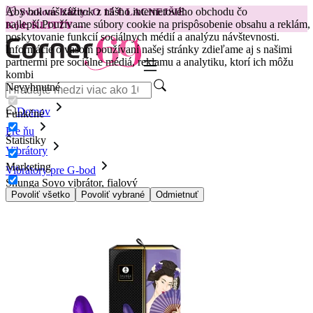
Aby bol váš zážitok z nášho internetového obchodu čo
😽
Svakom Klitty: O 15 € LACNEJŠIE
najlepší.
Používame súbory cookie na prispôsobenie obsahu a reklám,
Kód: KLITTY →
poskytovanie funkcií sociálnych médií a analýzu návštevnosti.
Informácie o vašom používaní našej stránky zdieľame aj s našimi
partnermi pre sociálne médiá, reklamu a analytiku, ktorí ich môžu
kombi
Nevyhnutné
Domov
Funkčné
Pre ňu
Štatistiky
Vibrátory
Marketing
Vibrátory pre G-bod
Shunga Soyo vibrátor, fialový
Povoliť všetko
Povoliť vybrané
Odmietnuť