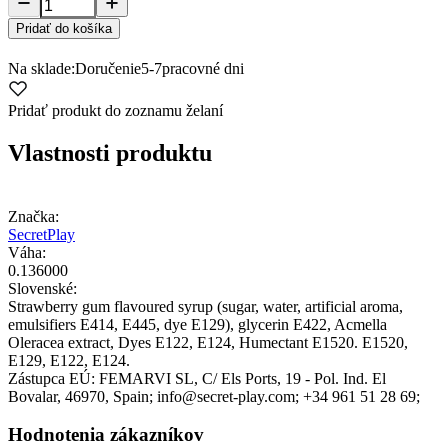
Pridať do košíka
Na sklade:
Doručenie
5-7
pracovné dni
Pridať produkt do zoznamu želaní
Vlastnosti produktu
Značka:
SecretPlay
Váha:
0.136000
Slovenské:
Strawberry gum flavoured syrup (sugar, water, artificial aroma,
emulsifiers E414, E445, dye E129), glycerin E422, Acmella
Oleracea extract, Dyes E122, E124, Humectant E1520. E1520,
E129, E122, E124.
Zástupca EÚ:
FEMARVI SL
, C/ Els Ports, 19 - Pol. Ind. El
Bovalar
, 46970
, Spain;
info@secret-play.com;
+34 961 51 28 69;
Hodnotenia zákazníkov