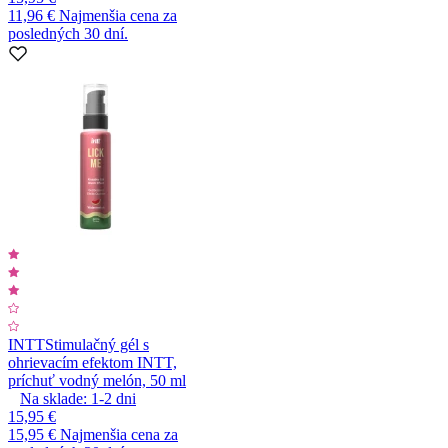
11,96 €
Najmenšia cena za
posledných 30 dní.
INTT
Stimulačný gél s
ohrievacím efektom INTT,
príchuť vodný melón, 50 ml
Na sklade:
1-2
dni
15,95 €
15,95 €
Najmenšia cena za