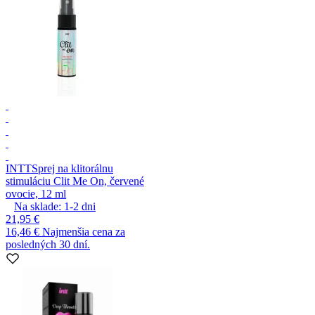
INTT
Sprej na klitorálnu
stimuláciu Clit Me On, červené
ovocie, 12 ml
Na sklade:
1-2
dni
21,95 €
16,46 €
Najmenšia cena za
posledných 30 dní.