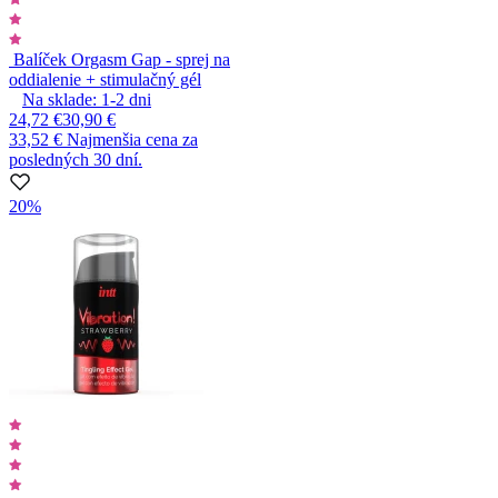
Balíček Orgasm Gap - sprej na
oddialenie + stimulačný gél
Na sklade:
1-2
dni
24,72 €
30,90 €
33,52 €
Najmenšia cena za
posledných 30 dní.
20%