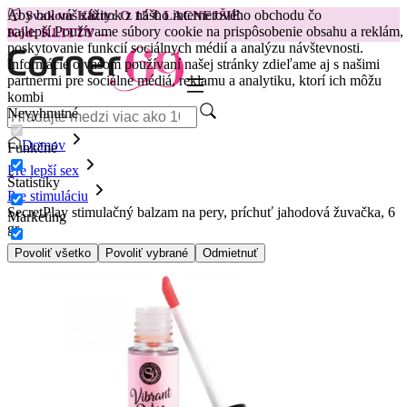
Aby bol váš zážitok z nášho internetového obchodu čo
😽
Svakom Klitty: O 15 € LACNEJŠIE
najlepší.
Používame súbory cookie na prispôsobenie obsahu a reklám,
Kód: KLITTY →
poskytovanie funkcií sociálnych médií a analýzu návštevnosti.
Informácie o vašom používaní našej stránky zdieľame aj s našimi
partnermi pre sociálne médiá, reklamu a analytiku, ktorí ich môžu
kombi
Nevyhnutné
Domov
Funkčné
Pre lepší sex
Štatistiky
Pre stimuláciu
SecretPlay stimulačný balzam na pery, príchuť jahodová žuvačka, 6
Marketing
gr
Povoliť všetko
Povoliť vybrané
Odmietnuť