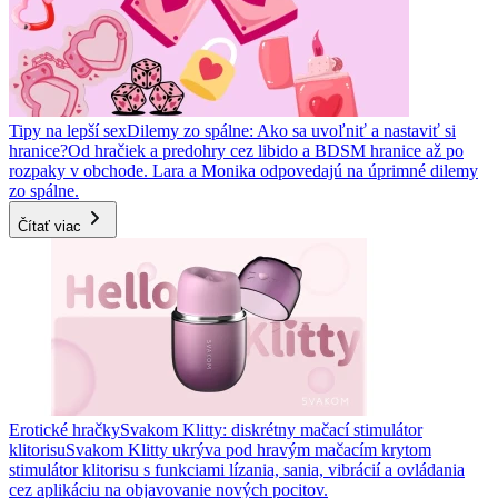
Tipy na lepší sex
Dilemy zo spálne: Ako sa uvoľniť a nastaviť si
hranice?
Od hračiek a predohry cez libido a BDSM hranice až po
rozpaky v obchode. Lara a Monika odpovedajú na úprimné dilemy
zo spálne.
Čítať viac
Erotické hračky
Svakom Klitty: diskrétny mačací stimulátor
klitorisu
Svakom Klitty ukrýva pod hravým mačacím krytom
stimulátor klitorisu s funkciami lízania, sania, vibrácií a ovládania
cez aplikáciu na objavovanie nových pocitov.