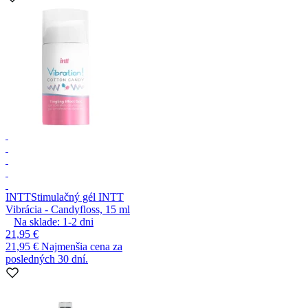
INTT
Stimulačný gél INTT
Vibrácia - Candyfloss, 15 ml
Na sklade:
1-2
dni
21,95 €
21,95 €
Najmenšia cena za
posledných 30 dní.