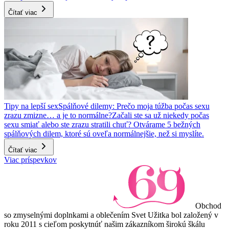
Čítať viac
Tipy na lepší sex
Spálňové dilemy: Prečo moja túžba počas sexu
zrazu zmizne… a je to normálne?
Začali ste sa už niekedy počas
sexu smiať alebo ste zrazu stratili chuť? Otvárame 5 bežných
spálňových dilem, ktoré sú oveľa normálnejšie, než si myslíte.
Čítať viac
Viac príspevkov
Obchod
so zmyselnými doplnkami a oblečením Svet Užitka bol založený v
roku 2011 s cieľom poskytnúť našim zákazníkom širokú škálu