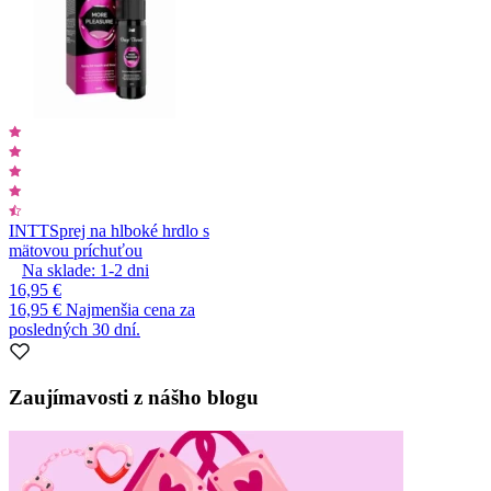
INTT
Sprej na hlboké hrdlo s
mätovou príchuťou
Na sklade:
1-2
dni
16,95 €
16,95 €
Najmenšia cena za
posledných 30 dní.
Zaujímavosti z nášho blogu