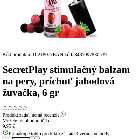
Kód produktu
:
D-218077
EAN kód
:
8435097836539
SecretPlay stimulačný balzam
na pery, príchuť jahodová
žuvačka, 6 gr
Produkt zatiaľ nemá recenzie.
Môžete ho ohodnotiť
Tu.
9,95 €
Pri nákupe tohto produktu získate
9
vernostné body.