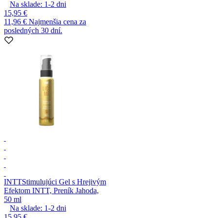
Na sklade:
1-2
dni
15,95 €
11,96 €
Najmenšia cena za
posledných 30 dní.
INTT
Stimulujúci Gel s Hrejivým
Efektom INTT, Preník Jahoda,
50 ml
Na sklade:
1-2
dni
15,95 €