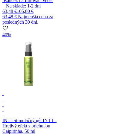
Balíček na flirtovací večer
Na sklade:
1-2
dni
63,48 €
105,80 €
63,48 €
Najmenšia cena za
posledných 30 dní.
40%
INTT
Stimulačný gél INTT -
Hrejivý efekt s príchuťou
Caipirinha, 50 ml