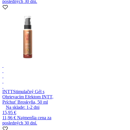
posledných 30 dní.
INTT
Stimulačný Gél s
Ohrievacím Efektom INTT,
Príchuť Broskyňa, 50 ml
Na sklade:
1-2
dni
15,95 €
11,96 €
Najmenšia cena za
posledných 30 dní.