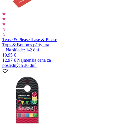
Tease & Please
Tease & Please
Tops & Bottoms párty hra
Na sklade:
1-2
dni
19,95 €
12,97 €
Najmenšia cena za
posledných 30 dní.