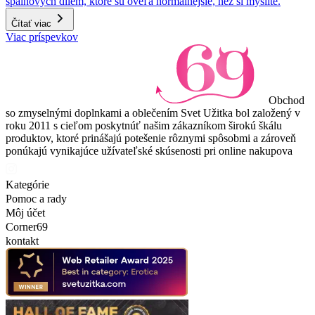
spálňových dilem, ktoré sú oveľa normálnejšie, než si myslíte.
Čítať viac
Viac príspevkov
Obchod
so zmyselnými doplnkami a oblečením Svet Užitka bol založený v
roku 2011 s cieľom poskytnúť našim zákazníkom širokú škálu
produktov, ktoré prinášajú potešenie rôznymi spôsobmi a zároveň
ponúkajú vynikajúce užívateľské skúsenosti pri online nakupova
Kategórie
Pomoc a rady
Môj účet
Corner69
kontakt