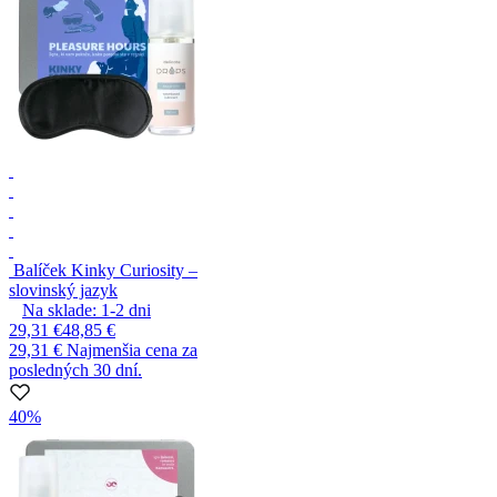
Balíček Kinky Curiosity –
slovinský jazyk
Na sklade:
1-2
dni
29,31 €
48,85 €
29,31 €
Najmenšia cena za
posledných 30 dní.
40%