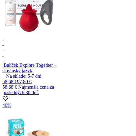
Balíček Explore Together –
slovinský jazyk
Na sklade:
5-7
dni
58,68 €
97,80 €
58,68 €
Najmenšia cena za
posledných 30 dní.
40%