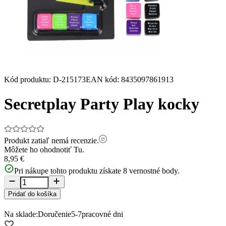
Kód produktu
:
D-215173
EAN kód
:
8435097861913
Secretplay Party Play kocky
Produkt zatiaľ nemá recenzie.
Môžete ho ohodnotiť
Tu.
8,95 €
Pri nákupe tohto produktu získate
8
vernostné body.
Pridať do košíka
Na sklade:
Doručenie
5-7
pracovné dni