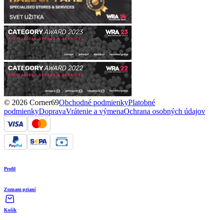
© 2026 Corner69
Obchodné podmienky
Platobné
podmienky
Doprava
Vrátenie a výmena
Ochrana osobných údajov
Profil
Zoznam prianí
Košík