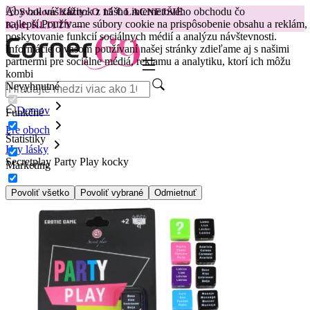
Aby bol váš zážitok z nášho internetového obchodu čo
😽
Svakom Klitty: O 15 € LACNEJŠIE
najlepší.
Používame súbory cookie na prispôsobenie obsahu a reklám,
Kód: KLITTY →
poskytovanie funkcií sociálnych médií a analýzu návštevnosti.
Informácie o vašom používaní našej stránky zdieľame aj s našimi
partnermi pre sociálne médiá, reklamu a analytiku, ktorí ich môžu
kombi
Nevyhnutné
Domov
Funkčné
Pre oboch
Štatistiky
Hry lásky
Secretplay Party Play kocky
Marketing
Povoliť všetko
Povoliť vybrané
Odmietnuť