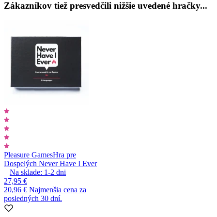
Zákazníkov tiež presvedčili nižšie uvedené hračky...
Pleasure Games
Hra pre
Dospelých Never Have I Ever
Na sklade:
1-2
dni
27,95 €
20,96 €
Najmenšia cena za
posledných 30 dní.