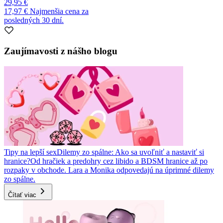
29,95 €
17,97 €
Najmenšia cena za
posledných 30 dní.
Zaujímavosti z nášho blogu
Tipy na lepší sex
Dilemy zo spálne: Ako sa uvoľniť a nastaviť si
hranice?
Od hračiek a predohry cez libido a BDSM hranice až po
rozpaky v obchode. Lara a Monika odpovedajú na úprimné dilemy
zo spálne.
Čítať viac