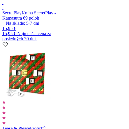
SecretPlay
Kniha SecretPlay -
Kamasutra 69 poloh
Na sklade:
5-7
dni
15,95 €
15,95 €
Najmenšia cena za
posledných 30 dní.
Tease & Please
Erotický