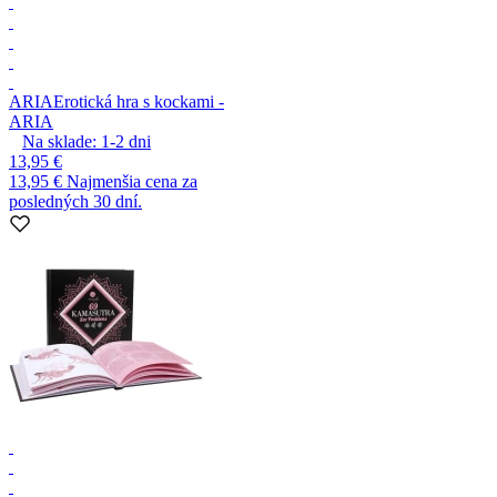
ARIA
Erotická hra s kockami -
ARIA
Na sklade:
1-2
dni
13,95 €
13,95 €
Najmenšia cena za
posledných 30 dní.