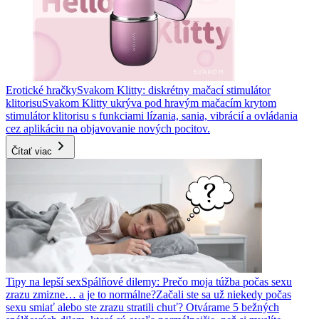
Erotické hračky
Svakom Klitty: diskrétny mačací stimulátor
klitorisu
Svakom Klitty ukrýva pod hravým mačacím krytom
stimulátor klitorisu s funkciami lízania, sania, vibrácií a ovládania
cez aplikáciu na objavovanie nových pocitov.
Čítať viac
Tipy na lepší sex
Spálňové dilemy: Prečo moja túžba počas sexu
zrazu zmizne… a je to normálne?
Začali ste sa už niekedy počas
sexu smiať alebo ste zrazu stratili chuť? Otvárame 5 bežných