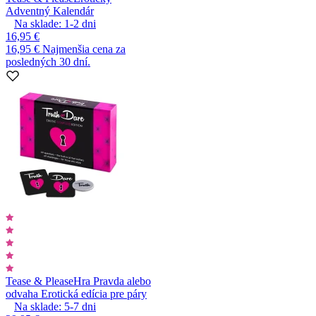
Adventný Kalendár
Na sklade:
1-2
dni
16,95 €
16,95 €
Najmenšia cena za
posledných 30 dní.
Tease & Please
Hra Pravda alebo
odvaha Erotická edícia pre páry
Na sklade:
5-7
dni