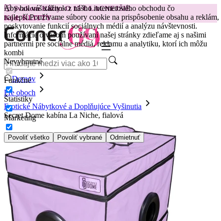
Aby bol váš zážitok z nášho internetového obchodu čo
😽
Svakom Klitty: O 15 € LACNEJŠIE
najlepší.
Používame súbory cookie na prispôsobenie obsahu a reklám,
Kód: KLITTY →
poskytovanie funkcií sociálnych médií a analýzu návštevnosti.
Informácie o vašom používaní našej stránky zdieľame aj s našimi
partnermi pre sociálne médiá, reklamu a analytiku, ktorí ich môžu
kombi
Nevyhnutné
Domov
Funkčné
Pre oboch
Štatistiky
Erotické Nábytkové a Doplňujúce Vyšinutia
Secret Dome kabína La Niche, fialová
Marketing
Povoliť všetko
Povoliť vybrané
Odmietnuť