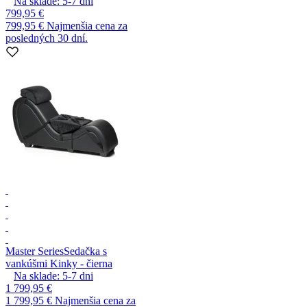
Na sklade:
5-7
dni
799,95 €
799,95 €
Najmenšia cena za
posledných 30 dní.
Master Series
Sedačka s
vankúšmi Kinky - čierna
Na sklade:
5-7
dni
1 799,95 €
1 799,95 €
Najmenšia cena za