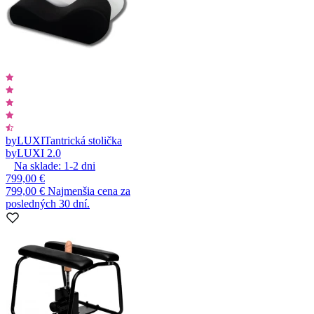
byLUXI
Tantrická stolička
byLUXI 2.0
Na sklade:
1-2
dni
799,00 €
799,00 €
Najmenšia cena za
posledných 30 dní.