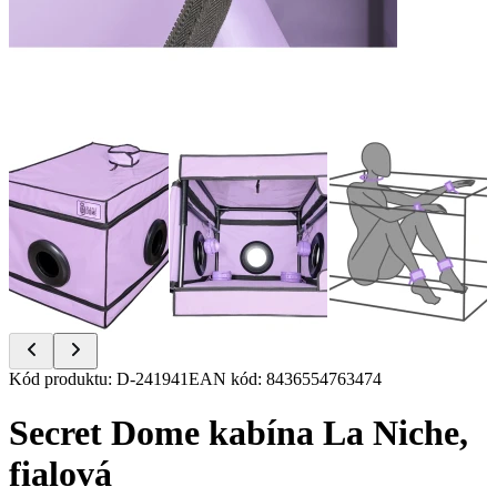
Item
Kód produktu
:
D-241941
EAN kód
:
8436554763474
1
of
Secret Dome kabína La Niche,
11
fialová