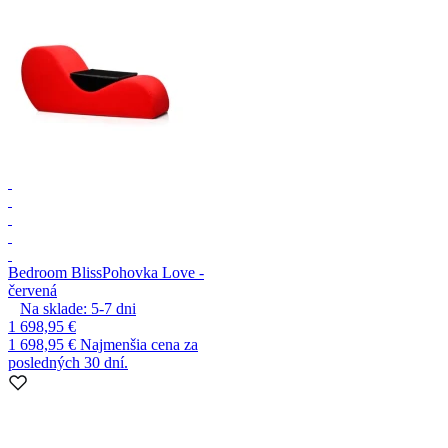
Bedroom Bliss
Pohovka Love -
červená
Na sklade:
5-7
dni
1 698,95 €
1 698,95 €
Najmenšia cena za
posledných 30 dní.