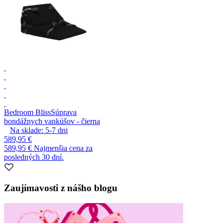
Bedroom Bliss
Súprava
bondážnych vankúšov - čierna
Na sklade:
5-7
dni
589,95 €
589,95 €
Najmenšia cena za
posledných 30 dní.
Zaujímavosti z nášho blogu