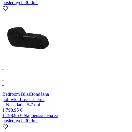
posledných 30 dní.
Bedroom Bliss
Bondážna
pohovka Love - čierna
Na sklade:
5-7
dni
1 798,95 €
1 798,95 €
Najmenšia cena za
posledných 30 dní.