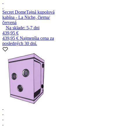
Secret Dome
Tajná kupolová
kabína - La Niche, čierna/
červená
Na sklade:
5-7
dni
439,95 €
439,95 €
Najmenšia cena za
posledných 30 dní.