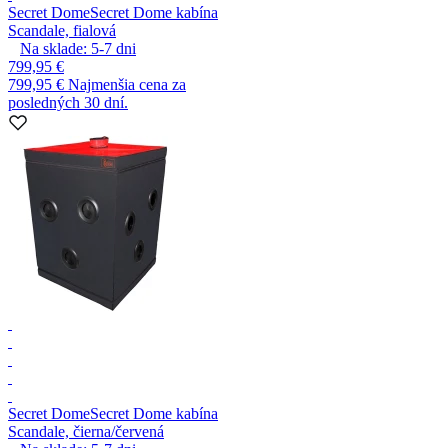
Secret Dome
Secret Dome kabína
Scandale, fialová
Na sklade:
5-7
dni
799,95 €
799,95 €
Najmenšia cena za
posledných 30 dní.
Secret Dome
Secret Dome kabína
Scandale, čierna/červená