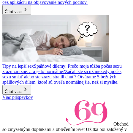
cez aplikáciu na objavovanie nových pocitov.
Čítať viac
Tipy na lepší sex
Spálňové dilemy: Prečo moja túžba počas sexu
zrazu zmizne… a je to normálne?
Začali ste sa už niekedy počas
sexu smiať alebo ste zrazu stratili chuť? Otvárame 5 bežných
spálňových dilem, ktoré sú oveľa normálnejšie, než si myslíte.
Čítať viac
Viac príspevkov
Obchod
so zmyselnými doplnkami a oblečením Svet Užitka bol založený v