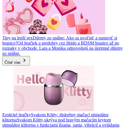
Tipy na lepší sex
Dilemy zo spálne: Ako sa uvoľniť a nastaviť si
hranice?
Od hračiek a predohry cez libido a BDSM hranice až po
rozpaky v obchode. Lara a Monika odpovedajú na úprimné dilemy
zo spálne.
Čítať viac
Erotické hračky
Svakom Klitty: diskrétny mačací stimulátor
klitorisu
Svakom Klitty ukrýva pod hravým mačacím krytom
stimulátor klitorisu s funkciami lízania, sania, vibrácií a ovládania