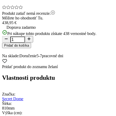
Produkt zatiaľ nemá recenzie.
Môžete ho ohodnotiť
Tu.
438,95 €
Doprava zadarmo
Pri nákupe tohto produktu získate
438
vernostné body.
Pridať do košíka
Na sklade:
Doručenie
5-7
pracovné dni
Pridať produkt do zoznamu želaní
Vlastnosti produktu
Značka:
Secret Dome
Šírka:
810mm
Výška (cm):