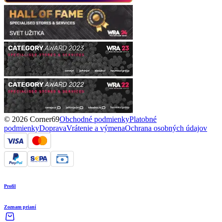
© 2026 Corner69
Obchodné podmienky
Platobné
podmienky
Doprava
Vrátenie a výmena
Ochrana osobných údajov
Profil
Zoznam prianí