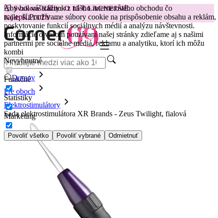
Aby bol váš zážitok z nášho internetového obchodu čo
😽
Svakom Klitty: O 15 € LACNEJŠIE
najlepší.
Používame súbory cookie na prispôsobenie obsahu a reklám,
Kód: KLITTY →
poskytovanie funkcií sociálnych médií a analýzu návštevnosti.
Informácie o vašom používaní našej stránky zdieľame aj s našimi
partnermi pre sociálne médiá, reklamu a analytiku, ktorí ich môžu
kombi
Nevyhnutné
Domov
Funkčné
Pre oboch
Štatistiky
Elektrostimulátory
Sada elektrostimulátora XR Brands - Zeus Twilight, fialová
Marketing
Povoliť všetko
Povoliť vybrané
Odmietnuť