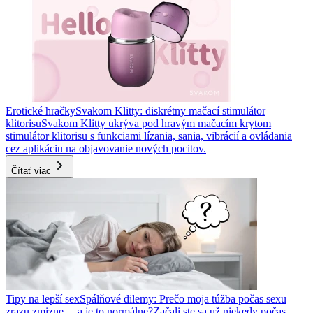
Erotické hračky
Svakom Klitty: diskrétny mačací stimulátor
klitorisu
Svakom Klitty ukrýva pod hravým mačacím krytom
stimulátor klitorisu s funkciami lízania, sania, vibrácií a ovládania
cez aplikáciu na objavovanie nových pocitov.
Čítať viac
Tipy na lepší sex
Spálňové dilemy: Prečo moja túžba počas sexu
zrazu zmizne… a je to normálne?
Začali ste sa už niekedy počas