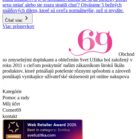
sexu smiať alebo ste zrazu stratili chuť? Otvárame 5 bežných
spálňových dilem, ktoré sú oveľa normálnejšie, než si myslíte.
Čítať viac
Viac príspevkov
Obchod
so zmyselnými doplnkami a oblečením Svet Užitka bol založený v
roku 2011 s cieľom poskytnúť našim zákazníkom širokú škálu
produktov, ktoré prinášajú potešenie rôznymi spôsobmi a zároveň
ponúkajú vynikajúce užívateľské skúsenosti pri online nakupova
Kategórie
Pomoc a rady
Môj účet
Corner69
kontakt