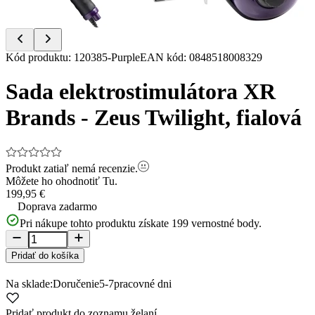
Item
Kód produktu
:
120385-Purple
EAN kód
:
0848518008329
1
of
Sada elektrostimulátora XR
9
Brands - Zeus Twilight, fialová
Produkt zatiaľ nemá recenzie.
Môžete ho ohodnotiť
Tu.
199,95 €
Doprava zadarmo
Pri nákupe tohto produktu získate
199
vernostné body.
Pridať do košíka
Na sklade:
Doručenie
5-7
pracovné dni
Pridať produkt do zoznamu želaní