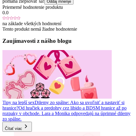
pomáha zlepšovať sa!
Oddaj mnenje
Priemerné hodnotenie produktu
0.0
na základe všetkých hodnotení
Tento produkt nemá žiadne hodnotenie
Zaujímavosti z nášho blogu
Tipy na lepší sex
Dilemy zo spálne: Ako sa uvoľniť a nastaviť si
hranice?
Od hračiek a predohry cez libido a BDSM hranice až po
rozpaky v obchode. Lara a Monika odpovedajú na úprimné dilemy
zo spálne.
Čítať viac