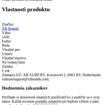
Vlastnosti produktu
Značka:
XR Brands
Váha:
1430
Farba:
Biela
Vhodné pre:
Unisex
Vhodné mazivo:
Na vodnej báze
Záruka:
1 rok
Zástupca EÚ:
XR EURP BV
, Kroonwiel 2
, 6003 BT
, Netherlands;
endusersupport@xrbrands.com;
Hodnotenia zákazníkov
Prečítajte si skúsenosti ostatných používateľov a podeľte sa o svoj
názor. Každá recenzia pomáha ostatným pri lepšom výbere a nám