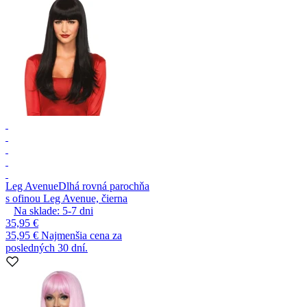
Leg Avenue
Dlhá rovná parochňa
s ofinou Leg Avenue, čierna
Na sklade:
5-7
dni
35,95 €
35,95 €
Najmenšia cena za
posledných 30 dní.