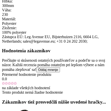
Hĺbka:
300mm
Váha:
230
Materiál:
Polyester
Zloženie:
100% polyester
Zástupca EÚ:
Leg Avenue EU
, Bijsterhuizen 2116
, 6604 LG
,
Netherlands;
sales@legavenue.eu;
+31 0 24 202 2030;
Hodnotenia zákazníkov
Prečítajte si skúsenosti ostatných používateľov a podeľte sa o svoj
názor. Každá recenzia pomáha ostatným pri lepšom výbere a nám
pomáha zlepšovať sa!
Oddaj mnenje
Priemerné hodnotenie produktu
0.0
na základe všetkých hodnotení
Tento produkt nemá žiadne hodnotenie
Zákazníkov tiež presvedčili nižšie uvedené hračky...