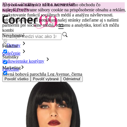
Aby bol váš zážitok z nášho internetového obchodu čo
😽
Svakom Klitty: O 15 € LACNEJŠIE
najlepší.
Používame súbory cookie na prispôsobenie obsahu a reklám,
Kód: KLITTY →
poskytovanie funkcií sociálnych médií a analýzu návštevnosti.
Informácie o vašom používaní našej stránky zdieľame aj s našimi
partnermi pre sociálne médiá, reklamu a analytiku, ktorí ich môžu
kombi
Nevyhnutné
Domov
Funkčné
Oblečenie
Štatistiky
Halloweenske kostýmy
Marketing
Parochne
Rovná bobová parochňa Leg Avenue, čierna
Povoliť všetko
Povoliť vybrané
Odmietnuť