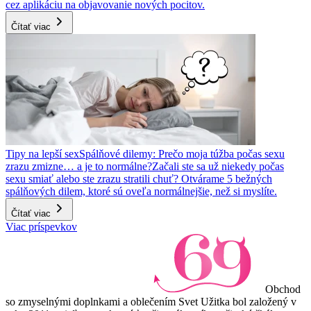
cez aplikáciu na objavovanie nových pocitov.
Čítať viac
Tipy na lepší sex
Spálňové dilemy: Prečo moja túžba počas sexu
zrazu zmizne… a je to normálne?
Začali ste sa už niekedy počas
sexu smiať alebo ste zrazu stratili chuť? Otvárame 5 bežných
spálňových dilem, ktoré sú oveľa normálnejšie, než si myslíte.
Čítať viac
Viac príspevkov
Obchod
so zmyselnými doplnkami a oblečením Svet Užitka bol založený v