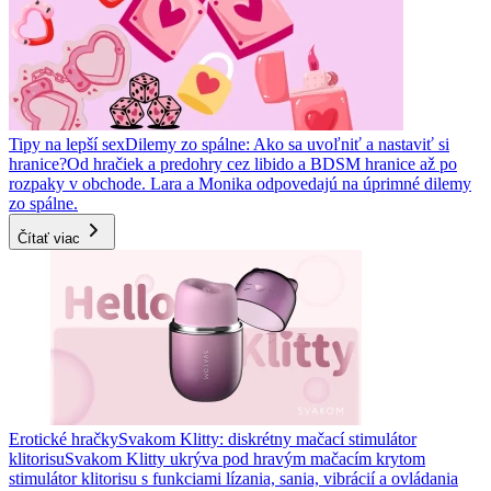
Tipy na lepší sex
Dilemy zo spálne: Ako sa uvoľniť a nastaviť si
hranice?
Od hračiek a predohry cez libido a BDSM hranice až po
rozpaky v obchode. Lara a Monika odpovedajú na úprimné dilemy
zo spálne.
Čítať viac
Erotické hračky
Svakom Klitty: diskrétny mačací stimulátor
klitorisu
Svakom Klitty ukrýva pod hravým mačacím krytom
stimulátor klitorisu s funkciami lízania, sania, vibrácií a ovládania