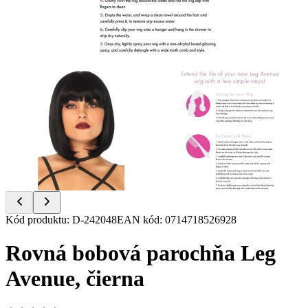
Item
Kód produktu
:
D-242048
EAN kód
:
0714718526928
1
of
Rovná bobová parochňa Leg
2
Avenue, čierna