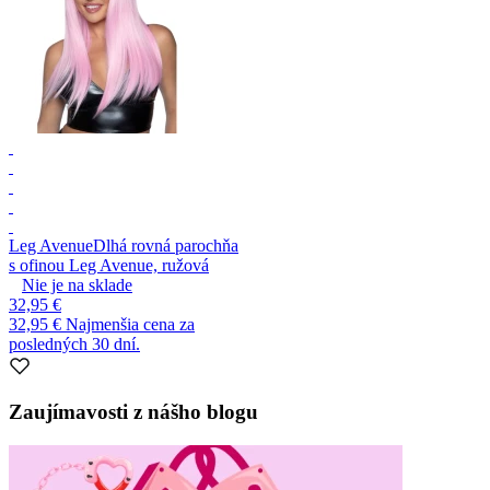
Leg Avenue
Dlhá rovná parochňa
s ofinou Leg Avenue, ružová
Nie je na sklade
32,95 €
32,95 €
Najmenšia cena za
posledných 30 dní.
Zaujímavosti z nášho blogu