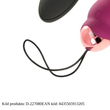
Kód produktu
:
D-227080
EAN kód
:
8435565913205