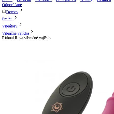
Odporúčané
Domov
Pre ňu
Vibrátory
Vibračné vajíčka
Rithual Reva vibračné vajíčko