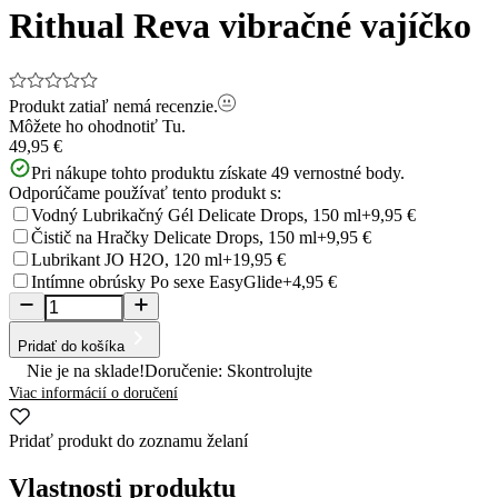
Rithual Reva vibračné vajíčko
Produkt zatiaľ nemá recenzie.
Môžete ho ohodnotiť
Tu.
49,95 €
Pri nákupe tohto produktu získate
49
vernostné body.
Odporúčame používať tento produkt s:
Vodný Lubrikačný Gél Delicate Drops, 150 ml
+9,95 €
Čistič na Hračky Delicate Drops, 150 ml
+9,95 €
Lubrikant JO H2O, 120 ml
+19,95 €
Intímne obrúsky Po sexe EasyGlide
+4,95 €
Pridať do košíka
Nie je na sklade!
Doručenie: Skontrolujte
Viac informácií o doručení
Pridať produkt do zoznamu želaní
Vlastnosti produktu