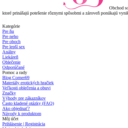
Obchod so
ktoré prinášajú potešenie rôznymi spôsobmi a zároveň ponúkajú vynik
Kategórie
Pre ňu
Pre neho
Pre oboch
Pre lepší sex
Análny
Liekáreň
Oblečenie
Odporúčané
Pomoc a rady
Blog Corner69
Materiály erotických hračiek
Veľkosti oblečenia a obuvi
Značky
Výhody pre zákazníkov
Často kladené otázky (FAQ)
Ako objednať?
Návody k produktom
Môj účet
Prihlásenie | Registrácia