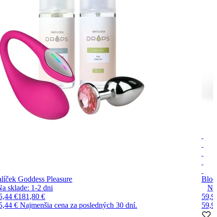
líček Goddess Pleasure
Blo
Na sklade:
1-2
dni
Na
5,44 €
181,80 €
59,9
5,44 €
Najmenšia cena za posledných 30 dní.
59,9