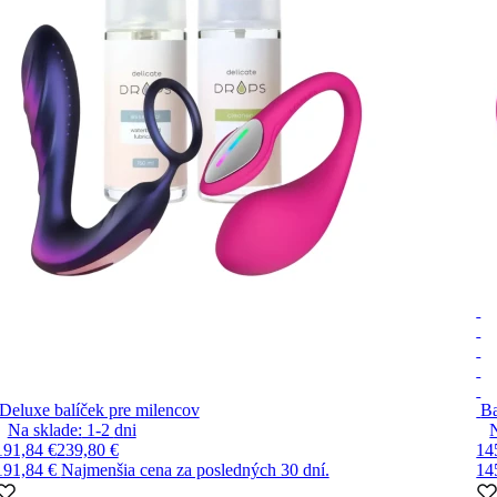
Deluxe balíček pre milencov
Ba
Na sklade:
1-2
dni
191,84 €
239,80 €
14
191,84 €
Najmenšia cena za posledných 30 dní.
14