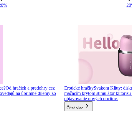
20%
2
ce?
Od hračiek a predohry cez
Erotické hračky
Svakom Klitty: diskr
ovedajú na úprimné dilemy zo
mačacím krytom stimulátor klitorisu s
objavovanie nových pocitov.
Čítať viac