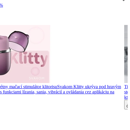
0%
étny mačací stimulátor klitorisu
Svakom Klitty ukrýva pod hravým
Tip
 funkciami lízania, sania, vibrácií a ovládania cez aplikáciu na
ste
kto
Čí