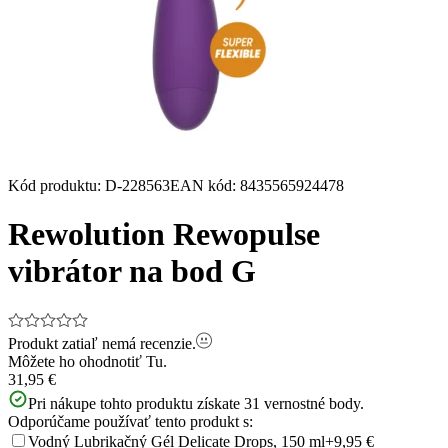
Kód produktu
:
D-228563
EAN kód
:
8435565924478
Rewolution Rewopulse
vibrátor na bod G
Produkt zatiaľ nemá recenzie.
Môžete ho ohodnotiť
Tu.
31,95 €
Pri nákupe tohto produktu získate
31
vernostné body.
Odporúčame používať tento produkt s:
Vodný Lubrikačný Gél Delicate Drops, 150 ml
+9,95 €