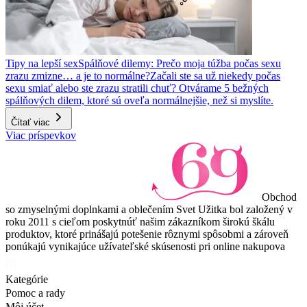
Tipy na lepší sex
Spálňové dilemy: Prečo moja túžba počas sexu
zrazu zmizne… a je to normálne?
Začali ste sa už niekedy počas
sexu smiať alebo ste zrazu stratili chuť? Otvárame 5 bežných
spálňových dilem, ktoré sú oveľa normálnejšie, než si myslíte.
Čítať viac
Viac príspevkov
Obchod
so zmyselnými doplnkami a oblečením Svet Užitka bol založený v
roku 2011 s cieľom poskytnúť našim zákazníkom širokú škálu
produktov, ktoré prinášajú potešenie rôznymi spôsobmi a zároveň
ponúkajú vynikajúce užívateľské skúsenosti pri online nakupova
Kategórie
Pomoc a rady
Môj účet