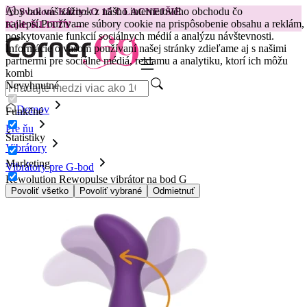
Aby bol váš zážitok z nášho internetového obchodu čo
😽
Svakom Klitty: O 15 € LACNEJŠIE
najlepší.
Používame súbory cookie na prispôsobenie obsahu a reklám,
Kód: KLITTY →
poskytovanie funkcií sociálnych médií a analýzu návštevnosti.
Informácie o vašom používaní našej stránky zdieľame aj s našimi
partnermi pre sociálne médiá, reklamu a analytiku, ktorí ich môžu
kombi
Nevyhnutné
Domov
Funkčné
Pre ňu
Štatistiky
Vibrátory
Marketing
Vibrátory pre G-bod
Rewolution Rewopulse vibrátor na bod G
Povoliť všetko
Povoliť vybrané
Odmietnuť