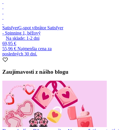
Satisfyer
G-spot vibrátor Satisfyer
- Spinning 1, béžový
Na sklade:
1-2
dni
69,95 €
55,96 €
Najmenšia cena za
posledných 30 dní.
Zaujímavosti z nášho blogu