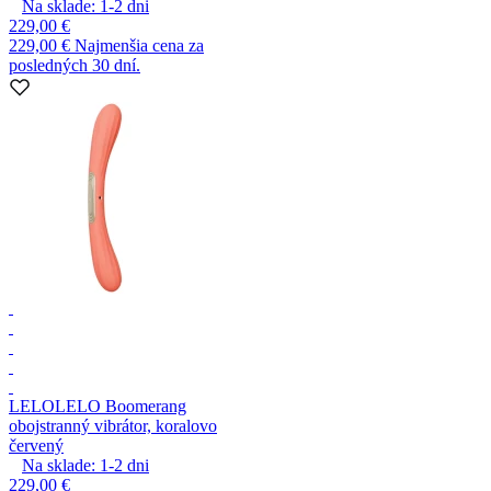
Na sklade:
1-2
dni
229,00 €
229,00 €
Najmenšia cena za
posledných 30 dní.
LELO
LELO Boomerang
obojstranný vibrátor, koralovo
červený
Na sklade:
1-2
dni
229,00 €