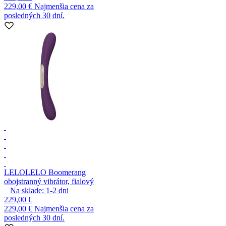
229,00 €
Najmenšia cena za
posledných 30 dní.
LELO
LELO Boomerang
obojstranný vibrátor, fialový
Na sklade:
1-2
dni
229,00 €
229,00 €
Najmenšia cena za
posledných 30 dní.