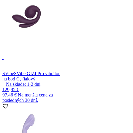
SVibe
SVibe GIZI Pro vibrátor
na bod G, fialový
Na sklade:
1-2
dni
129,95 €
97,46 €
Najmenšia cena za
posledných 30 dní.