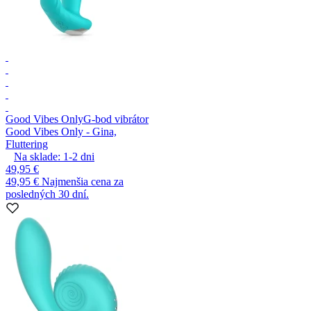
Good Vibes Only
G-bod vibrátor
Good Vibes Only - Gina,
Fluttering
Na sklade:
1-2
dni
49,95 €
49,95 €
Najmenšia cena za
posledných 30 dní.