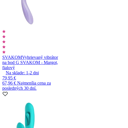
SVAKOM
Vyhrievaný vibrátor
na bod G SVAKOM - Margot,
fialový
Na sklade:
1-2
dni
79,95 €
67,96 €
Najmenšia cena za
posledných 30 dní.