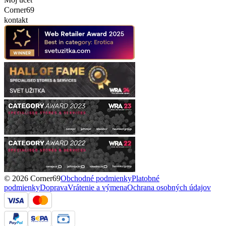
Corner69
kontakt
© 2026 Corner69
Obchodné podmienky
Platobné
podmienky
Doprava
Vrátenie a výmena
Ochrana osobných údajov