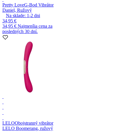
Pretty Love
G-Bod Vibrátor
Daniel, Ružový
Na sklade:
1-2
dni
34,95 €
34,95 €
Najmenšia cena za
posledných 30 dní.
LELO
Obojstranný vibrátor
LELO Boomerang, ružový