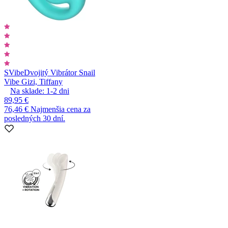
SVibe
Dvojitý Vibrátor Snail
Vibe Gizi, Tiffany
Na sklade:
1-2
dni
89,95 €
76,46 €
Najmenšia cena za
posledných 30 dní.