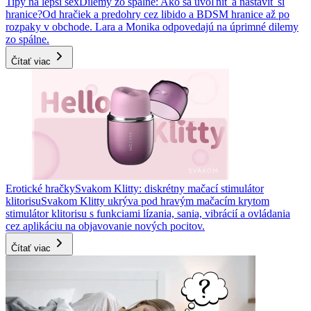
Tipy na lepší sex
Dilemy zo spálne: Ako sa uvoľniť a nastaviť si
hranice?
Od hračiek a predohry cez libido a BDSM hranice až po
rozpaky v obchode. Lara a Monika odpovedajú na úprimné dilemy
zo spálne.
Čítať viac
Erotické hračky
Svakom Klitty: diskrétny mačací stimulátor
klitorisu
Svakom Klitty ukrýva pod hravým mačacím krytom
stimulátor klitorisu s funkciami lízania, sania, vibrácií a ovládania
cez aplikáciu na objavovanie nových pocitov.
Čítať viac