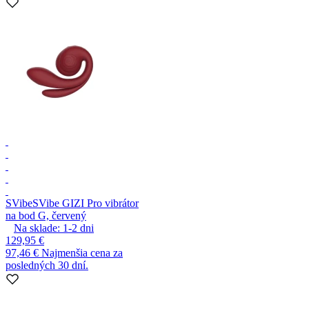
SVibe
SVibe GIZI Pro vibrátor
na bod G, červený
Na sklade:
1-2
dni
129,95 €
97,46 €
Najmenšia cena za
posledných 30 dní.