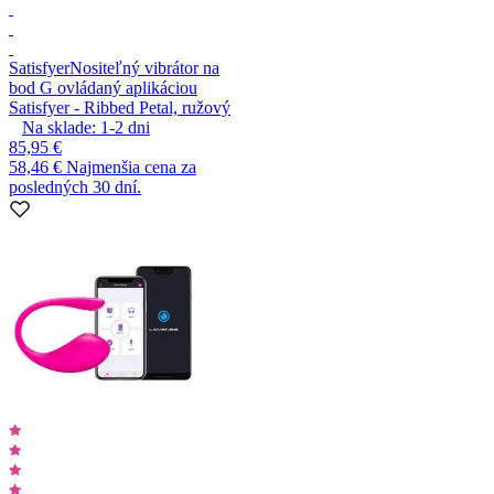
Satisfyer
Nositeľný vibrátor na
bod G ovládaný aplikáciou
Satisfyer - Ribbed Petal, ružový
Na sklade:
1-2
dni
85,95 €
58,46 €
Najmenšia cena za
posledných 30 dní.