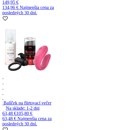
149,95 €
134,96 €
Najmenšia cena za
posledných 30 dní.
Balíček na flirtovací večer
Na sklade:
1-2
dni
63,48 €
105,80 €
63,48 €
Najmenšia cena za
posledných 30 dní.