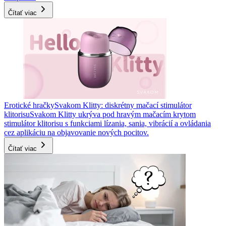
Čítať viac
Erotické hračky
Svakom Klitty: diskrétny mačací stimulátor
klitorisu
Svakom Klitty ukrýva pod hravým mačacím krytom
stimulátor klitorisu s funkciami lízania, sania, vibrácií a ovládania
cez aplikáciu na objavovanie nových pocitov.
Čítať viac