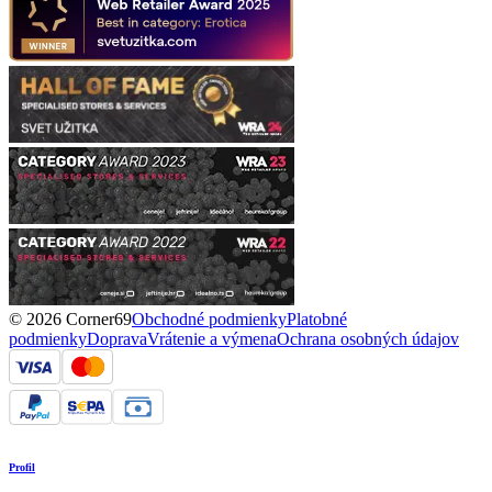
© 2026 Corner69
Obchodné podmienky
Platobné
podmienky
Doprava
Vrátenie a výmena
Ochrana osobných údajov
Profil