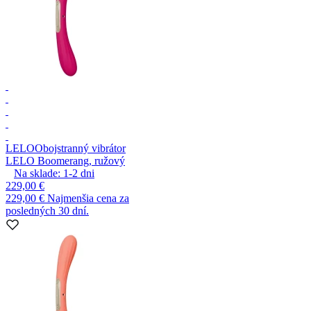
LELO
Obojstranný vibrátor
LELO Boomerang, ružový
Na sklade:
1-2
dni
229,00 €
229,00 €
Najmenšia cena za
posledných 30 dní.