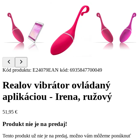
Item
Kód produktu
:
E24079
EAN kód
:
6935847700049
1
of
Realov vibrátor ovládaný
3
aplikáciou - Irena, ružový
51,95 €
Produkt nie je na predaj!
Tento produkt už nie je na predaj, možno vám môžeme ponúknuť