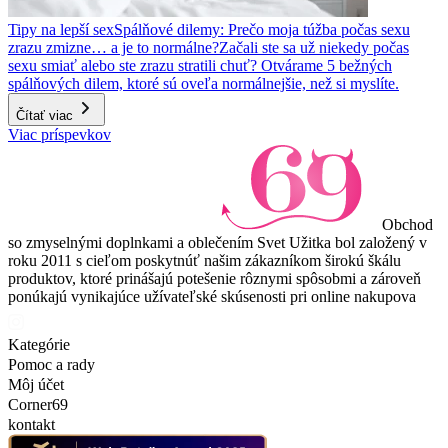
Tipy na lepší sex
Spálňové dilemy: Prečo moja túžba počas sexu
zrazu zmizne… a je to normálne?
Začali ste sa už niekedy počas
sexu smiať alebo ste zrazu stratili chuť? Otvárame 5 bežných
spálňových dilem, ktoré sú oveľa normálnejšie, než si myslíte.
Čítať viac
Viac príspevkov
Obchod
so zmyselnými doplnkami a oblečením Svet Užitka bol založený v
roku 2011 s cieľom poskytnúť našim zákazníkom širokú škálu
produktov, ktoré prinášajú potešenie rôznymi spôsobmi a zároveň
ponúkajú vynikajúce užívateľské skúsenosti pri online nakupova
Kategórie
Pomoc a rady
Môj účet
Corner69
kontakt