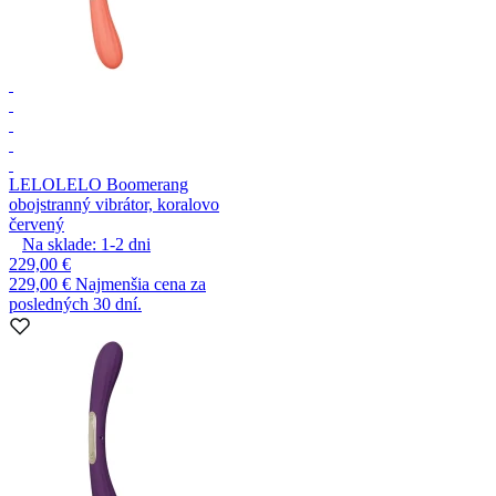
LELO
LELO Boomerang
obojstranný vibrátor, koralovo
červený
Na sklade:
1-2
dni
229,00 €
229,00 €
Najmenšia cena za
posledných 30 dní.