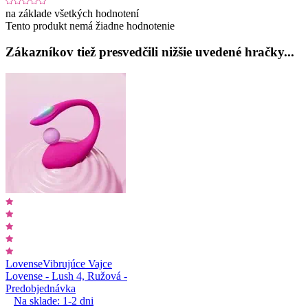
na základe všetkých hodnotení
Tento produkt nemá žiadne hodnotenie
Zákazníkov tiež presvedčili nižšie uvedené hračky...
Lovense
Vibrujúce Vajce
Lovense - Lush 4, Ružová -
Predobjednávka
Na sklade:
1-2
dni