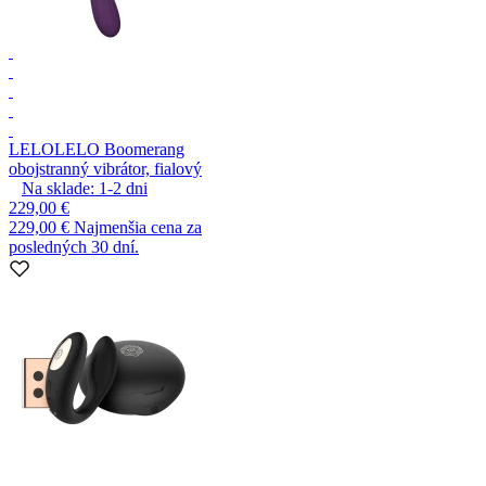
LELO
LELO Boomerang
obojstranný vibrátor, fialový
Na sklade:
1-2
dni
229,00 €
229,00 €
Najmenšia cena za
posledných 30 dní.