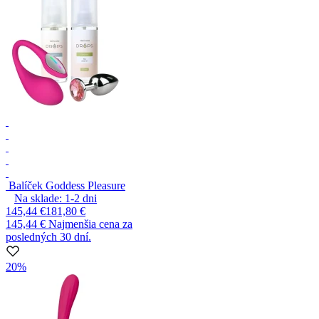
Balíček Goddess Pleasure
Na sklade:
1-2
dni
145,44 €
181,80 €
145,44 €
Najmenšia cena za
posledných 30 dní.
20%