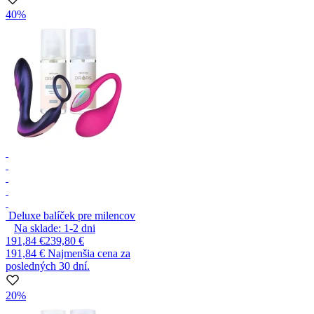
40%
Deluxe balíček pre milencov
Na sklade:
1-2
dni
191,84 €
239,80 €
191,84 €
Najmenšia cena za
posledných 30 dní.
20%