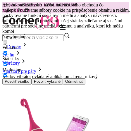
Aby bol váš zážitok z nášho internetového obchodu čo
😽
Svakom Klitty: O 15 € LACNEJŠIE
najlepší.
Používame súbory cookie na prispôsobenie obsahu a reklám,
Kód: KLITTY →
poskytovanie funkcií sociálnych médií a analýzu návštevnosti.
Informácie o vašom používaní našej stránky zdieľame aj s našimi
partnermi pre sociálne médiá, reklamu a analytiku, ktorí ich môžu
kombi
Nevyhnutné
Domov
Funkčné
Pre ňu
Štatistiky
Vibrátory
Marketing
Vibrátory pre páry
Realov vibrátor ovládaný aplikáciou - Irena, ružový
Povoliť všetko
Povoliť vybrané
Odmietnuť