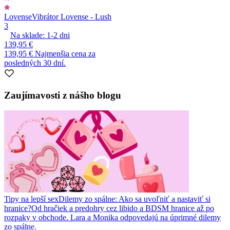
Lovense
Vibrátor Lovense - Lush
3
Na sklade:
1-2
dni
139,95 €
139,95 €
Najmenšia cena za
posledných 30 dní.
Zaujímavosti z nášho blogu
Tipy na lepší sex
Dilemy zo spálne: Ako sa uvoľniť a nastaviť si
hranice?
Od hračiek a predohry cez libido a BDSM hranice až po
rozpaky v obchode. Lara a Monika odpovedajú na úprimné dilemy
zo spálne.