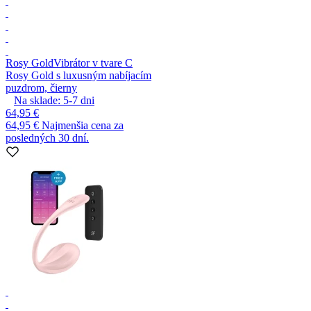
Rosy Gold
Vibrátor v tvare C
Rosy Gold s luxusným nabíjacím
puzdrom, čierny
Na sklade:
5-7
dni
64,95 €
64,95 €
Najmenšia cena za
posledných 30 dní.