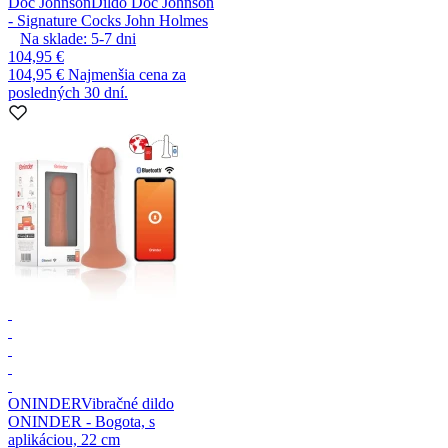
Doc Johnson
Dildo Doc Johnson
- Signature Cocks John Holmes
Na sklade:
5-7
dni
104,95 €
104,95 €
Najmenšia cena za
posledných 30 dní.
ONINDER
Vibračné dildo
ONINDER - Bogota, s
aplikáciou, 22 cm