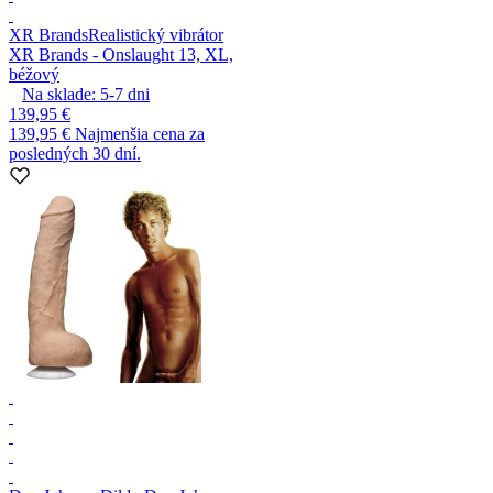
XR Brands
Realistický vibrátor
XR Brands - Onslaught 13, XL,
béžový
Na sklade:
5-7
dni
139,95 €
139,95 €
Najmenšia cena za
posledných 30 dní.