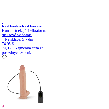
Real Fantasy
Real Fantasy -
Hunter striekajúci vibrátor na
diaľkové ovládanie
Na sklade:
5-7
dni
74,95 €
74,95 €
Najmenšia cena za
posledných 30 dní.