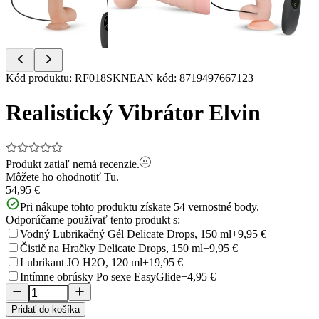
Item
Kód produktu
:
RF018SKN
EAN kód
:
8719497667123
1
of
Realistický Vibrátor Elvin
9
Produkt zatiaľ nemá recenzie.
Môžete ho ohodnotiť
Tu.
54,95 €
Pri nákupe tohto produktu získate
54
vernostné body.
Odporúčame používať tento produkt s:
Vodný Lubrikačný Gél Delicate Drops, 150 ml
+9,95 €
Čistič na Hračky Delicate Drops, 150 ml
+9,95 €
Lubrikant JO H2O, 120 ml
+19,95 €
Intímne obrúsky Po sexe EasyGlide
+4,95 €
Pridať do košíka