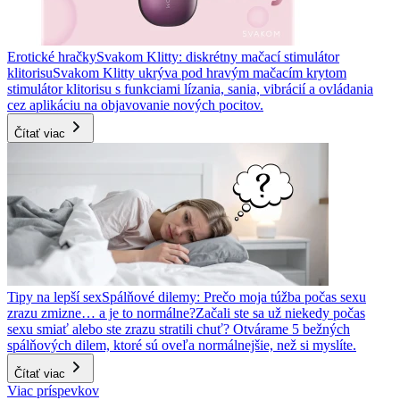
Erotické hračky
Svakom Klitty: diskrétny mačací stimulátor
klitorisu
Svakom Klitty ukrýva pod hravým mačacím krytom
stimulátor klitorisu s funkciami lízania, sania, vibrácií a ovládania
cez aplikáciu na objavovanie nových pocitov.
Čítať viac
Tipy na lepší sex
Spálňové dilemy: Prečo moja túžba počas sexu
zrazu zmizne… a je to normálne?
Začali ste sa už niekedy počas
sexu smiať alebo ste zrazu stratili chuť? Otvárame 5 bežných
spálňových dilem, ktoré sú oveľa normálnejšie, než si myslíte.
Čítať viac
Viac príspevkov