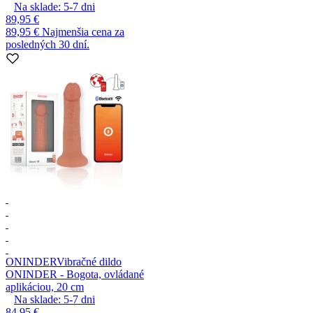
Na sklade:
5-7
dni
89,95 €
89,95 €
Najmenšia cena za
posledných 30 dní.
ONINDER
Vibračné dildo
ONINDER - Bogota, ovládané
aplikáciou, 20 cm
Na sklade:
5-7
dni
84,95 €