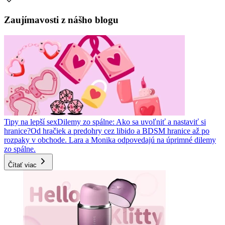
Zaujímavosti z nášho blogu
Tipy na lepší sex
Dilemy zo spálne: Ako sa uvoľniť a nastaviť si
hranice?
Od hračiek a predohry cez libido a BDSM hranice až po
rozpaky v obchode. Lara a Monika odpovedajú na úprimné dilemy
zo spálne.
Čítať viac