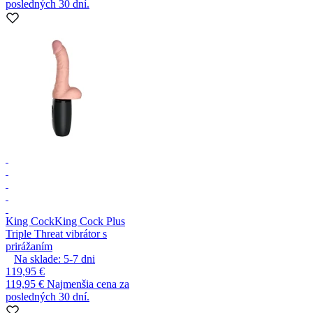
posledných 30 dní.
King Cock
King Cock Plus
Triple Threat vibrátor s
prirážaním
Na sklade:
5-7
dni
119,95 €
119,95 €
Najmenšia cena za
posledných 30 dní.