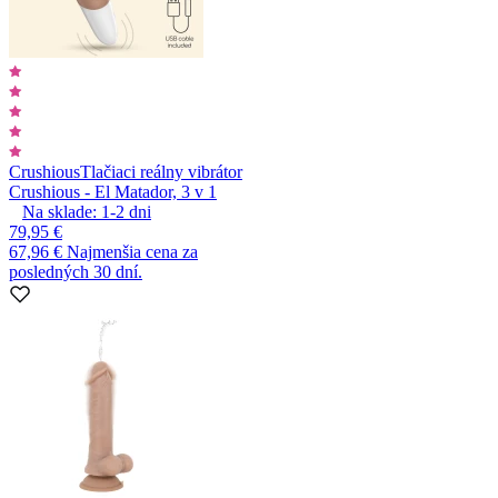
Crushious
Tlačiaci reálny vibrátor
Crushious - El Matador, 3 v 1
Na sklade:
1-2
dni
79,95 €
67,96 €
Najmenšia cena za
posledných 30 dní.