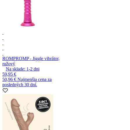
ROMP
ROMP - Jiggle vibrátor,
ružový
Na sklade:
1-2
dni
59,95 €
50,96 €
Najmenšia cena za
posledných 30 dní.