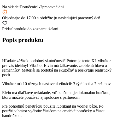
Na sklade:
Doručenie
1-2
pracovné dni
Objednajte
do 17:00
a obdržíte ju nasledujúci pracovný deň.
Pridať produkt do zoznamu želaní
Popis produktu
Hľadáte zážitok podobný skutočnosti? Potom je tento XL vibrátor
pre vás ideálny! Vibrátor Elvin má žilkovanie, zaoblenú hlavu a
semenníky. Materiál sa podobá na skutočný a poskytuje realistický
pocit.
Vibrátor má 10 rôznych nastavení vibrácií: 3 rýchlosti a 7 režimov.
Elvin má diaľkové ovládanie, vďaka čomu je dokonalou hračkou,
ktorú môžete používať aj spoločne s partnerom.
Pre pohodlnú penetráciu použite lubrikant na vodnej báze. Po
použití vibrátor vyčistite čističom na erotické pomôcky a čistou
handričkou.