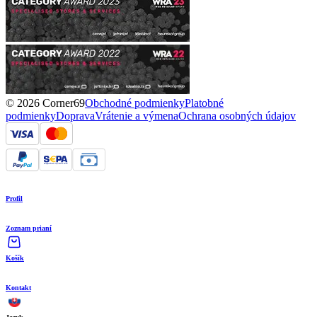
© 2026 Corner69
Obchodné podmienky
Platobné
podmienky
Doprava
Vrátenie a výmena
Ochrana osobných údajov
Profil
Zoznam prianí
Košík
Kontakt