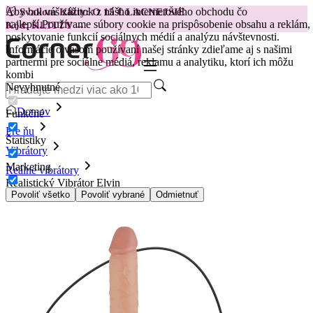
Aby bol váš zážitok z nášho internetového obchodu čo
😽
Svakom Klitty: O 15 € LACNEJŠIE
najlepší.
Používame súbory cookie na prispôsobenie obsahu a reklám,
Kód: KLITTY →
poskytovanie funkcií sociálnych médií a analýzu návštevnosti.
Informácie o vašom používaní našej stránky zdieľame aj s našimi
partnermi pre sociálne médiá, reklamu a analytiku, ktorí ich môžu
kombi
Nevyhnutné
Domov
Funkčné
Pre ňu
Štatistiky
Vibrátory
Marketing
Reálne vibrátory
Realistický Vibrátor Elvin
Povoliť všetko
Povoliť vybrané
Odmietnuť