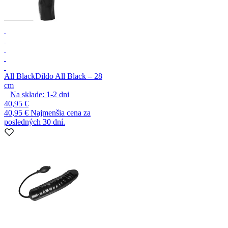
All Black
Dildo All Black – 28
cm
Na sklade:
1-2
dni
40,95 €
40,95 €
Najmenšia cena za
posledných 30 dní.