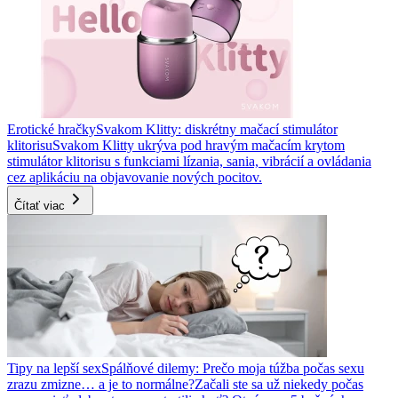
Erotické hračky
Svakom Klitty: diskrétny mačací stimulátor
klitorisu
Svakom Klitty ukrýva pod hravým mačacím krytom
stimulátor klitorisu s funkciami lízania, sania, vibrácií a ovládania
cez aplikáciu na objavovanie nových pocitov.
Čítať viac
Tipy na lepší sex
Spálňové dilemy: Prečo moja túžba počas sexu
zrazu zmizne… a je to normálne?
Začali ste sa už niekedy počas