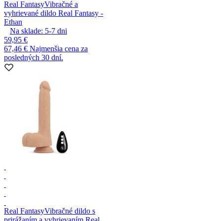
Real Fantasy
Vibračné a
vyhrievané dildo Real Fantasy -
Ethan
Na sklade:
5-7
dni
59,95 €
67,46 €
Najmenšia cena za
posledných 30 dní.
Real Fantasy
Vibračné dildo s
prirážaním a vyhrievaním Real