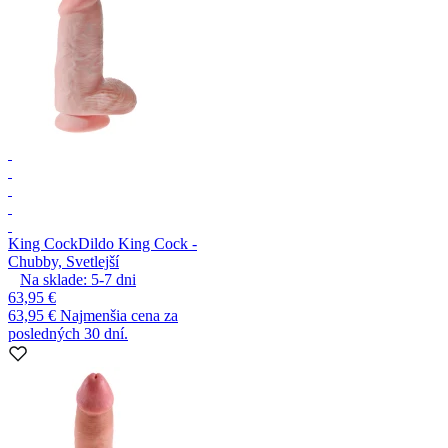
King Cock
Dildo King Cock -
Chubby, Svetlejší
Na sklade:
5-7
dni
63,95 €
63,95 €
Najmenšia cena za
posledných 30 dní.