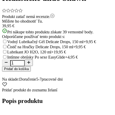
Produkt zatiaľ nemá recenzie.
Môžete ho ohodnotiť
Tu.
39,95 €
Pri nákupe tohto produktu získate
39
vernostné body.
Odporúčame používať tento produkt s:
Vodný Lubrikačný Gél Delicate Drops, 150 ml
+9,95 €
Čistič na Hračky Delicate Drops, 150 ml
+9,95 €
Lubrikant JO H2O, 120 ml
+19,95 €
Intímne obrúsky Po sexe EasyGlide
+4,95 €
Pridať do košíka
Na sklade:
Doručenie
5-7
pracovné dni
Pridať produkt do zoznamu želaní
Popis produktu