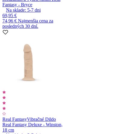
Fantasy - Bryce
Na sklade:
5-7
dni
69,95 €
74,96 €
Najmenšia cena za
posledných 30 dní.
Real Fantasy
Vibračné Dildo
Real Fantasy Deluxe - Winston,
18 cm