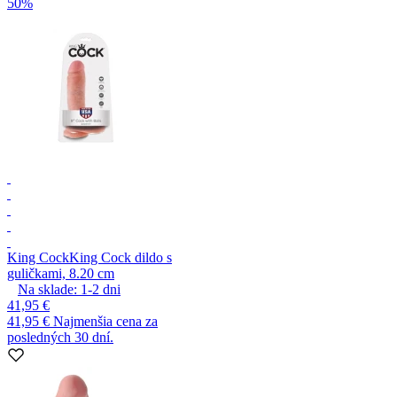
50%
King Cock
King Cock dildo s
guličkami, 8.20 cm
Na sklade:
1-2
dni
41,95 €
41,95 €
Najmenšia cena za
posledných 30 dní.