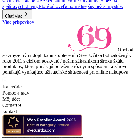
sexu smiať alebo ste zrazu stratili chuť? Otvárame 5 bežných
spálňových dilem, ktoré sú oveľa normálnejšie, než si myslíte.
Čítať viac
Viac príspevkov
Obchod
so zmyselnými doplnkami a oblečením Svet Užitka bol založený v
roku 2011 s cieľom poskytnúť našim zákazníkom širokú škálu
produktov, ktoré prinášajú potešenie rôznymi spôsobmi a zároveň
ponúkajú vynikajúce užívateľské skúsenosti pri online nakupova
Kategórie
Pomoc a rady
Môj účet
Corner69
kontakt