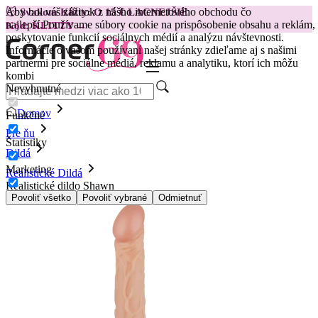
Aby bol váš zážitok z nášho internetového obchodu čo
😽
Svakom Klitty: O 15 € LACNEJŠIE
najlepší.
Používame súbory cookie na prispôsobenie obsahu a reklám,
Kód: KLITTY →
poskytovanie funkcií sociálnych médií a analýzu návštevnosti.
Informácie o vašom používaní našej stránky zdieľame aj s našimi
partnermi pre sociálne médiá, reklamu a analytiku, ktorí ich môžu
kombi
Nevyhnutné
Domov
Funkčné
Pre ňu
Štatistiky
Dildá
Marketing
Realistické Dildá
Realistické dildo Shawn
Povoliť všetko
Povoliť vybrané
Odmietnuť