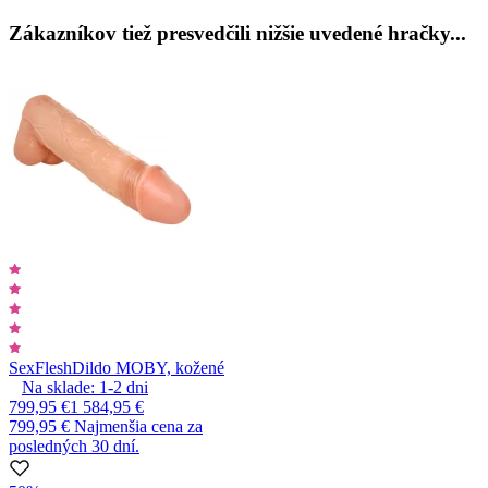
Zákazníkov tiež presvedčili nižšie uvedené hračky...
SexFlesh
Dildo MOBY, kožené
Na sklade:
1-2
dni
799,95 €
1 584,95 €
799,95 €
Najmenšia cena za
posledných 30 dní.