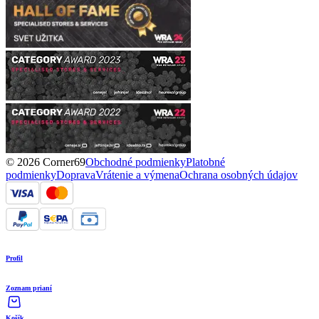
© 2026 Corner69
Obchodné podmienky
Platobné
podmienky
Doprava
Vrátenie a výmena
Ochrana osobných údajov
Profil
Zoznam prianí
Košík