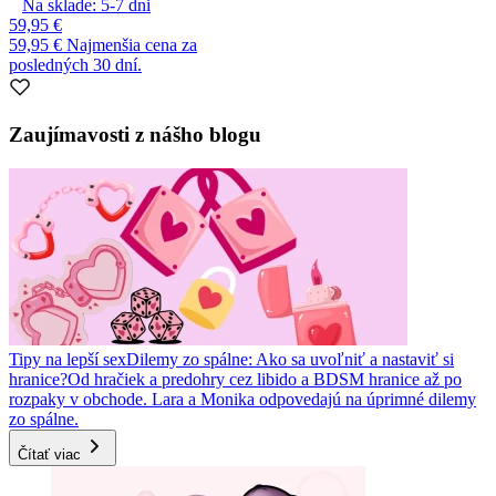
Na sklade:
5-7
dni
59,95 €
59,95 €
Najmenšia cena za
posledných 30 dní.
Zaujímavosti z nášho blogu
Tipy na lepší sex
Dilemy zo spálne: Ako sa uvoľniť a nastaviť si
hranice?
Od hračiek a predohry cez libido a BDSM hranice až po
rozpaky v obchode. Lara a Monika odpovedajú na úprimné dilemy
zo spálne.
Čítať viac