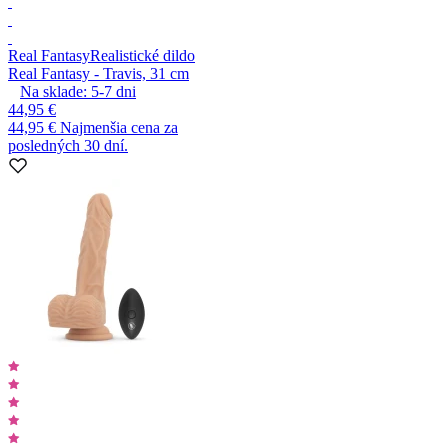
Real Fantasy
Realistické dildo
Real Fantasy - Travis, 31 cm
Na sklade:
5-7
dni
44,95 €
44,95 €
Najmenšia cena za
posledných 30 dní.