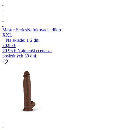
Master Series
Nafukovacie dildo
XXL
Na sklade:
1-2
dni
70,95 €
70,95 €
Najmenšia cena za
posledných 30 dní.