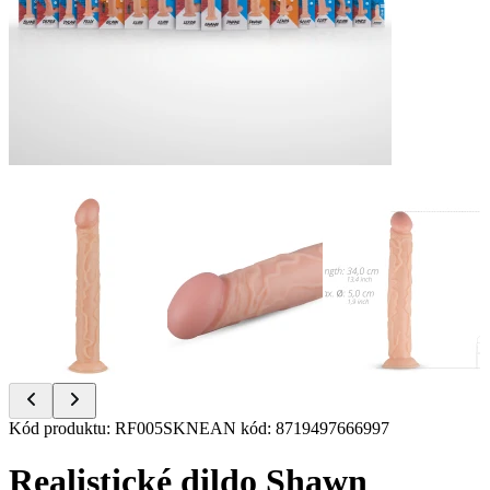
Item
Kód produktu
:
RF005SKN
EAN kód
:
8719497666997
1
of
Realistické dildo Shawn
6