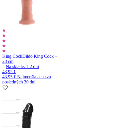
King Cock
Dildo King Cock –
23 cm
Na sklade:
1-2
dni
43,95 €
43,95 €
Najmenšia cena za
posledných 30 dní.