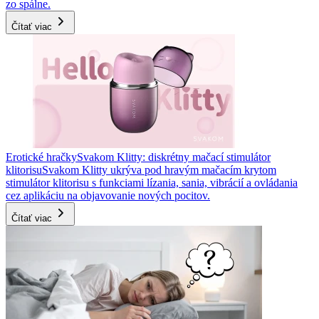
zo spálne.
Čítať viac
Erotické hračky
Svakom Klitty: diskrétny mačací stimulátor
klitorisu
Svakom Klitty ukrýva pod hravým mačacím krytom
stimulátor klitorisu s funkciami lízania, sania, vibrácií a ovládania
cez aplikáciu na objavovanie nových pocitov.
Čítať viac