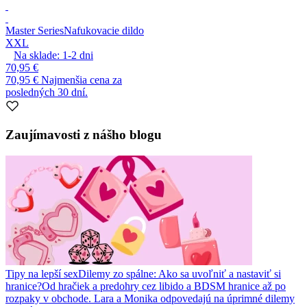
Master Series
Nafukovacie dildo
XXL
Na sklade:
1-2
dni
70,95 €
70,95 €
Najmenšia cena za
posledných 30 dní.
Zaujímavosti z nášho blogu
Tipy na lepší sex
Dilemy zo spálne: Ako sa uvoľniť a nastaviť si
hranice?
Od hračiek a predohry cez libido a BDSM hranice až po
rozpaky v obchode. Lara a Monika odpovedajú na úprimné dilemy