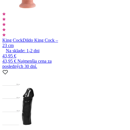
King Cock
Dildo King Cock –
23 cm
Na sklade:
1-2
dni
43,95 €
43,95 €
Najmenšia cena za
posledných 30 dní.