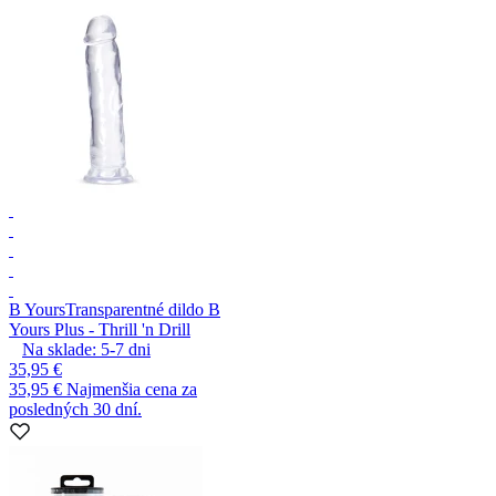
B Yours
Transparentné dildo B
Yours Plus - Thrill 'n Drill
Na sklade:
5-7
dni
35,95 €
35,95 €
Najmenšia cena za
posledných 30 dní.