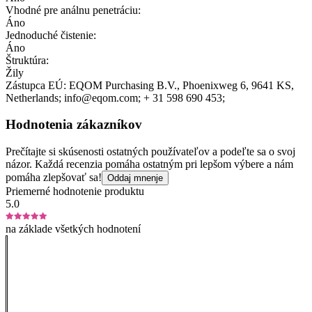
Vhodné pre análnu penetráciu:
Áno
Jednoduché čistenie:
Áno
Štruktúra:
Žily
Zástupca EÚ:
EQOM Purchasing B.V.
, Phoenixweg 6
, 9641 KS
,
Netherlands;
info@eqom.com;
+ 31 598 690 453;
Hodnotenia zákazníkov
Prečítajte si skúsenosti ostatných používateľov a podeľte sa o svoj
názor. Každá recenzia pomáha ostatným pri lepšom výbere a nám
pomáha zlepšovať sa!
Oddaj mnenje
Priemerné hodnotenie produktu
5.0
na základe všetkých hodnotení