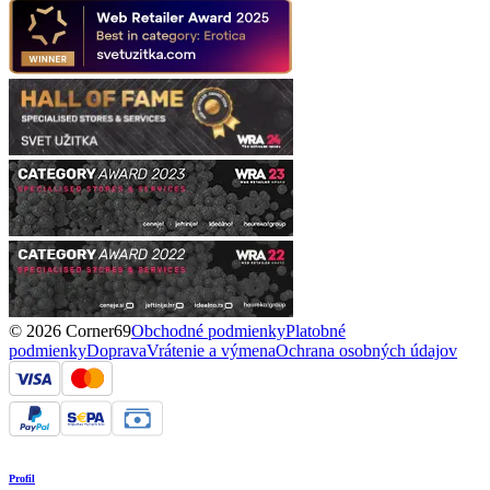
© 2026 Corner69
Obchodné podmienky
Platobné
podmienky
Doprava
Vrátenie a výmena
Ochrana osobných údajov
Profil