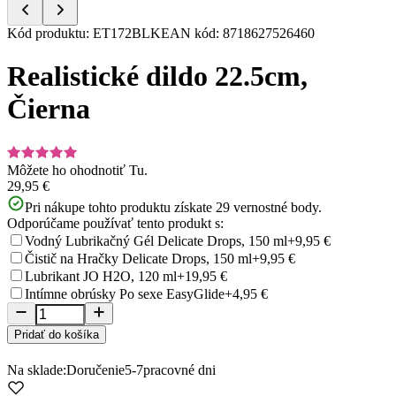
Item
Kód produktu
:
ET172BLK
EAN kód
:
8718627526460
1
of
Realistické dildo 22.5cm,
5
Čierna
Môžete ho ohodnotiť
Tu.
29,95 €
Pri nákupe tohto produktu získate
29
vernostné body.
Odporúčame používať tento produkt s:
Vodný Lubrikačný Gél Delicate Drops, 150 ml
+9,95 €
Čistič na Hračky Delicate Drops, 150 ml
+9,95 €
Lubrikant JO H2O, 120 ml
+19,95 €
Intímne obrúsky Po sexe EasyGlide
+4,95 €
Pridať do košíka
Na sklade:
Doručenie
5-7
pracovné dni