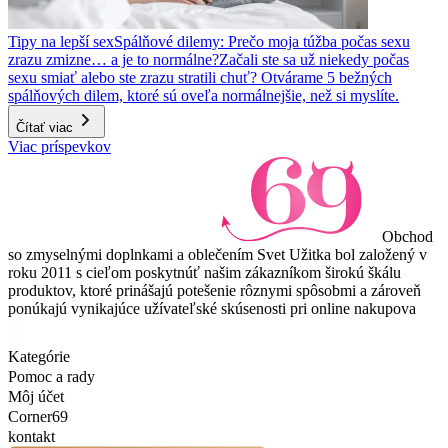
Tipy na lepší sex
Spálňové dilemy: Prečo moja túžba počas sexu
zrazu zmizne… a je to normálne?
Začali ste sa už niekedy počas
sexu smiať alebo ste zrazu stratili chuť? Otvárame 5 bežných
spálňových dilem, ktoré sú oveľa normálnejšie, než si myslíte.
Čítať viac
Viac príspevkov
Obchod
so zmyselnými doplnkami a oblečením Svet Užitka bol založený v
roku 2011 s cieľom poskytnúť našim zákazníkom širokú škálu
produktov, ktoré prinášajú potešenie rôznymi spôsobmi a zároveň
ponúkajú vynikajúce užívateľské skúsenosti pri online nakupova
Kategórie
Pomoc a rady
Môj účet
Corner69
kontakt