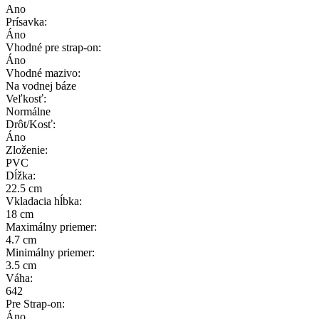
Ano
Prísavka:
Áno
Vhodné pre strap-on:
Áno
Vhodné mazivo:
Na vodnej báze
Veľkosť:
Normálne
Drôt/Kosť:
Áno
Zloženie:
PVC
Dĺžka:
22.5 cm
Vkladacia hĺbka:
18 cm
Maximálny priemer:
4.7 cm
Minimálny priemer:
3.5 cm
Váha:
642
Pre Strap-on:
Áno