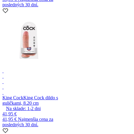
posledných 30 dní.
King Cock
King Cock dildo s
guličkami, 8.20 cm
Na sklade:
1-2
dni
41,95 €
41,95 €
Najmenšia cena za
posledných 30 dní.