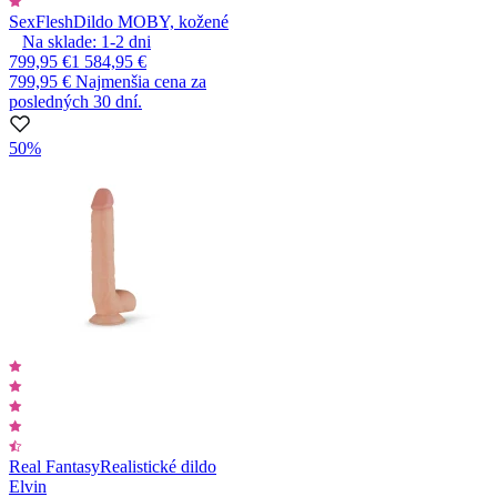
SexFlesh
Dildo MOBY, kožené
Na sklade:
1-2
dni
799,95 €
1 584,95 €
799,95 €
Najmenšia cena za
posledných 30 dní.
50%
Real Fantasy
Realistické dildo
Elvin