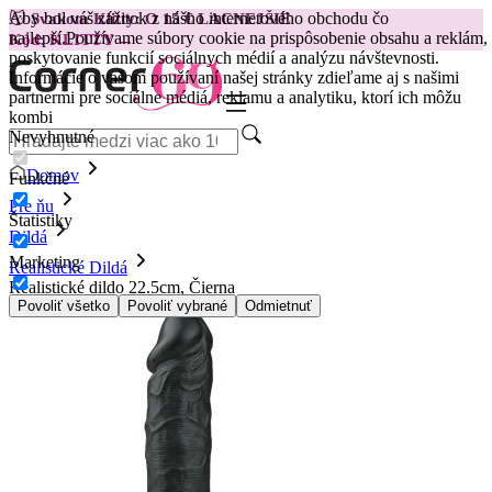
Aby bol váš zážitok z nášho internetového obchodu čo
😽
Svakom Klitty: O 15 € LACNEJŠIE
najlepší.
Používame súbory cookie na prispôsobenie obsahu a reklám,
Kód: KLITTY →
poskytovanie funkcií sociálnych médií a analýzu návštevnosti.
Informácie o vašom používaní našej stránky zdieľame aj s našimi
partnermi pre sociálne médiá, reklamu a analytiku, ktorí ich môžu
kombi
Nevyhnutné
Domov
Funkčné
Pre ňu
Štatistiky
Dildá
Marketing
Realistické Dildá
Realistické dildo 22.5cm, Čierna
Povoliť všetko
Povoliť vybrané
Odmietnuť